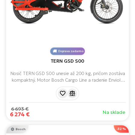
Doprava zadarmo
TERN GSD S00
Nosič TERN GSD S00 unesie až 200 kg, pričom zostáva
kompaktný. Motor Bosch Cargo Line a radenie Enviolo
pohodlne zvládnu aj plne naloženú jazdu. Ideálne
náhradné vozidlo pre rodiny, kuriérov a dobrodruhov.
6 693 €
Na sklade
6 274 €
-32 %
Bosch