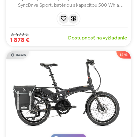
SyncDrive Sport, batériou s kapacitou 500 Wh a
remeňovým pohonom BeltDrive. Ideálny model na
osobné a pracovné použitie s nosnosťou 180 kg.
3 472 €
Dostupnosť na vyžiadanie
1 878 €
-14 %
Bosch