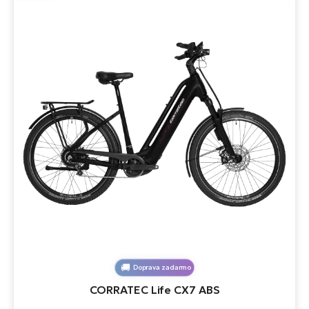
Doprava zadarmo
CORRATEC Life CX7 ABS