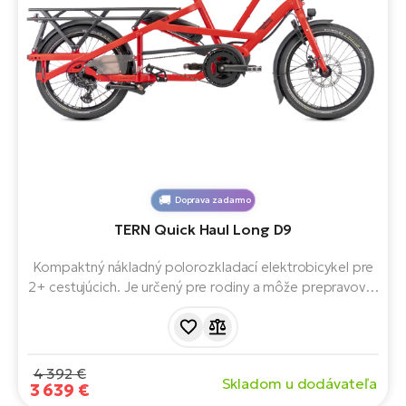
Doprava zadarmo
TERN Quick Haul Long D9
Kompaktný nákladný polorozkladací elektrobicykel pre
2+ cestujúcich. Je určený pre rodiny a môže prepravovať
2 deti. Má celkovú maximálnu hmotnosť 190 kg a je
vybavený systémom a motorom Bosch Cargo Line.
4 392 €
Skladom u dodávateľa
3 639 €