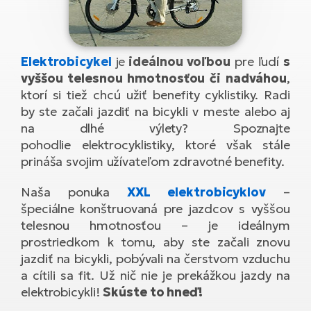
Di
SU
ko
Ap
a
el
Se
ov
Se
El
Dá
Elektrobicykel
je
ideálnou voľbou
pre ľudí
s
Ro
Ko
Tu
el
Hu
vyššou telesnou hmotnosťou či nadváhou
,
el
le
El
ktorí si tiež chcú užiť benefity cyklistiky. Radi
Gr
ná
4E
by ste začali jazdiť na bicykli v meste alebo aj
Mo
el
na dlhé výlety? Spoznajte
Pr
El
Re
pohodlie elektrocyklistiky, ktoré však stále
Ná
Gi
st
prináša svojim užívateľom zdravotné benefity.
Ca
Gr
ba
el
El
Naša ponuka
XXL elektrobicyklov
–
Ná
Bu
Ná
špeciálne konštruovaná pre jazdcov s vyššou
a
di
telesnou hmotnosťou – je ideálnym
úd
El
AV
prostriedkom k tomu, aby ste začali znovu
bi
Ca
jazdiť na bicykli, pobývali na čerstvom vzduchu
a cítili sa fit. Už nič nie je prekážkou jazdy na
Ma
El
elektrobicykli!
Skúste to hneď!
sy
Te