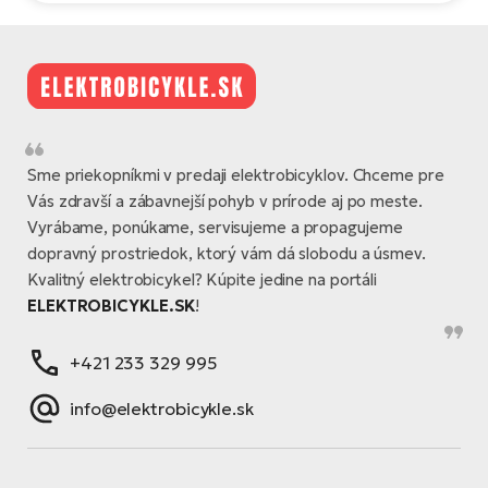
Sme priekopníkmi v predaji elektrobicyklov. Chceme pre
Vás zdravší a zábavnejší pohyb v prírode aj po meste.
Vyrábame, ponúkame, servisujeme a propagujeme
dopravný prostriedok, ktorý vám dá slobodu a úsmev.
Kvalitný elektrobicykel? Kúpite jedine na portáli
ELEKTROBICYKLE.SK
!
+421 233 329 995
info@elektrobicykle.sk