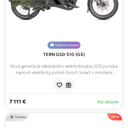
Doprava zadarmo
TERN GSD S10 (G3)
Nová generácia nákladného elektrobicykla (G3) ponúka
najnovší elektrický pohon Bosch Smart s mnohými
inteligentnými funkciami, možnosť pripojenia dvoch
batérií pre maximálny dojazd a brzdový systém ABS. Až
180 kg nákladu a pritom len 180 cm na dĺžku.
7 111 €
Na sklade
-46 %
Yamaha