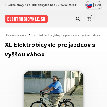
|
EUR
⭐️ Letné zľavy na elektrobicykle nad 50 % už začali!
0
El
Zo
Zn
Hlavná stránka
XL Elektrobicykle pre jazdcov s vyššou váhou
vš
Zo
Pr
XL Elektrobicykle pre jazdcov s
Ce
vš
Zo
N
vyššou váhou
Ho
El
vš
di
el
Cr
Os
Zo
Vý
Me
El
vš
Bl
A
Ce
Ba
O
el
No
El
ná
Le
Na
Sk
Ta
a
El
Do