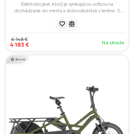
Elektrobicykel, ktorý je vynikajúcou voľbou na
dochádzanie do mesta a dobrodružstvá v teréne. S
motorom BOSCH Performance Line CX, batériou 750
Wh a brzdami Magura MT C ABS. Špeciálne vystužený
rám zaručuje celkovú nosnosť až 180 kg.
6 148 €
Na sklade
4 183 €
Bosch