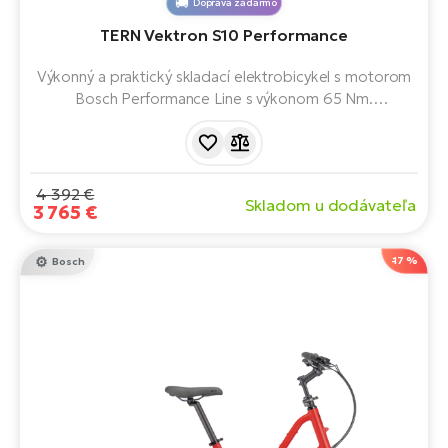
Doprava zadarmo
TERN Vektron S10 Performance
Výkonný a praktický skladací elektrobicykel s motorom
Bosch Performance Line s výkonom 65 Nm.
Desaťstupňové radenie Shimano Deore a výkonné
hydraulické brzdy Magura. Ľahko sa skladá, unesie až 125
kg a je vhodný do mesta aj na víkendové výlety.
4 392 €
Skladom u dodávateľa
3 765 €
-17 %
Bosch