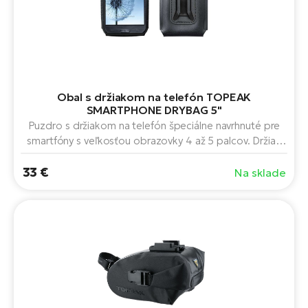
Obal s držiakom na telefón TOPEAK
SMARTPHONE DRYBAG 5"
Puzdro s držiakom na telefón špeciálne navrhnuté pre
smartfóny s veľkosťou obrazovky 4 až 5 palcov. Držiak
na riadidlá a predstavec sú súčasťou balenia.
33 €
Na sklade