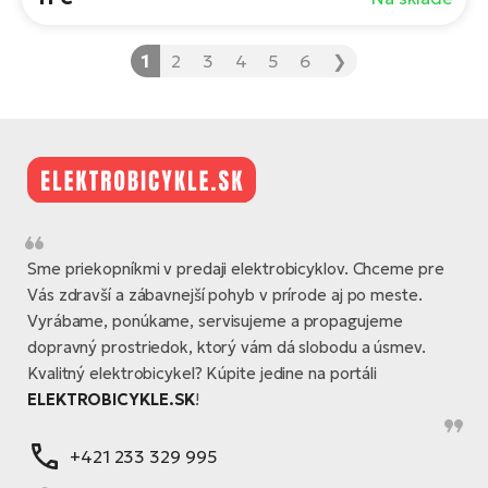
1
2
3
4
5
6
❯
Sme priekopníkmi v predaji elektrobicyklov. Chceme pre
Vás zdravší a zábavnejší pohyb v prírode aj po meste.
Vyrábame, ponúkame, servisujeme a propagujeme
dopravný prostriedok, ktorý vám dá slobodu a úsmev.
Kvalitný elektrobicykel? Kúpite jedine na portáli
ELEKTROBICYKLE.SK
!
+421 233 329 995