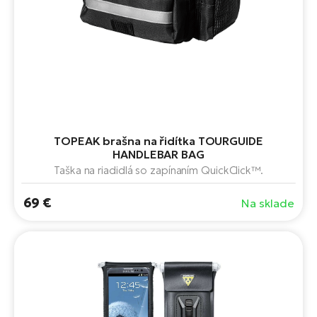
TOPEAK brašna na řidítka TOURGUIDE
HANDLEBAR BAG
Taška na riadidlá so zapínaním QuickClick™.
69 €
Na sklade