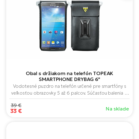
Obal s držiakom na telefón TOPEAK
SMARTPHONE DRYBAG 6"
Vodotesné puzdro na telefón určené pre smartfóny s
veľkosťou obrazovky 5 až 6 palcov. Súčasťou balenia je
držiak na riadidlá a predstavec.
39 €
Na sklade
33 €