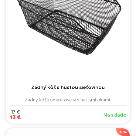
Zadný kôš s hustou sieťovinou
Zadný kôš komaxitovaný s hustými okami.
17 €
Na sklade
13 €
-15 %