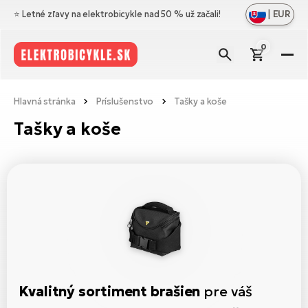
|
EUR
⭐️ Letné zľavy na elektrobicykle nad 50 % už začali!
0
El
Zo
Zn
Hlavná stránka
Príslušenstvo
Tašky a koše
vš
Zo
Pr
Tašky a koše
Ce
vš
Zo
N
Ho
El
vš
di
el
Cr
Os
Zo
Vý
Me
El
vš
Bl
A
Ce
Ba
O
el
No
El
ná
Le
Na
Sk
Ta
Kvalitný sortiment brašien
pre váš
a
El
Do