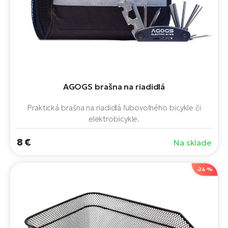
T
Ra
no
bi
El
St
Se
El
GP
A
lo
AGOGS brašna na riadidlá
El
Praktická brašna na riadidlá ľubovoľného bicykle či
BH
elektrobicykle.
El
8 €
Na sklade
Mo
El
-24 %
W