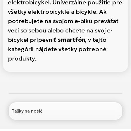
Di
elektrobicykel. Univerzálne použitie pre
SU
ko
Ap
a
všetky elektrobicykle a bicykle. Ak
el
Se
ov
Se
El
potrebujete na svojom e-biku prevážať
Dá
Ro
Ko
Tu
veci so sebou alebo chcete na svoj e-
el
Hu
el
le
bicykel pripevniť
smartfón
, v tejto
El
Gr
ná
4E
Mo
kategórii nájdete všetky potrebné
el
produkty.
Pr
El
Re
Ná
Gi
st
Ca
Gr
ba
el
El
Ná
Bu
Ná
a
di
úd
El
AV
bi
Ca
Tašky na nosič
Ma
El
sy
Te