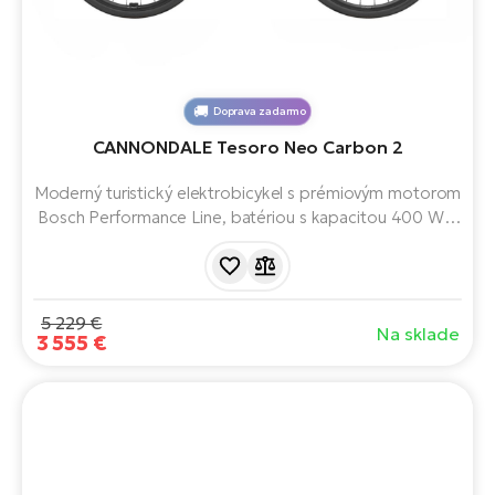
Doprava zadarmo
CANNONDALE Tesoro Neo Carbon 2
Moderný turistický elektrobicykel s prémiovým motorom
Bosch Performance Line, batériou s kapacitou 400 Wh,
hydraulickými brzdami SRAM S-300 a 12-stupňovým
radením SRAM NX Eagle.
5 229 €
Na sklade
3 555 €