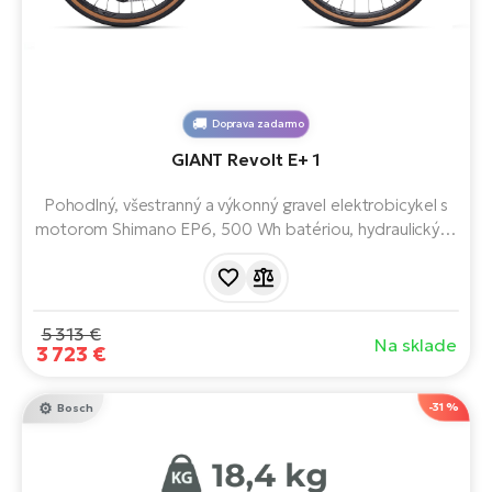
Doprava zadarmo
GIANT Revolt E+ 1
Pohodlný, všestranný a výkonný gravel elektrobicykel s
motorom Shimano EP6, 500 Wh batériou, hydraulickými
brzdami a 11 rýchlosťami. S možnosťou inštalácie
prídavnej batérie EnergyPak Plus pre ešte väčší dojazd.
5 313 €
Na sklade
3 723 €
-31 %
Bosch