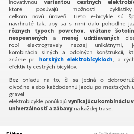
Di
inovatívnou
variantou cestných elektrobi
SU
ko
Ap
a
ktoré posúvajú možnosti cyklisti
el
Se
ov
celkom novú úroveň. Tieto e-bicykle sú špe
Se
El
navrhnuté tak, aby sa s nimi dalo pohodlne ja
Dá
Ro
Ko
Tu
rôznych typoch povrchov
,
vrátane šotolin
el
Hu
el
nespevnených
a
menej udržiavaných
cies
le
El
robí elektrogravely naozaj unikátnymi, 
Gr
ná
4E
Mo
kombinácia silných a odolných konštrukcií, k
el
známe pri
horských elektrobicykloch
, a rých
Pr
El
Re
Ná
efektivity cestných bicyklov.
Gi
st
Ca
Gr
ba
Bez ohľadu na to, či sa jedná o dobrodruž
el
El
Ná
divočine alebo každodennú jazdu po mestských ul
Bu
Ná
a
gravel
di
úd
El
elektrobicykle ponúkajú
vynikajúcu kombináciu 
AV
bi
Ca
univerzálnosti a zábavy
na každej trase.
Ma
El
sy
Te