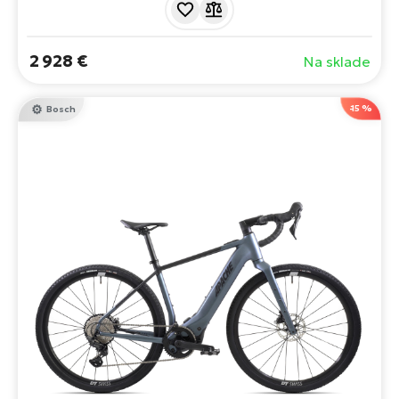
hydraulické brzdy Shimano GRX a 11-stupňový
prevodový systém zabezpečujú pohodlnú a všestrannú
jazdu na ceste aj v teréne.
2 928 €
Na sklade
-15 %
Bosch