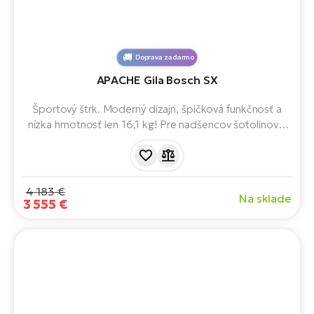
Doprava zadarmo
APACHE Gila Bosch SX
Športový štrk. Moderný dizajn, špičková funkčnosť a
nízka hmotnosť len 16,1 kg! Pre nadšencov šotolinovej
cyklistiky, ktorí hľadajú elektrický bicykel s autentickým
pocitom klasickej jazdy. Model Gila je vybavený aj
motorom Performance Line SX, integrovanou batériou s
kapacitou 400 Wh a 28" kolesami.
4 183 €
Na sklade
3 555 €