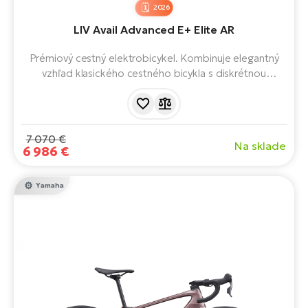
2026
LIV Avail Advanced E+ Elite AR
Prémiový cestný elektrobicykel. Kombinuje elegantný
vzhľad klasického cestného bicykla s diskrétnou
elektrickou podporou. Verzia All-Road (AR) s
prehadzovačkou 1x a širšími pneumatikami pre väčšiu
všestrannosť - od hladkého asfaltu až po ľahšie štrkové
cesty.
7 070 €
Na sklade
6 986 €
Yamaha