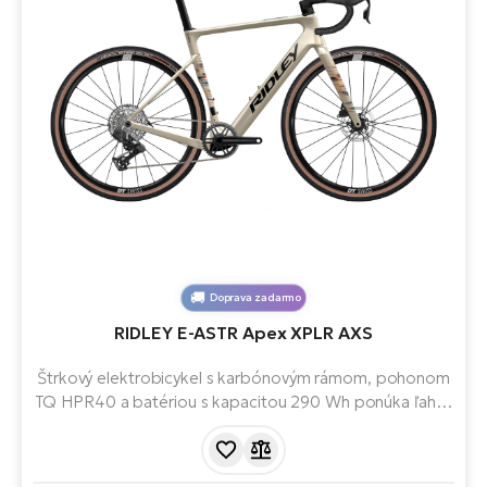
Doprava zadarmo
RIDLEY E-ASTR Apex XPLR AXS
Štrkový elektrobicykel s karbónovým rámom, pohonom
TQ HPR40 a batériou s kapacitou 290 Wh ponúka ľahkú
a prirodzenú pomoc. Bezdrôtové radenie SRAM Apex
XPLR AXS a možnosť výberu až 52 mm plášťov
zabezpečujú maximálny výkon a pohodlie na ceste aj v