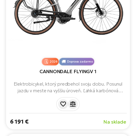
2026
Doprava zadarmo
CANNONDALE FLYINGV 1
Elektrobicykel, ktorý predbehol svoju dobu. Posunul
jazdu v meste na vyššiu úroveň. Ľahká karbónová
konštrukcia, motor Bosch Performance Line SX a
400Wh batéria poskytujú plynulý a bezproblémový
výkon. Vďaka obratnému ovládaniu a pohodlne
vzpriamenej jazdnej pozícii je jazda zábavná.
6 191 €
Na sklade