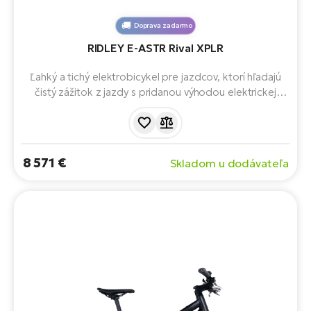
Doprava zadarmo
RIDLEY E-ASTR Rival XPLR
Ľahký a tichý elektrobicykel pre jazdcov, ktorí hľadajú
čistý zážitok z jazdy s pridanou výhodou elektrickej
podpory. Pohon TQ HPR40, karbónový rám, radenie
SRAM, 290 Wh batéria a voliteľný 160 Wh Range
Extender
8 571 €
Skladom u dodávateľa