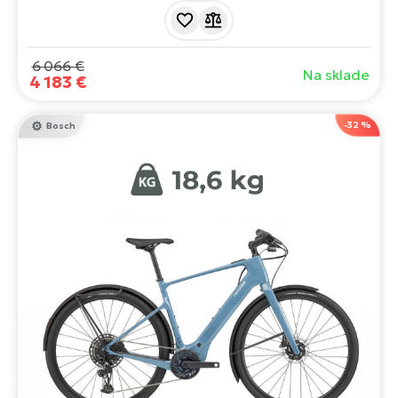
Performance Line SX a batériou Compact Powertube
400 Wh. Elegantné línie, minimalistický dizajn a dôraz na
detail.
6 066 €
Na sklade
4 183 €
-32 %
Bosch