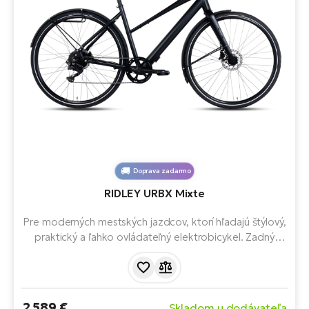
Doprava zadarmo
RIDLEY URBX Mixte
Pre moderných mestských jazdcov, ktorí hľadajú štýlový,
praktický a ľahko ovládateľný elektrobicykel. Zadný
motor Bafang, 360Wh batéria, karbónová vidlica a
remeňový pohon. Vybavený hliníkovými blatníkmi a
integrovanými svetlami.
2 589 €
Skladom u dodávateľa