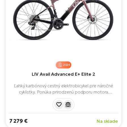
2026
LIV Avail Advanced E+ Elite 2
Ľahký karbónový cestný elektrobicykel pre náročné
cyklistky. Ponúka prirodzenú podporu motora
SyncDrive, batériu s kapacitou 400 Wh, bezdrôtové
radenie SRAM Rival AXS a pohodlnú vytrvalostnú
geometriu pre dlhé a svižné jazdy.
7 279 €
Na sklade