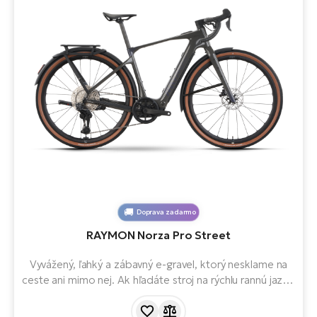
Doprava zadarmo
RAYMON Norza Pro Street
Vyvážený, ľahký a zábavný e-gravel, ktorý nesklame na
ceste ani mimo nej. Ak hľadáte stroj na rýchlu rannú jazdu
aj celodenné dobrodružstvo na štrku, Pro Street je
ideálny. Vďaka systému Bosch e-bike a hmotnosti len