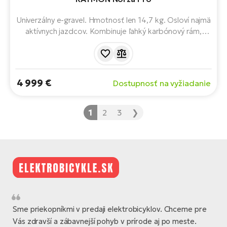
Univerzálny e-gravel. Hmotnosť len 14,7 kg. Osloví najmä
aktívnych jazdcov. Kombinuje ľahký karbónový rám,
moderný motor Bosch Performance Line SX a kvalitné
radenie Shimano XT Di2 - ideálna voľba na dlhé
šotolinové výlety, bikepacking a rýchle cestné trasy.
4 999 €
Dostupnosť na vyžiadanie
1
2
3
❯
Sme priekopníkmi v predaji elektrobicyklov. Chceme pre
Vás zdravší a zábavnejší pohyb v prírode aj po meste.