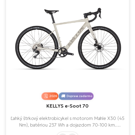
2026
Doprava zadarmo
KELLYS e-Soot 70
Ľahký štrkový elektrobicykel s motorom Mahle X30 (45
Nm), batériou 237 Wh a dojazdom 70-100 km.
Elegantný hliníkový rám s karbónovou vidlicou,