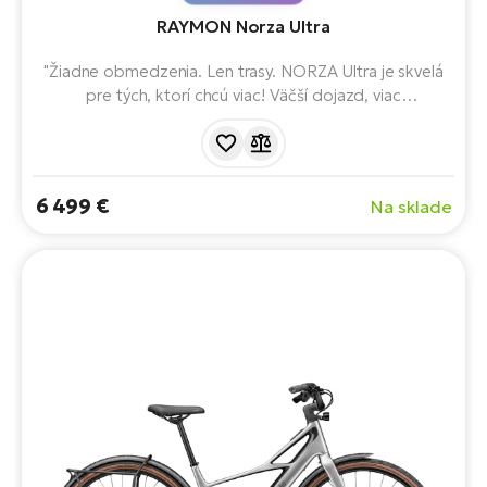
RAYMON Norza Ultra
"Žiadne obmedzenia. Len trasy. NORZA Ultra je skvelá
pre tých, ktorí chcú viac! Väčší dojazd, viac
dobrodružstva, viac e-gravelu." Ide o ľahký, vysoko
výkonný karbónový e-bike určený pre náročných jazdcov,
ktorí chcú univerzálny stroj na asfalt, štrk a ľahší terén.
6 499 €
Na sklade