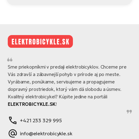
Sme priekopníkmi v predaji elektrobicyklov. Chceme pre
Vás zdravší a zábavnejší pohyb v prírode aj po meste.
Vyrábame, ponúkame, servisujeme a propagujeme
dopravný prostriedok, ktorý vám dá slobodu a úsmev.
Kvalitný elektrobicykel? Kúpite jedine na portáli
ELEKTROBICYKLE.SK
!
+421 233 329 995
info@elektrobicykle.sk