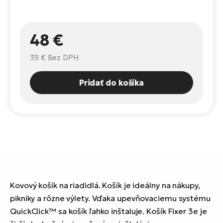
Fi
El
Za
Ke
48 €
el
El
39 €
Bez DPH
TE
Co
Pr
El
Pridať do košíka
Na
Te
ká
El
Ok
S
R2
El
Pe
Ri
Ru
El
Kovový košík na riadidlá. Košík je ideálny na nákupy,
Sa
pikniky a rôzne výlety. Vďaka upevňovaciemu systému
St
QuickClick™ sa košík ľahko inštaluje. Košík Fixer 3e je
El