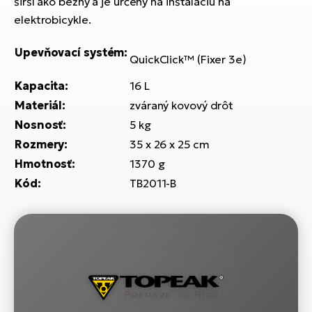
širší ako bežný a je určený na inštaláciu na
T
Ra
elektrobicykle.
no
bi
El
Upevňovací systém:
St
QuickClick™ (Fixer 3e)
Se
El
Kapacita:
16 L
GP
A
Materiál:
zváraný kovový drôt
lo
Nosnosť:
5 kg
El
Rozmery:
35 x 26 x 25 cm
BH
Hmotnosť:
1370 g
El
Kód:
TB2011-B
Mo
El
W