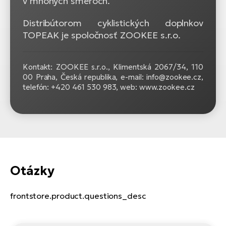
v mnohých smeroch.
Distribútorom cyklistických doplnkov
TOPEAK je spoločnosť ZOOKEE s.r.o.
Kontakt: ZOOKEE s.r.o.,
Klimentská 2067/34, 110
00 Praha, Česká republika, e-mail: info@zookee.cz,
telefón: +420 461 530 983, web: www.zookee.cz
Otázky
frontstore.product.questions_desc