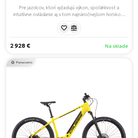
Pre jazdcov, ktorí vyžadujú výkon, spoľahlivosť a
intuitívne ovládanie aj v tom najnáročnejšom horskom
teréne. S výkonným motorom Panasonic GX Ultimate,
batériou LG 715 Wh s dojazdom až 170 km a špičkovými
komponentmi. Ideálna voľba na dlhé expedície a
technické trasy.
2 928 €
Na sklade
Panasonic