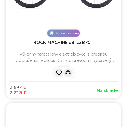
Doprava zadarmo
ROCK MACHINE eBlizz B70T
Výkonný hardtailový elektrobicykel s prednou
odpruženou vidlicou RST a 8 prevodmi, vybavený
najnovšou generáciou motora BOSCH Performance Line
CX Smart System (5. generácia) a batériou s kapacitou
625 Wh.
3 597 €
Na sklade
2 715 €