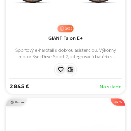
2026
GIANT Talon E+
Športový e-hardtail s dobrou asistenciou. Výkonný
motor SyncDrive Sport 2, integrovaná batéria s
kapacitou 430 Wh a pohodlná geometria zaručujú
plynulú asistenciu, istý výkon v teréne a príjemnú jazdu na
každej trase.
2 845 €
Na sklade
-25 %
Brose