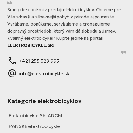
Sme priekopníkmi v predaji elektrobicyklov. Chceme pre
Vás zdravší a zábavnejší pohyb v prírode aj po meste.
Vyrábame, ponúkame, servisujeme a propagujeme
dopravný prostriedok, ktorý vám dá slobodu a úsmev.
Kvalitný elektrobicykel? Kúpite jedine na portáli
ELEKTROBICYKLE.SK
!
+421 233 329 995
info@elektrobicykle.sk
Kategórie elektrobicyklov
Elektobicykle SKLADOM
PÁNSKE elektrobicykle