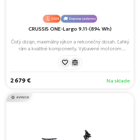
2026
Doprava zadarmo
CRUSSIS ONE-Largo 9.11-(894 Wh)
Čistý dizajn, maximálny výkon a nekonečný dosah. Ľahký
rám a kvalitné komponenty. Vybavené motorom
Panasonic GX Ultimate, batériou s kapacitou 894 Wh,
12-rýchlostným radením, 29" kolesami a 100 mm
predným odpružením. Dojazd až neuveriteľných 200 km.
2 679 €
Na sklade
AVINOX