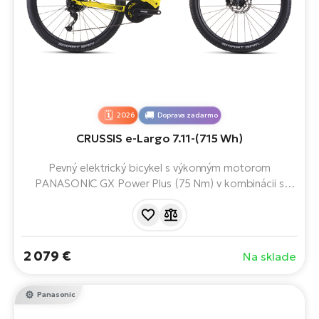
2026
Doprava zadarmo
CRUSSIS e-Largo 7.11-(715 Wh)
Pevný elektrický bicykel s výkonným motorom
PANASONIC GX Power Plus (75 Nm) v kombinácii s
výkonnou batériou LG Li-Ion 715 Wh poskytuje dojazd
až 170 km. Vďaka stabilnej konštrukcii rámu, odpruženej
vidlici a spoľahlivým hydraulickým brzdám budete mať
istotu a pohodlie aj v náročnom teréne, či už sa vydáte
2 079 €
Na sklade
na krátku jazdu, alebo na viacdňové dobrodružstvo.
Panasonic