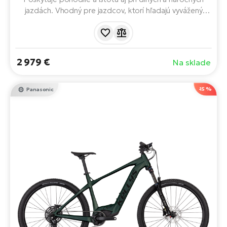
jazdách. Vhodný pre jazdcov, ktorí hľadajú vyvážený
horský elektrobicykel s dostatočným výkonom a
ovládateľnosťou. Vybavený motorom Panasonic GX
Ultimate, 715Wh batériou, 29" kolesami a 12 rýchlosťami.
Dojazd až 170 km.
2 979 €
Na sklade
-15 %
Panasonic