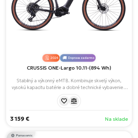
2026
Doprava zadarmo
CRUSSIS ONE-Largo 10.11-(894 Wh)
Stabilný a výkonný eMTB. Kombinuje skvelý výkon,
vysokú kapacitu batérie a dobré technické vybavenie s
jednoduchým dizajnom. Je vybavený motorom
Panasonic GX Ultimate, batériou LG 894 Wh, 29"
kolesami, 12 rýchlosťami a spoľahlivými komponentmi.
Dojazd až 200 km.
3 159 €
Na sklade
Panasonic