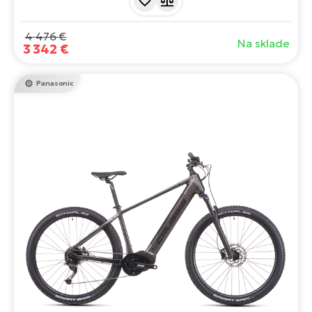
vidlicou RockShox Judy Gold. Ponúka fantastické jazdné
vlastnosti a jedny z najlepších komponentov na trhu.
4 476 €
Na sklade
3 342 €
Panasonic