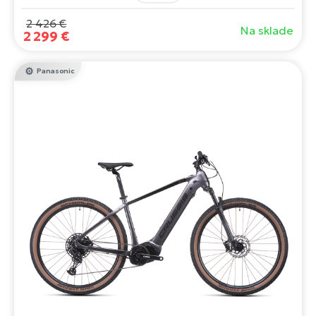
Ponúka dojazd až 170 km. Poskytuje pohodlnú jazdu.
2 426 €
Na sklade
2 299 €
Panasonic