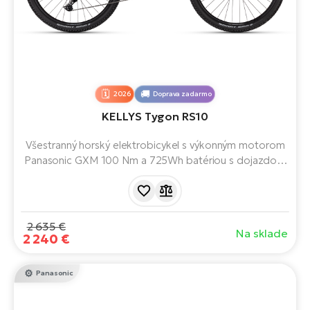
2026
Doprava zadarmo
KELLYS Tygon RS10
Všestranný horský elektrobicykel s výkonným motorom
Panasonic GXM 100 Nm a 725Wh batériou s dojazdom
až 150 km. Ponúka ľahký a pevný hliníkový rám, kvalitné
komponenty, moderné technológie a pohodlnú jazdu,
vďaka čomu je ideálnou voľbou na trasy, kopce a
celodenné výlety.
2 635 €
Na sklade
2 240 €
Panasonic