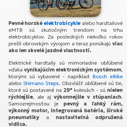
Di
SU
ko
Ap
a
el
Se
ov
Se
El
Pevné horské
elektrobicykle
alebo hardtailové
Dá
Ro
Ko
Tu
eMTB sú skutočným trendom na trhu
el
Hu
el
elektrobicyklov. Za posledných niekoľko rokov
le
El
Gr
prešli obrovským vývojom a teraz ponúkajú
viac
ná
4E
Mo
el
ako len skvelé jazdné vlastnosti.
Pr
El
Re
Ná
Elektrické hardtaily sú mimoriadne obľúbené
Gi
st
Ca
vďaka
vynikajúcim elektronickým systémom
,
Gr
ba
el
ktorými sú vybavené - napríklad
Bosch eBike
El
Ná
alebo
Shimano Steps
. Obzvlášť obľúbené sú tie,
Bu
Ná
a
ktoré sú postavené na
29"
kolesách - sú
nielen
di
úd
El
rýchlejšie
, ale aj
výkonnejšie v stúpaniach
.
AV
bi
Ca
Samozrejmosťou je
pevný a ľahký rám,
výkonný motor, integrovaná batéria, široké
Ma
El
pneumatiky
a
nastaviteľná odpružená
sy
Te
vidlica.