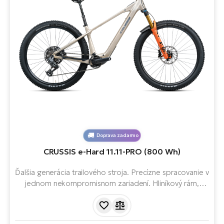
Doprava zadarmo
CRUSSIS e-Hard 11.11-PRO (800 Wh)
Ďalšia generácia trailového stroja. Precízne spracovanie v
jednom nekompromisnom zariadení. Hliníkový rám,
motor Avinox M2S, batéria 800 Wh, kompaktná
nabíjačka (12 A) a 12 rýchlostí. Dolet až 157 km.