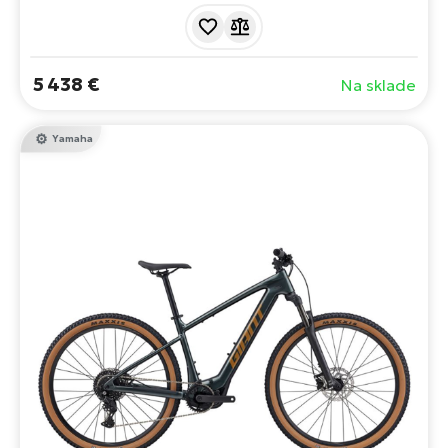
Bosch, batériou s kapacitou 800 Wh a 12-rýchlostným
radením. Premyslená konštrukcia a dizajn. 150 mm zdvih
vpredu a vzadu. Zdolá akékoľvek stúpanie.
5 438 €
Na sklade
Yamaha