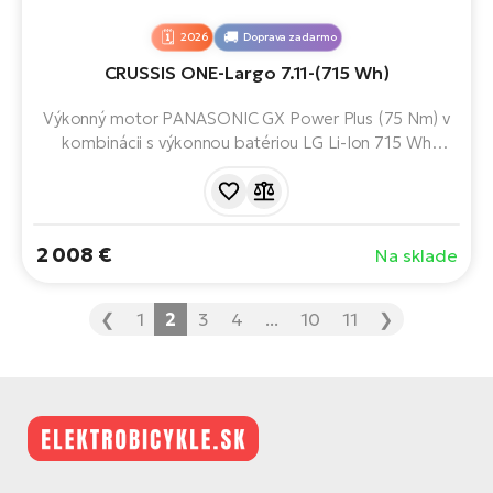
2026
Doprava zadarmo
CRUSSIS ONE-Largo 7.11-(715 Wh)
Výkonný motor PANASONIC GX Power Plus (75 Nm) v
kombinácii s výkonnou batériou LG Li-Ion 715 Wh
poskytuje dojazd až 170 km. Vďaka stabilnej konštrukcii
rámu, odpruženej vidlici a spoľahlivým hydraulickým
brzdám budete mať istotu a pohodlie aj v náročnom
teréne, či už sa vydáte na krátku jazdu, alebo na
2 008 €
Na sklade
viacdňové dobrodružstvo.
❮
1
2
3
4
...
10
11
❯