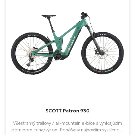
SCOTT Patron 930
Všestranný trailový / all-mountain e-bike s vynikajúcim
pomerom cena/výkon. Poháňaný najnovším systémom