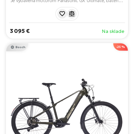
Je vybavená motorom Panasonic GX Ultimate, batériou
s kapacitou 894 Wh a intuitívnym ovládaním - ponúka
dojazd až 200 km. Postará sa o pohodlnú jazdu v
akomkoľvek teréne.
3 095 €
Na sklade
-25 %
Bosch