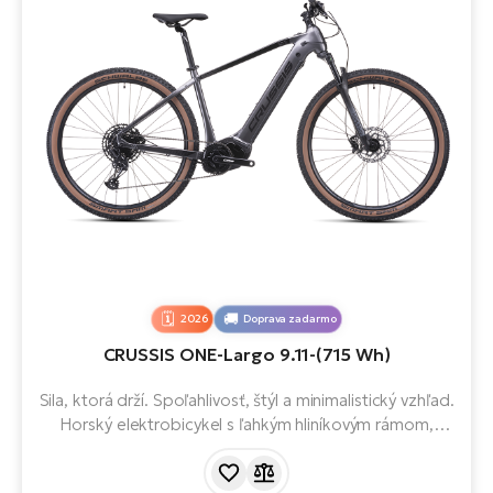
2026
Doprava zadarmo
CRUSSIS ONE-Largo 9.11-(715 Wh)
Sila, ktorá drží. Spoľahlivosť, štýl a minimalistický vzhľad.
Horský elektrobicykel s ľahkým hliníkovým rámom,
motorom Panasonic GX Ultimate, batériou s kapacitou
715 Wh, 29" kolesami a 12-stupňovou prehadzovačkou.