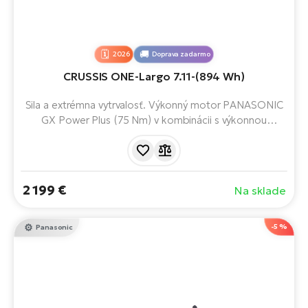
2026
Doprava zadarmo
CRUSSIS ONE-Largo 7.11-(894 Wh)
Sila a extrémna vytrvalosť. Výkonný motor PANASONIC
GX Power Plus (75 Nm) v kombinácii s výkonnou
batériou LG Li-Ion 894 Wh zabezpečuje dojazd až 200
km. Vďaka stabilnej konštrukcii rámu, odpruženej vidlici a
spoľahlivým hydraulickým brzdám budete mať istotu a
pohodlie aj v náročnom teréne, či už sa vydáte na krátku
2 199 €
Na sklade
jazdu, alebo na viacdňové dobrodružstvo.
-5 %
Panasonic