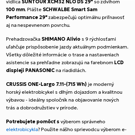
vidlica
SUNTOUR XCM32 NLO DS 29"
so zdvihom
100 mm
. Plášte
SCHWALBE Smart Sam
Performance 29"
zabezpečujú optimálnu priľnavosť
aj na nespevnenom povrchu.
Prehadzovačka
SHIMANO Alivio
s 9 rýchlosťami
uľahčuje prispôsobenie jazdy aktuálnym podmienkam.
Všetky dôležité informácie o trase a nastaveniach
asistencie sa prehľadne zobrazujú na farebnom
LCD
displeji PANASONIC
na riadidlách.
CRUSSIS ONE-Largo 7.11-(715 Wh)
je moderný
horský elektrobicykel s dlhým dojazdom a kvalitnou
výbavou - ideálny spoločník na objavovanie nových
trás a dobrodružstiev v prírode.
Potrebujete pomôcť s
výberom správneho
elektrobicykla
? Použite nášho sprievodcu výberom e-