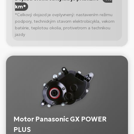
km*
*Celkový dojazd je ovplyvnený: nastavením režimu
podpory, technickým stavom elektrobicykla, vekom
batérie, teplotou okolia, protivetrom a technikou
jazdy
Motor Panasonic GX POWER
PLUS