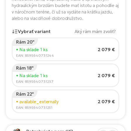
Fi
hydraulickým brzdám budete mať istotu a pohodlie aj
El
v náročnom teréne, či už sa vydáte na krátku jazdu,
Za
Ke
alebo na viacdňové dobrodružstvo.
el
El
Vybrať variant
Aký rám mám zvoliť?
TE
Co
Pr
Rám 20"
Výška jazdca:
165
cm
El
2 079 €
• Na sklade 1 ks
Na
Te
150
210
EAN: 8595640731244
ká
El
Rám 18"
Odporúčaná veľkosť
*
:
17 - 18" (M)
Ok
S
2 079 €
• Na sklade 1 ks
*Tieto hodnoty sú len orientačné.
R2
EAN: 8595640731237
El
Pe
Ri
Rám 22"
2 079 €
• available_externally
Ru
El
EAN: 8595640731251
Sa
St
El