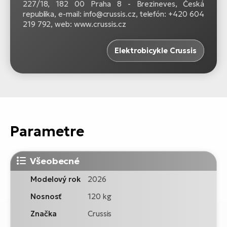
227/18, 182 00 Praha 8 - Brezineves, Česká
republika, e-mail: info@crussis.cz, telefón: +420 604
219 792, web: www.crussis.cz
Elektrobicykle Crussis
Parametre
Všeobecné
Modelový rok
2026
Nosnosť
120 kg
Značka
Crussis