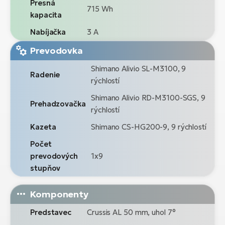
Presná
715 Wh
kapacita
Nabíjačka
3 A
Prevodovka
Shimano Alivio SL-M3100, 9
Radenie
rýchlostí
Shimano Alivio RD-M3100-SGS, 9
Prehadzovačka
rýchlostí
Kazeta
Shimano CS-HG200-9, 9 rýchlostí
Počet
prevodových
1x9
stupňov
Komponenty
Predstavec
Crussis AL 50 mm, uhol 7°