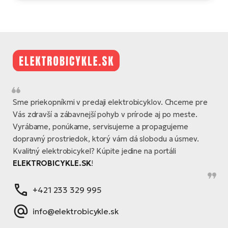
Sme priekopníkmi v predaji elektrobicyklov. Chceme pre
Vás zdravší a zábavnejší pohyb v prírode aj po meste.
Vyrábame, ponúkame, servisujeme a propagujeme
dopravný prostriedok, ktorý vám dá slobodu a úsmev.
Kvalitný elektrobicykel? Kúpite jedine na portáli
ELEKTROBICYKLE.SK
!
+421 233 329 995
info@elektrobicykle.sk