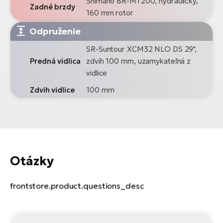
Shimano BR-MT200, hydraulický,
Zadné brzdy
160 mm rotor
Odpruženie
SR-Suntour XCM32 NLO DS 29",
Predná vidlica
zdvih 100 mm, uzamykateľná z
vidlice
Zdvih vidlice
100 mm
Otázky
frontstore.product.questions_desc