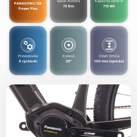
Výkon motora
Kapacita batérie
PANASONIC GX
75 Nm
715 Wh
Power Plus
Prevodovka
Kolesá
Zdvih tlmiča
9 rýchlostí
29"
100 mm (vpredu)