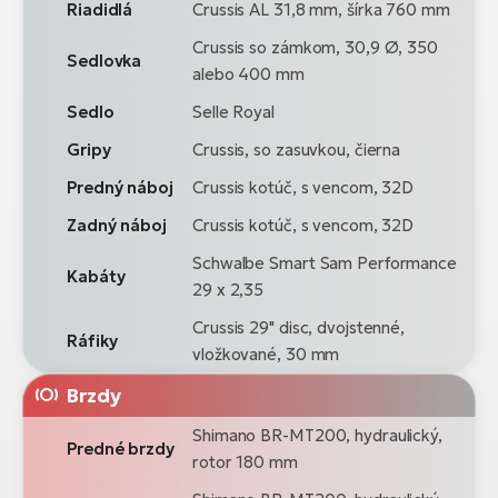
Riadidlá
Crussis AL 31,8 mm, šírka 760 mm
Crussis so zámkom, 30,9 Ø, 350
Sedlovka
alebo 400 mm
Sedlo
Selle Royal
Gripy
Crussis, so zasuvkou, čierna
Predný náboj
Crussis kotúč, s vencom, 32D
Zadný náboj
Crussis kotúč, s vencom, 32D
Schwalbe Smart Sam Performance
Kabáty
29 x 2,35
Crussis 29" disc, dvojstenné,
Ráfiky
vložkované, 30 mm
Brzdy
Shimano BR-MT200, hydraulický,
Predné brzdy
rotor 180 mm