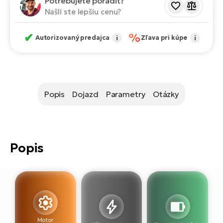
Potrebujete poradiť?
T
Ra
Našli ste lepšiu cenu?
no
bi
El
✔
%
Autorizovaný predajca
i
Zľava pri kúpe
i
St
Se
El
GP
A
lo
Popis
Dojazd
Parametry
Otázky
El
BH
El
Mo
Popis
El
W
Motor