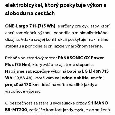
elektrobicykel, ktorý poskytuje výkon a
slobodu na cestách
ONE-Largo 7.11-(715 Wh)
je určený pre cyklistov, ktorí
chcú kombináciu výkonu, pohodlia a minimalistického
dizajnu. Vďaka svojej konštrukcii poskytuje maximálnu
stabilitu a pohodlie aj pri jazde v náročnom teréne.
Poháňa ho stredový motor
PANASONIC GX Power
Plus (75 Nm
), ktorý zvládne aj strmé stúpania.
Napájanie zabezpečuje výkonná batéria
LG Li-Ion 715
Wh
(19,88 Ah), ktorá vám na
jedno nabitie
umožní
prejsť až 170 km
- ideálna voľba na dlhé jazdy a
viacdňové výpravy.
O bezpečnosť sa starajú hydraulické brzdy
SHIMANO
BR-MT200
, zatiaľ čo komfort jazdy zvyšuje odpružená