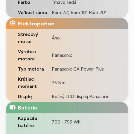
Farba
Tmavo šedá
Veľkosť rámu
Rám 22", Rám 18", Rám 20"
Elektropohon
Stredový
Áno
motor
Výrobca
Panasonic
motora
Typ motora
Panasonic GX Power Plus
Krútiaci
75 Nm
moment
Displej
Bočný LCD displej Panasonic
Batéria
Kapacita
700 - 799 Wh
batérie