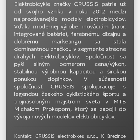
Elektrobicykle značky CRUSSIS patria už
od svojho vzniku v roku 2012 medzi
najpredávanejšie modely elektrobicyklov.
Vďaka modernej výrobe, inováciám (napr.
integrované batérie), farebnému dizajnu a
dobrému marketingu sa stala
dominantnou značkou v segmente stredne
drahých elektrobicyklov. Spoločnosť sa
pýši silným pomerom cena/výkon,
stabilnou výrobnou kapacitou a širokou
ponukou doplnkov. V súčasnosti
spoločnosť CRUSSIS spolupracuje s
legendou českého cyklistického športu a
trojnásobným majstrom sveta v MTB
Michalom Prokopom, ktorý sa zapojil do
vývoja nových modelov elektrobicyklov.
Kontakt: CRUSSIS electrobikes s.r.o., K Brezince