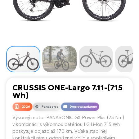
Di
SU
ko
Ap
a
el
Se
ov
Se
El
Dá
Ro
Ko
Tu
el
Hu
el
le
El
Gr
ná
4E
Mo
el
Pr
El
Re
Ná
Gi
st
Ca
Gr
ba
el
El
CRUSSIS ONE-Largo 7.11-(715
Ná
Bu
Ná
Wh)
a
di
úd
El
AV
2026
Panasonic
Doprava zadarmo
bi
Ca
Výkonný motor PANASONIC GX Power Plus (75 Nm)
v kombinácii s výkonnou batériou LG Li-Ion 715 Wh
Ma
El
poskytuje dojazd až 170 km. Vďaka stabilnej
sy
Te
konštrukcii rámu, odpruženej vidlici a spoľahlivým