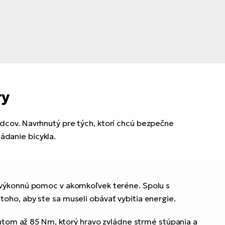
ry
dcov. Navrhnutý pre tých, ktorí chcú bezpečne
ládanie bicykla.
 výkonnú pomoc v akomkoľvek teréne. Spolu s
ho, aby ste sa museli obávať vybitia energie.
om až 85 Nm, ktorý hravo zvládne strmé stúpania a