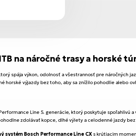
TB na náročné trasy a horské tú
torý spája výkon, odolnosť a všestrannosť pre náročných jaz
hé horské výjazdy bez toho, aby sa znížilo pohodlie alebo ov
rformance Line 5. generácie, ktorý poskytuje spoľahlivú a
odlne zdolávať kopce, dlhé výlety a celodenné jazdy bez to
ný systém Bosch Performance Line CX
s krútiacim moment