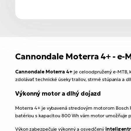
Cannondale Moterra 4+ - e-M
Cannondale Moterra 4+
je celoodpružený e-MTB, k
zdolávať technické úseky trailov, strmé stúpania a dl
Výkonný motor a dlhý dojazd
Moterra 4+ je vybavená stredovým motorom Bosch Pe
batériou s kapacitou 800 Wh vám motor umožňuje poh
Výkon zabezpečuje výkonný a osvedčený
inteligent