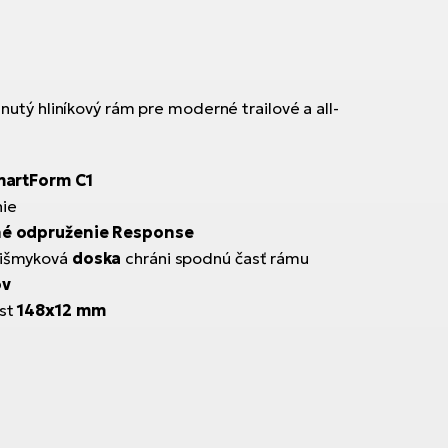
utý hliníkový rám pre moderné trailové a all-
martForm C1
ie
né odpruženie Response
išmyková
doska
chráni spodnú časť rámu
ov
ost
148x12 mm