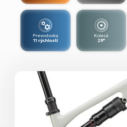
Prevodovka
Kolesá
11 rýchlostí
29"