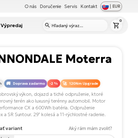
O nás
Doručenie
Servis
Kontakt
|
EUR
0
Výpredaj
NNONDALE Moterra
h
Doprava zadarmo
-2 %
120Nm Upgrade
brovský výkon, dojazd a tiché odpruženie, ktoré
erovný terén ako luxusný terénny automobil. Motor
erformance CX a 600Wh batéria. Odpruženie
 a SR Suntour. 29" kolesá a 11-rýchlostné radenie.
ať variant
Aký rám mám zvoliť?