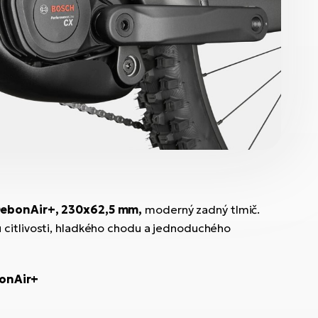
DebonAir+, 230x62,5 mm,
moderný zadný tlmič.
 citlivosti, hladkého chodu a jednoduchého
onAir+