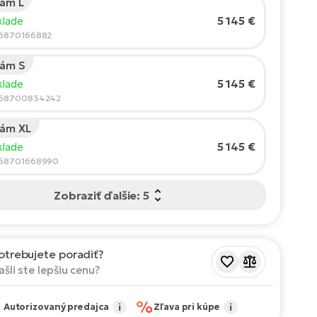
Rám L
 jazdca:
165
cm
5 145 €
klade
210
96870166882
Rám S
rúčaná veľkosť
*
:
17 - 18" (M)
5 145 €
klade
hodnoty sú len orientačné.
968700834242
Rám XL
5 145 €
klade
968701668990
Zobraziť ďalšie: 5
otrebujete poradiť?
ašli ste lepšiu cenu?
✔
%
Autorizovaný predajca
i
Zľava pri kúpe
i