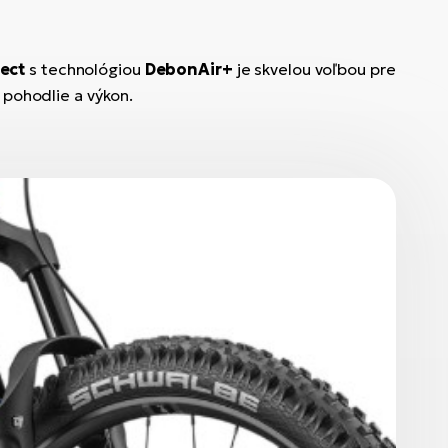
ect
s technológiou
DebonAir+
je skvelou voľbou pre
, pohodlie a výkon.