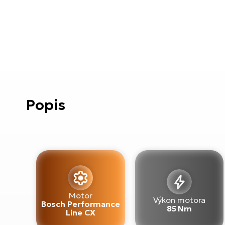
Popis
Motor
Výkon motora
Bosch Performance
85 Nm
Line CX