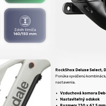
Zdvih tlmiča
160/150 mm
RockShox Deluxe Select, 
Ponúka vyváženú kombináciu
nastavenia.
Vzduchová komora Deb
Nastaviteľný odskok
Rozmery 230 × 62,5 mm