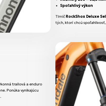
Spoľahlivý výkon
Tlmič
RockShox Deluxe Sel
tých, ktorí chcú spoľahlivosť
ýkonná trailová a enduro
éne. Ponúka vynikajúcu
.