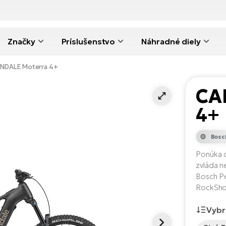
Značky
Príslušenstvo
Náhradné diely
DALE Moterra 4+
CA
4+
Bosc
Ponúka o
zvláda n
Bosch P
RockShox
Vybr