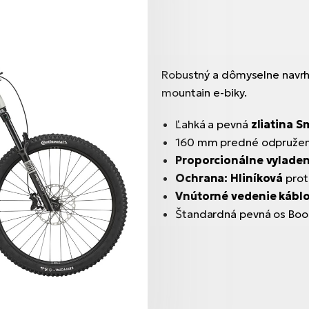
Robustný a dômyselne navrhn
mountain e-biky.
Ľahká a pevná
zliatina S
160 mm predné odpružen
Proporcionálne vylade
Ochrana:
Hliníková
prot
Vnútorné vedenie kábl
Štandardná pevná os Bo