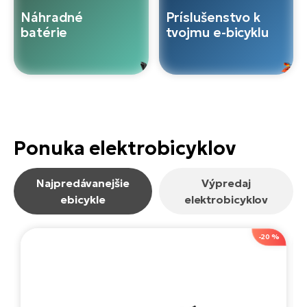
Fi
Náhradné
Príslušenstvo k
El
batérie
tvojmu e-bicyklu
Za
Ke
el
El
TE
Co
Pr
El
Na
Te
ká
Ponuka elektrobicyklov
El
Ok
S
Najpredávanejšie
Výpredaj
R2
ebicykle
elektrobicyklov
El
Pe
Ri
-20 %
Ru
El
Sa
St
El