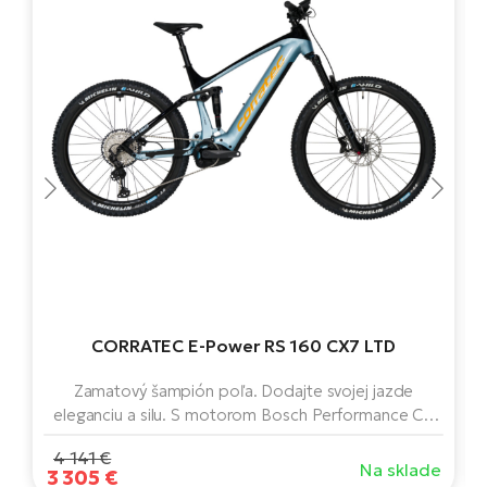
T
Ra
no
bi
El
St
Se
El
GP
A
lo
El
BH
El
Mo
CORRATEC E-Power RS 160 CX7 LTD
El
W
Zamatový šampión poľa. Dodajte svojej jazde
eleganciu a silu. S motorom Bosch Performance CX
Smart System, batériou s kapacitou 750 Wh,
4 141 €
predným a zadným odpružením a dojazdom až 150
Na sklade
3 305 €
km otvára brány neobmedzených a divokých