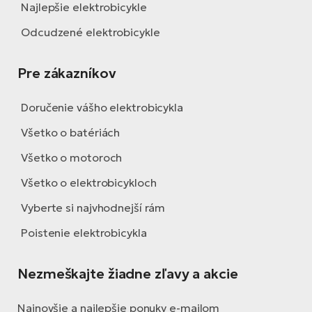
T
Ra
Najlepšie elektrobicykle
no
Odcudzené elektrobicykle
bi
El
St
Se
Pre zákazníkov
El
GP
A
Doručenie vášho elektrobicykla
lo
El
Všetko o batériách
BH
Všetko o motoroch
El
Všetko o elektrobicykloch
Mo
Vyberte si najvhodnejší rám
El
Poistenie elektrobicykla
W
Nezmeškajte žiadne zľavy a akcie
Najnovšie a najlepšie ponuky e-mailom