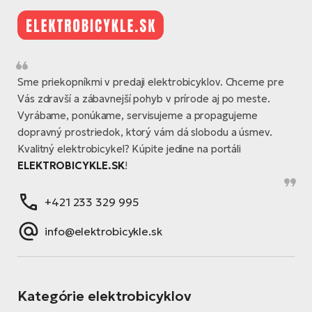
Di
SU
ko
Ap
a
el
Se
ov
Se
El
Dá
Ro
Ko
Tu
el
Hu
Sme priekopníkmi v predaji elektrobicyklov. Chceme pre
el
le
El
Vás zdravší a zábavnejší pohyb v prírode aj po meste.
Gr
ná
4E
Mo
Vyrábame, ponúkame, servisujeme a propagujeme
el
dopravný prostriedok, ktorý vám dá slobodu a úsmev.
Pr
El
Re
Kvalitný elektrobicykel? Kúpite jedine na portáli
Ná
Gi
st
ELEKTROBICYKLE.SK
!
Ca
Gr
ba
el
El
Ná
+421 233 329 995
Bu
Ná
a
di
info@elektrobicykle.sk
úd
El
AV
bi
Ca
Ma
El
Kategórie elektrobicyklov
sy
Te