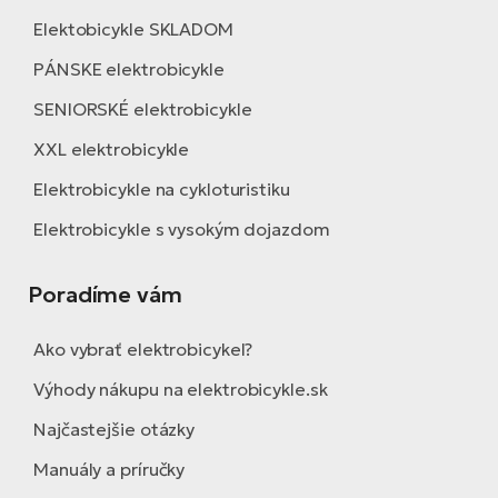
Fi
El
Elektobicykle SKLADOM
Za
Ke
PÁNSKE elektrobicykle
el
El
SENIORSKÉ elektrobicykle
TE
Co
XXL elektrobicykle
Pr
El
Elektrobicykle na cykloturistiku
Na
Te
Elektrobicykle s vysokým dojazdom
ká
El
Ok
S
Poradíme vám
R2
El
Ako vybrať elektrobicykel?
Pe
Ri
Výhody nákupu na elektrobicykle.sk
Ru
El
Najčastejšie otázky
Sa
St
Manuály a príručky
El