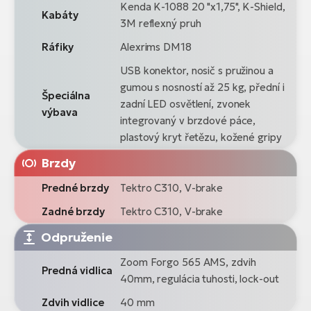
Kenda K-1088 20 "x1,75", K-Shield,
Kabáty
3M reflexný pruh
Ráfiky
Alexrims DM18
USB konektor, nosič s pružinou a
gumou s nosností až 25 kg, přední i
Špeciálna
zadní LED osvětlení, zvonek
výbava
integrovaný v brzdové páce,
plastový kryt řetězu, kožené gripy
Brzdy
Predné brzdy
Tektro C310, V-brake
Zadné brzdy
Tektro C310, V-brake
Odpruženie
Zoom Forgo 565 AMS, zdvih
Predná vidlica
40mm, regulácia tuhosti, lock-out
Zdvih vidlice
40 mm