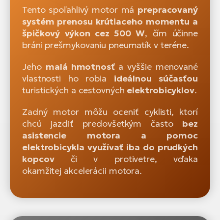
Tento spoľahlivý motor má
prepracovaný
systém prenosu krútiaceho momentu a
špičkový výkon cez 500 W
, čím účinne
bráni prešmykovaniu pneumatík v teréne.
Jeho
malá hmotnosť
a vyššie menované
vlastnosti ho robia
ideálnou súčasťou
turistických a cestovných
elektrobicyklov
.
Zadný motor môžu oceniť cyklisti, ktorí
chcú jazdiť predovšetkým často
bez
asistencie motora a pomoc
elektrobicykla využívať iba do prudkých
kopcov
či v protivetre, vďaka
okamžitej akcelerácii motora.