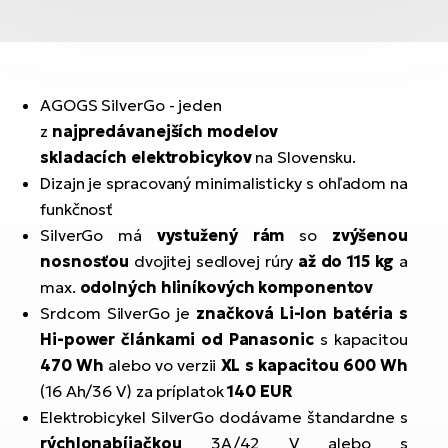
AGOGS SilverGo - jeden
z
najpredávanejších modelov
skladacích elektrobicykov
na Slovensku.
Dizajn je spracovaný minimalisticky s ohľadom na
funkčnosť
SilverGo má
vystužený rám
so
zvýšenou
nosnosťou
dvojitej sedlovej rúry
až do 115 kg
a
max.
odolných hliníkových komponentov
Srdcom SilverGo je
značková Li-Ion batéria s
Hi-power článkami od Panasonic
s kapacitou
470 Wh
alebo vo verzii
XL
s kapacitou 600 Wh
(16 Ah/36 V) za príplatok
140 EUR
Elektrobicykel SilverGo dodávame štandardne s
rýchlonabíjačkou
3A/42 V alebo s