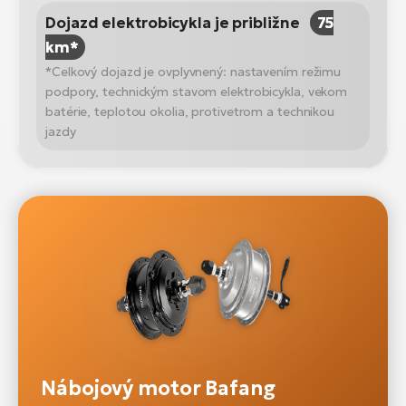
Dojazd elektrobicykla je približne
75
km*
*Celkový dojazd je ovplyvnený: nastavením režimu
podpory, technickým stavom elektrobicykla, vekom
batérie, teplotou okolia, protivetrom a technikou
jazdy
Nábojový motor Bafang