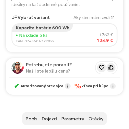
Fi
ideálny na každodenné používanie.
El
Za
Ke
Vybrať variant
Aký rám mám zvoliť?
el
El
Kapacita batérie 600 Wh
Výška jazdca:
165
cm
TE
Co
1 762 €
• Na sklade 3 ks
1 349 €
150
210
Pr
EAN: 0745604372855
El
Na
Te
Odporúčaná veľkosť
*
:
17 - 18" (M)
ká
Potrebujete poradiť?
*Tieto hodnoty sú len orientačné.
El
Našli ste lepšiu cenu?
Ok
S
R2
✔
%
El
Autorizovaný predajca
i
Zľava pri kúpe
i
Pe
Ri
Ru
El
Sa
St
Popis
Dojazd
Parametry
Otázky
El