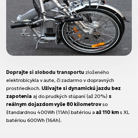
Doprajte si slobodu transportu
zloženého
elektrobicykla v aute, či zadarmo v dopravných
prostriedkoch.
Užívajte si dynamickú jazdu bez
zapotenia
aj do prudkých stúpaní (až 20%)
s
reálnym dojazdom vyše 80 kilometrov
so
štandardnou 400Wh (11Ah) batériou a
až 110 km
s XL
batériou 600Wh (16Ah).