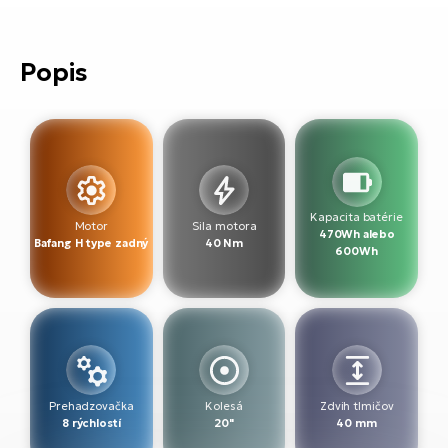
T
Ra
no
bi
El
Popis
St
Se
El
GP
A
lo
El
BH
Kapacita batérie
Motor
Sila motora
470Wh alebo
Bafang H type zadný
40 Nm
600Wh
El
Mo
El
W
Prehadzovačka
Kolesá
Zdvih tlmičov
8 rýchlostí
20"
40 mm