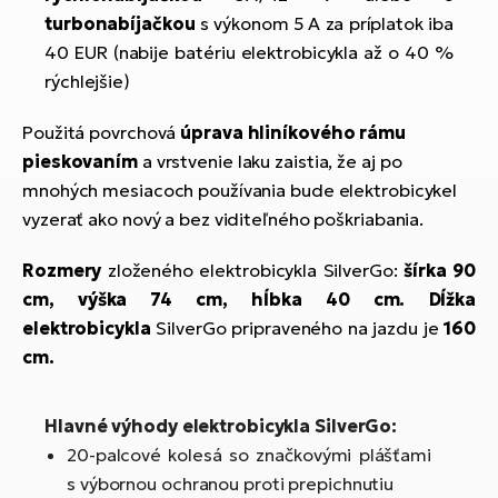
turbonabíjačkou
s výkonom 5 A za príplatok iba
40 EUR (nabije batériu elektrobicykla až o 40 %
rýchlejšie)
Použitá povrchová
úprava hliníkového rámu
pieskovaním
a vrstvenie laku zaistia, že aj po
mnohých mesiacoch používania bude elektrobicykel
vyzerať ako nový a bez viditeľného poškriabania.
Rozmery
zloženého elektrobicykla SilverGo:
šírka 90
cm,
výška 74 cm, hĺbka 40 cm. Dĺžka
elektrobicykla
SilverGo pripraveného na jazdu je
160
cm.
Hlavné výhody elektrobicykla SilverGo:
20-palcové kolesá so značkovými plášťami
s výbornou ochranou proti prepichnutiu