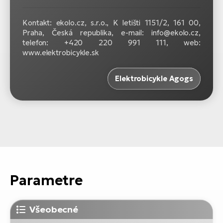
Kontakt: ekolo.cz, s.r.o., K letišti 1151/2, 161 00,
Praha, Česká republika, e-mail: info@ekolo.cz,
telefon: +420 220 991 111, web:
www.elektrobicykle.sk
Elektrobicykle Agogs
Parametre
Všeobecné