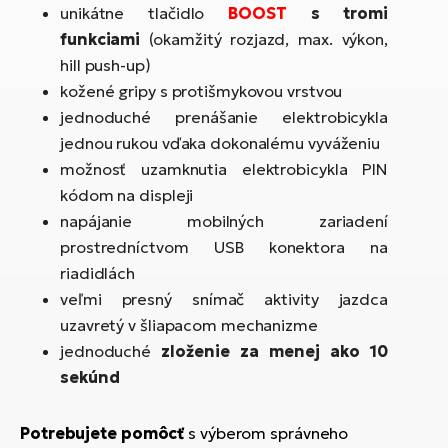
unikátne tlačidlo
BOOST
s tromi
funkciami
(okamžitý rozjazd, max. výkon,
hill push-up)
kožené gripy s protišmykovou vrstvou
jednoduché prenášanie elektrobicykla
jednou rukou vďaka dokonalému vyváženiu
možnosť uzamknutia elektrobicykla PIN
kódom na displeji
napájanie mobilných zariadení
prostredníctvom USB konektora na
riadidlách
veľmi presný snímač aktivity jazdca
uzavretý v šliapacom mechanizme
jednoduché
zloženie za menej ako 10
sekúnd
Potrebujete pomôcť
s výberom správneho