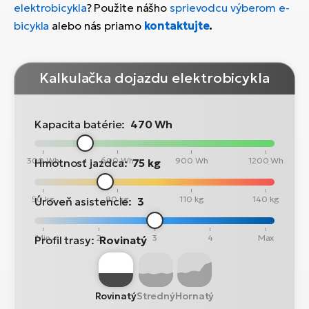
elektrobicykla
? Použite nášho
sprievodcu výberom e-
bicykla
alebo nás priamo
kontaktujte
.
Kalkulačka dojazdu elektrobicykla
Kapacita batérie:
470 Wh
300 Wh
600 Wh
900 Wh
1200 Wh
Hmotnosť jazdca:
75 kg
50 kg
80 kg
110 kg
140 kg
Úroveň asistencie:
3
Min
2
3
4
Max
Profil trasy:
Rovinatý
Rovinatý
Stredný
Hornatý