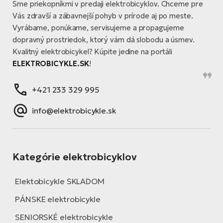
Sme priekopníkmi v predaji elektrobicyklov. Chceme pre
Vás zdravší a zábavnejší pohyb v prírode aj po meste.
Vyrábame, ponúkame, servisujeme a propagujeme
dopravný prostriedok, ktorý vám dá slobodu a úsmev.
Kvalitný elektrobicykel? Kúpite jedine na portáli
ELEKTROBICYKLE.SK
!
+421 233 329 995
info@elektrobicykle.sk
Kategórie elektrobicyklov
Elektobicykle SKLADOM
PÁNSKE elektrobicykle
SENIORSKÉ elektrobicykle