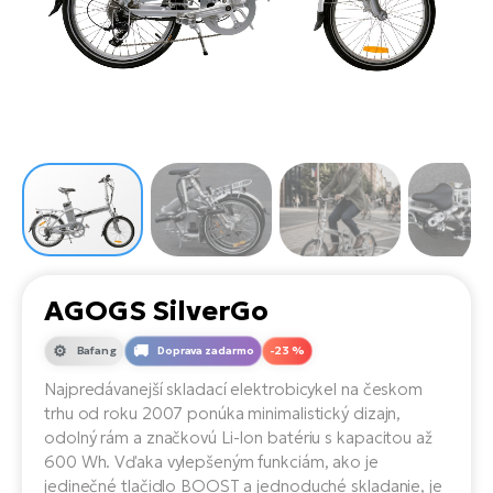
Di
SU
ko
Ap
a
el
Se
ov
Se
El
Dá
Ro
Ko
Tu
el
Hu
el
le
El
Gr
ná
4E
Mo
el
Pr
El
Re
Ná
Gi
st
Ca
Gr
ba
el
El
AGOGS SilverGo
Ná
Bu
Ná
a
Bafang
Doprava zadarmo
-23 %
di
úd
El
AV
Najpredávanejší skladací elektrobicykel na českom
bi
Ca
trhu od roku 2007 ponúka minimalistický dizajn,
odolný rám a značkovú Li-Ion batériu s kapacitou až
Ma
El
600 Wh. Vďaka vylepšeným funkciám, ako je
sy
Te
jedinečné tlačidlo BOOST a jednoduché skladanie, je