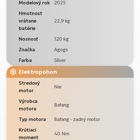
Modelový rok
2025
Hmotnosť
vrátane
22,9 kg
batérie
Nosnosť
120 kg
Značka
Agogs
Farba
Silver
Elektropohon
Stredový
Nie
motor
Výrobca
Bafang
motora
Typ motora
Bafang - zadný motor
Krútiaci
40 Nm
moment