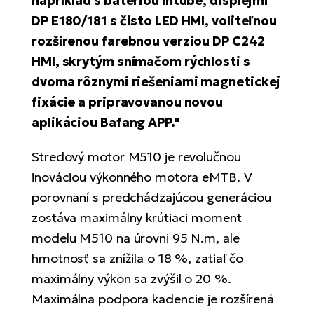
napríklad s batériou Intube, displejmi
DP E180/181 s čisto LED HMI, voliteľnou
rozšírenou farebnou verziou DP C242
HMI, skrytým snímačom rýchlosti s
dvoma rôznymi riešeniami magnetickej
fixácie a pripravovanou novou
aplikáciou Bafang APP."
Stredový motor M510 je revolučnou
inováciou výkonného motora eMTB. V
porovnaní s predchádzajúcou generáciou
zostáva maximálny krútiaci moment
modelu M510 na úrovni 95 N.m, ale
hmotnosť sa znížila o 18 %, zatiaľ čo
maximálny výkon sa zvýšil o 20 %.
Maximálna podpora kadencie je rozšírená