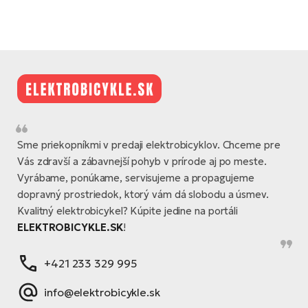
Sme priekopníkmi v predaji elektrobicyklov. Chceme pre
Vás zdravší a zábavnejší pohyb v prírode aj po meste.
Vyrábame, ponúkame, servisujeme a propagujeme
dopravný prostriedok, ktorý vám dá slobodu a úsmev.
Kvalitný elektrobicykel? Kúpite jedine na portáli
ELEKTROBICYKLE.SK
!
+421 233 329 995
info@elektrobicykle.sk