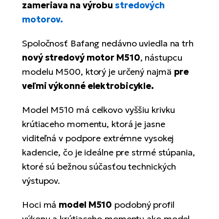
Fi
zameriava na výrobu
stredových
El
motorov.
Za
Ke
el
Spoločnosť Bafang nedávno uviedla na trh
El
nový stredový motor M510
, nástupcu
TE
Co
Pr
modelu M500, ktorý je určený najmä
pre
El
veľmi výkonné elektrobicykle.
Na
Te
ká
Model M510 má celkovo vyššiu krivku
El
krútiaceho momentu, ktorá je jasne
Ok
S
R2
viditeľná v podpore extrémne vysokej
El
kadencie, čo je ideálne pre strmé stúpania,
Pe
Ri
ktoré sú bežnou súčasťou technických
Ru
El
výstupov.
Sa
St
Hoci má
model M510
podobný profil
El
výkonu a krútiaceho momentu ako model