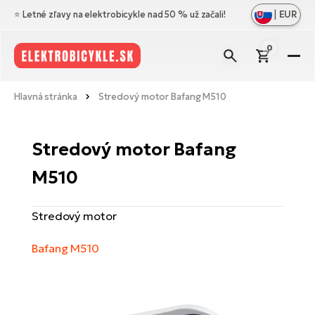
|
EUR
⭐️ Letné zľavy na elektrobicykle nad 50 % už začali!
0
El
Zo
Zn
Hlavná stránka
Stredový motor Bafang M510
vš
Zo
Pr
Ce
vš
Stredový motor Bafang
Zo
N
Ho
El
vš
M510
di
el
Cr
Os
Zo
Vý
Me
Stredový motor
El
vš
Bl
A
Ce
Bafang M510
Ba
O
el
No
El
ná
Le
Na
Sk
Ta
a
El
Do