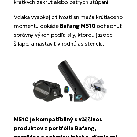
krátkych zákrut alebo ostrých stúpaní.
Vďaka vysokej citlivosti snímača krútiaceho
momentu dokáže
Bafang M510
odhadnúť
správny výkon podľa sily, ktorou jazdec
šliape, a nastaviť vhodnú asistenciu.
M510 je kompatibilný s väčšinou
produktov z portfólia Bafang,