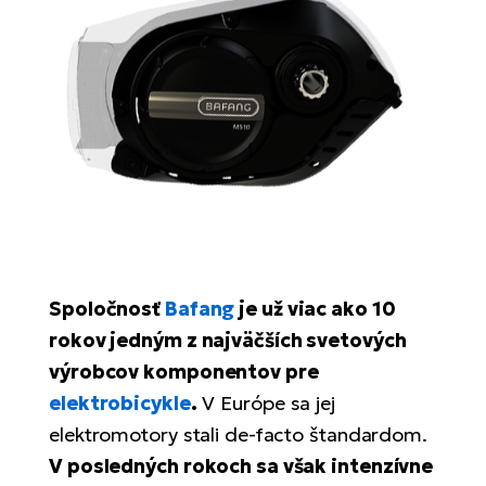
Di
SU
ko
Ap
a
el
Se
ov
Se
El
Dá
Ro
Ko
Tu
el
Hu
el
le
El
Gr
ná
4E
Mo
el
Pr
El
Re
Ná
Gi
st
Ca
Gr
ba
el
El
Spoločnosť
Bafang
je už viac ako 10
Ná
Bu
Ná
rokov jedným z najväčších svetových
a
di
úd
El
výrobcov komponentov pre
AV
bi
Ca
elektrobicykle
.
V Európe sa jej
elektromotory stali de-facto štandardom.
Ma
El
V posledných rokoch sa však intenzívne
sy
Te