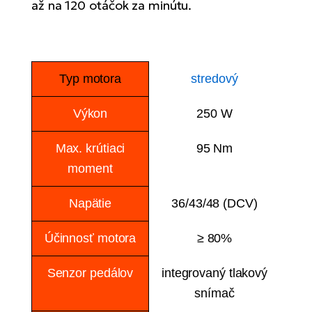
až na 120 otáčok za minútu.
Typ motora
stredový
Výkon
250 W
Max. krútiaci
95 Nm
moment
Napätie
36/43/48 (DCV)
Účinnosť motora
≥ 80%
Senzor pedálov
integrovaný tlakový
snímač