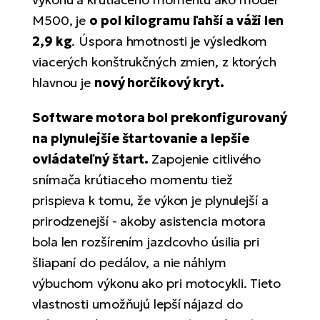
T
Ra
M500, je
o pol kilogramu ľahší a váži len
no
bi
El
2,9 kg
. Úspora hmotnosti je výsledkom
St
viacerých konštrukčných zmien, z ktorých
Se
hlavnou je
nový horčíkový kryt.
El
GP
A
Software
motora bol prekonfigurovaný
lo
El
na plynulejšie štartovanie a lepšie
BH
ovládateľný štart.
Zapojenie citlivého
snímača krútiaceho momentu tiež
El
prispieva k tomu, že výkon je plynulejší a
Mo
prirodzenejší - akoby asistencia motora
El
bola len rozšírením jazdcovho úsilia pri
W
šliapaní do pedálov, a nie náhlym
výbuchom výkonu ako pri motocykli. Tieto
vlastnosti umožňujú lepší nájazd do