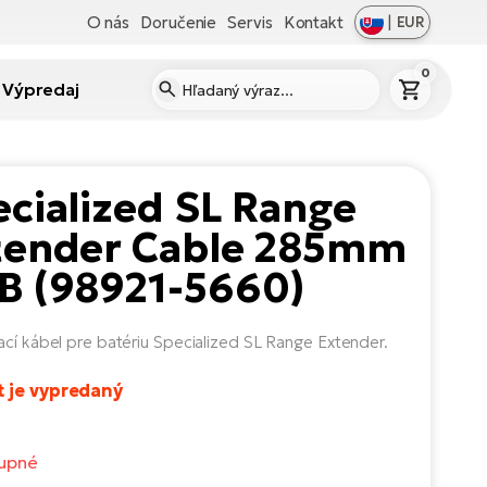
O nás
Doručenie
Servis
Kontakt
|
EUR
0
Výpredaj
cialized SL Range
tender Cable 285mm
B (98921-5660)
ací kábel pre batériu Specialized SL Range Extender.
t je vypredaný
upné