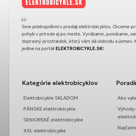
Sme priekopníkmi v predaji elektrobicyklov. Chceme pre
pohyb v prírode aj po meste. Vyrábame, ponúkame, se
dopravný prostriedok, ktorý vám dá slobodu a úsmev. K
jedine na portáli
ELEKTROBICYKLE.SK
!
Kategórie elektrobicyklov
Porad
Elektobicykle SKLADOM
Ako vybr
PÁNSKE elektrobicykle
Výhody 
elektrob
SENIORSKÉ elektrobicykle
Najčast
XXL elektrobicykle