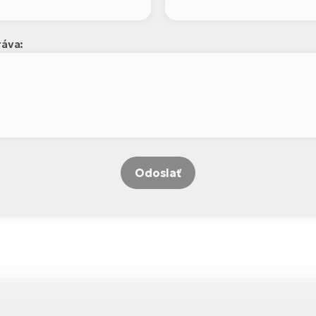
áva:
Odoslať