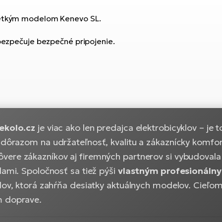
všetkým modelom Kenevo SL.
zpečuje bezpečné pripojenie.
ekolo.cz
je viac ako len predajca elektrobicyklov – je 
dôrazom na udržateľnosť, kvalitu a zákaznícky komfort
ere zákazníkov aj firemných partnerov si vybudovala s
lami. Spoločnosť sa tiež pýši
vlastným profesionálny
lov, ktorá zahŕňa desiatky aktuálnych modelov. Cieľom
m doprave.