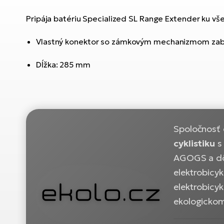
Pripája batériu Specialized SL Range Extender ku 
Vlastný konektor so zámkovým mechanizmom zabe
Dĺžka: 285 mm
Spoločnosť
cyklistiku
s 
AGOGS a dôv
elektrobicyk
elektrobicyk
ekologicko