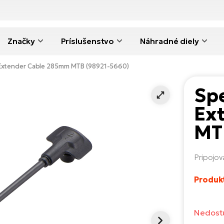
Značky
Príslušenstvo
Náhradné diely
 Extender Cable 285mm MTB (98921-5660)
Spe
Ex
MT
Pripojov
Produk
Nedost