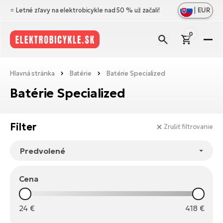
|
EUR
⭐️ Letné zľavy na elektrobicykle nad 50 % už začali!
0
El
Zo
Zn
Hlavná stránka
Batérie
Batérie Specialized
vš
Zo
Pr
Batérie Specialized
Ce
vš
Zo
N
Ho
El
vš
di
Filter
Zrušiť filtrovanie
el
Cr
Os
Zo
Vý
Me
El
vš
Bl
A
Ce
Cena
Ba
O
el
No
El
ná
Le
Na
Sk
24
€
418
€
Ta
a
El
Do