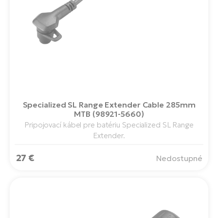
T
Ra
no
bi
El
St
Se
El
GP
A
lo
El
BH
Specialized SL Range Extender Cable 285mm
MTB (98921-5660)
Pripojovací kábel pre batériu Specialized SL Range
El
Extender.
Mo
27 €
Nedostupné
El
W