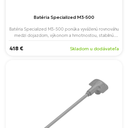
Fi
El
Za
Ke
Batéria Specialized M3-500
el
El
Batéria Specialized M3-500 ponúka vyváženú rovnováhu
TE
Co
medzi dojazdom, výkonom a hmotnosťou, stabilnú
Pr
prevádzku vďaka inteligentnej správe batérie a dlhú
El
418 €
životnosť na každodenné aj športové použitie.
Skladom u dodávateľa
Na
Te
ká
El
Ok
S
R2
El
Pe
Ri
Ru
El
Sa
St
El