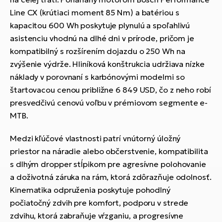
Line CX (krútiaci moment 85 Nm) a batériou s
kapacitou 600 Wh poskytuje plynulú a spoľahlivú
asistenciu vhodnú na dlhé dni v prírode, pričom je
kompatibilný s rozšírením dojazdu o 250 Wh na
zvýšenie výdrže. Hliníková konštrukcia udržiava nízke
náklady v porovnaní s karbónovými modelmi so
štartovacou cenou približne 6 849 USD, čo z neho robí
presvedčivú cenovú voľbu v prémiovom segmente e-
MTB.
Medzi kľúčové vlastnosti patrí vnútorný úložný
priestor na náradie alebo občerstvenie, kompatibilita
s dlhým dropper stĺpikom pre agresívne polohovanie
a doživotná záruka na rám, ktorá zdôrazňuje odolnosť.
Kinematika odpruženia poskytuje pohodlný
počiatočný zdvih pre komfort, podporu v strede
zdvihu, ktorá zabraňuje vŕzganiu, a progresívne