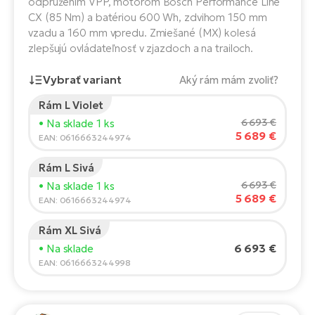
odpružením VPP, motorom Bosch Performance Line
Fi
CX (85 Nm) a batériou 600 Wh, zdvihom 150 mm
El
vzadu a 160 mm vpredu. Zmiešané (MX) kolesá
Za
Ke
zlepšujú ovládateľnosť v zjazdoch a na trailoch.
el
El
Vybrať variant
Aký rám mám zvoliť?
TE
Co
Pr
Rám L Violet
El
Výška jazdca:
165
cm
6 693 €
• Na sklade 1 ks
Na
Te
5 689 €
150
210
EAN: 0616663244974
ká
El
Rám L Sivá
Ok
Odporúčaná veľkosť
*
:
17 - 18" (M)
S
6 693 €
• Na sklade 1 ks
R2
*Tieto hodnoty sú len orientačné.
5 689 €
EAN: 0616663244974
El
Pe
Ri
Rám XL Sivá
6 693 €
• Na sklade
Ru
El
EAN: 0616663244998
Sa
St
El