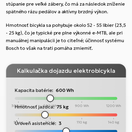
stúpanie pre veľké zábery, čo má za následok zníženie
spätného rázu pedálov a aktívny brzdný výkon.
Hmotnosť bicykla sa pohybuje okolo 52 - 55 libier (23,5
- 25 kg), čo je typické pre plne výkonné e-MTB, ale pri
manuálnej manipulácii je to citeľné; účinnosť systému
Bosch to však na trati pomáha zmierniť.
Kalkulačka dojazdu elektrobicykla
Kapacita batérie:
600 Wh
300 Wh
600 Wh
900 Wh
1200 Wh
Hmotnosť jazdca:
75 kg
50 kg
80 kg
110 kg
140 kg
Úroveň asistencie:
3