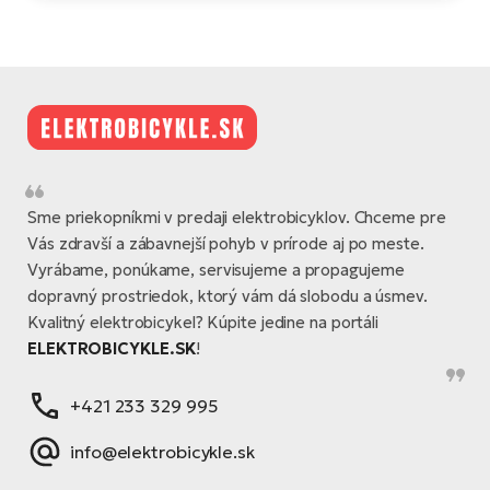
Sme priekopníkmi v predaji elektrobicyklov. Chceme pre
Vás zdravší a zábavnejší pohyb v prírode aj po meste.
Vyrábame, ponúkame, servisujeme a propagujeme
dopravný prostriedok, ktorý vám dá slobodu a úsmev.
Kvalitný elektrobicykel? Kúpite jedine na portáli
ELEKTROBICYKLE.SK
!
+421 233 329 995
info@elektrobicykle.sk