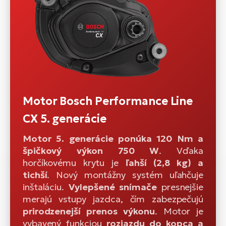
Motor Bosch Performance Line
CX 5. generácie
Motor 5. generácie ponúka 120 Nm a
špičkový výkon 750 W
. Vďaka
horčíkovému krytu je
ľahší (2,8 kg) a
tichší
. Nový montážny systém uľahčuje
inštaláciu.
Vylepšené snímače
presnejšie
merajú vstupy jazdca, čím zabezpečujú
prirodzenejší prenos výkonu
. Motor je
vybavený funkciou
rozjazdu do kopca a