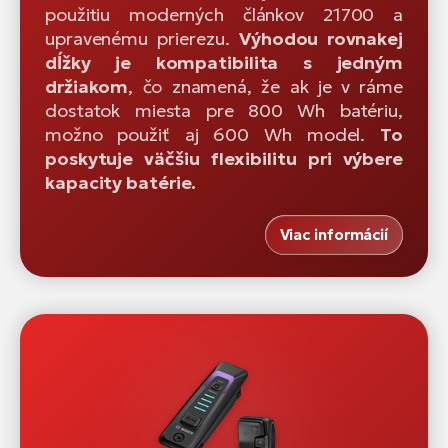
použitiu moderných článkov 21700 a
upravenému prierezu.
Výhodou rovnakej
dĺžky je kompatibilita s jedným
držiakom
, čo znamená, že ak je v ráme
dostatok miesta pre 800 Wh batériu,
možno použiť aj 600 Wh model.
To
poskytuje väčšiu flexibilitu pri výbere
kapacity batérie.
Viac informácií