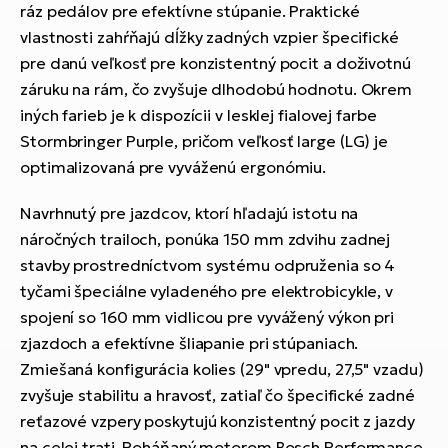
ráz pedálov pre efektívne stúpanie. Praktické
vlastnosti zahŕňajú dĺžky zadných vzpier špecifické
pre danú veľkosť pre konzistentný pocit a doživotnú
záruku na rám, čo zvyšuje dlhodobú hodnotu. Okrem
iných farieb je k dispozícii v lesklej fialovej farbe
Stormbringer Purple, pričom veľkosť large (LG) je
optimalizovaná pre vyváženú ergonómiu.
Navrhnutý pre jazdcov, ktorí hľadajú istotu na
náročných trailoch, ponúka 150 mm zdvihu zadnej
stavby prostredníctvom systému odpruženia so 4
tyčami špeciálne vyladeného pre elektrobicykle, v
spojení so 160 mm vidlicou pre vyvážený výkon pri
zjazdoch a efektívne šliapanie pri stúpaniach.
Zmiešaná konfigurácia kolies (29" vpredu, 27,5" vzadu)
zvyšuje stabilitu a hravosť, zatiaľ čo špecifické zadné
reťazové vzpery poskytujú konzistentný pocit z jazdy
na celej trati. Poháňaný motorom Bosch Performance