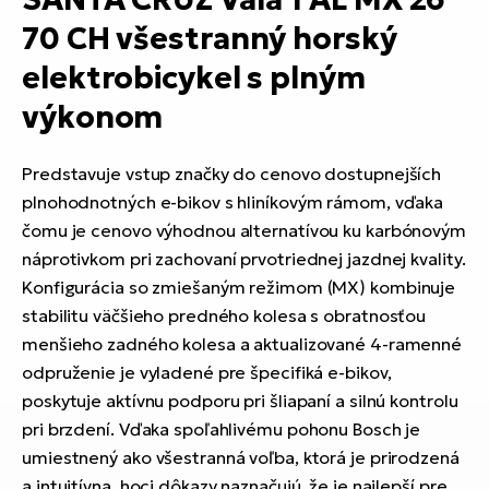
70 CH všestranný horský
elektrobicykel s plným
výkonom
Predstavuje vstup značky do cenovo dostupnejších
plnohodnotných e-bikov s hliníkovým rámom, vďaka
čomu je cenovo výhodnou alternatívou ku karbónovým
náprotivkom pri zachovaní prvotriednej jazdnej kvality.
Konfigurácia so zmiešaným režimom (MX) kombinuje
stabilitu väčšieho predného kolesa s obratnosťou
menšieho zadného kolesa a aktualizované 4-ramenné
odpruženie je vyladené pre špecifiká e-bikov,
poskytuje aktívnu podporu pri šliapaní a silnú kontrolu
pri brzdení. Vďaka spoľahlivému pohonu Bosch je
umiestnený ako všestranná voľba, ktorá je prirodzená
a intuitívna, hoci dôkazy naznačujú, že je najlepší pre