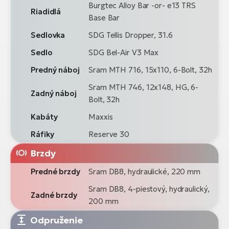
Burgtec Alloy Bar -or- e13 TRS
Riadidlá
Base Bar
Sedlovka
SDG Tellis Dropper, 31.6
Sedlo
SDG Bel-Air V3 Max
Predný náboj
Sram MTH 716, 15x110, 6-Bolt, 32h
Sram MTH 746, 12x148, HG, 6-
Zadný náboj
Bolt, 32h
Kabáty
Maxxis
Ráfiky
Reserve 30
Brzdy
Predné brzdy
Sram DB8, hydraulické, 220 mm
Sram DB8, 4-piestový, hydraulický,
Zadné brzdy
200 mm
Odpruženie