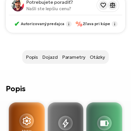
T
Potrebujete poradiť?
Ra
no
Našli ste lepšiu cenu?
bi
El
St
✔
%
Autorizovaný predajca
i
Zľava pri kúpe
i
Se
El
GP
A
lo
El
Popis
Dojazd
Parametry
Otázky
BH
El
Mo
Popis
El
W