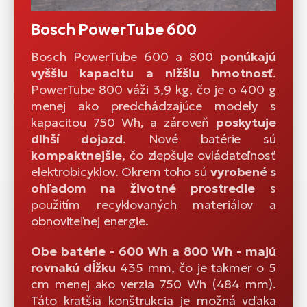
Bosch PowerTube 600
Bosch PowerTube 600 a 800
ponúkajú
vyššiu kapacitu a nižšiu hmotnosť
.
PowerTube 800 váži 3,9 kg, čo je o 400 g
menej ako predchádzajúce modely s
kapacitou 750 Wh, a zároveň
poskytuje
dlhší dojazd
. Nové batérie sú
kompaktnejšie
, čo zlepšuje ovládateľnosť
elektrobicyklov. Okrem toho sú
vyrobené s
ohľadom na životné prostredie
s
použitím recyklovaných materiálov a
obnoviteľnej energie.
Obe batérie - 600 Wh a 800 Wh - majú
rovnakú dĺžku
435 mm, čo je takmer o 5
cm menej ako verzia 750 Wh (484 mm).
Táto kratšia konštrukcia je možná vďaka