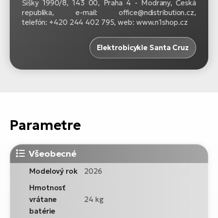
Šišky 1990/8, 143 00, Praha 4 - Modrany, Česká
republika, e-mail: office@ndistribution.cz,
telefón: +420 244 402 795, web: www.n1shop.cz
Elektrobicykle Santa Cruz
Parametre
Všeobecné
Modelový rok
2026
Hmotnosť
vrátane
24 kg
batérie