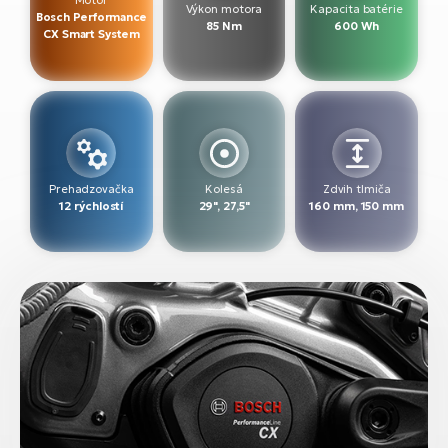
Motor
Výkon motora
Kapacita batérie
Bosch Performance
85 Nm
600 Wh
CX Smart System
Prehadzovačka
Kolesá
Zdvih tlmiča
12 rýchlostí
29", 27,5"
160 mm, 150 mm