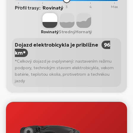
Min
2
3
4
Max
Profil trasy:
Rovinatý
Rovinatý
Stredný
Hornatý
Dojazd elektrobicykla je približne
96
km*
*Celkový dojazd je ovplyvnený: nastavením režimu
podpory, technickým stavom elektrobicykla, vekom
batérie, teplotou okolia, protivetrom a technikou
jazdy