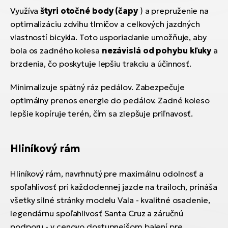
Využíva
štyri otočné body (čapy
) a prepruženie na
optimalizáciu zdvihu tlmičov a celkových jazdných
vlastností bicykla. Toto usporiadanie umožňuje, aby
bola os zadného kolesa
nezávislá od pohybu kľuky
a
brzdenia, čo poskytuje lepšiu trakciu a účinnosť.
Minimalizuje spätný ráz pedálov. Zabezpečuje
optimálny prenos energie do pedálov. Zadné koleso
lepšie kopíruje terén, čím sa zlepšuje priľnavosť.
Hliníkový rám
Hliníkový rám, navrhnutý pre maximálnu odolnosť a
spoľahlivosť pri každodennej jazde na trailoch, prináša
všetky silné stránky modelu Vala - kvalitné osadenie,
legendárnu spoľahlivosť Santa Cruz a záručnú
podporu - v cenovo dostupnejšom balení pre