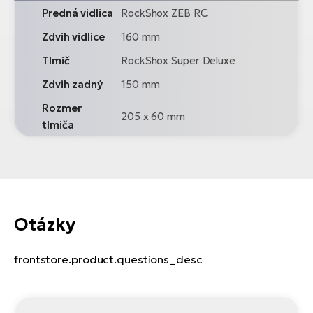
Predná vidlica
RockShox ZEB RC
Zdvih vidlice
160 mm
Tlmič
RockShox Super Deluxe
Zdvih zadný
150 mm
Rozmer
205 x 60 mm
tlmiča
Otázky
frontstore.product.questions_desc