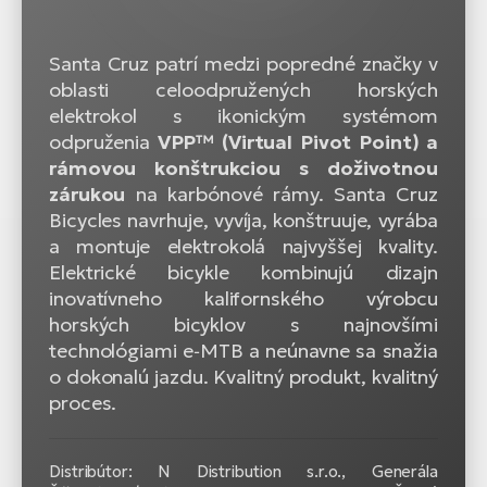
Santa Cruz patrí medzi popredné značky v
oblasti celoodpružených horských
elektrokol s ikonickým systémom
odpruženia
VPP™ (Virtual Pivot Point) a
rámovou konštrukciou s doživotnou
zárukou
na karbónové rámy. Santa Cruz
Bicycles navrhuje, vyvíja, konštruuje, vyrába
a montuje elektrokolá najvyššej kvality.
Elektrické bicykle kombinujú dizajn
inovatívneho kalifornského výrobcu
horských bicyklov s najnovšími
technológiami e‑MTB a neúnavne sa snažia
o dokonalú jazdu. Kvalitný produkt, kvalitný
proces.
Distribútor: N Distribution s.r.o., Generála