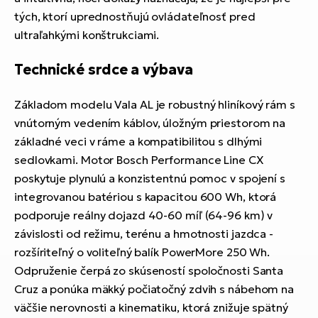
tých, ktorí uprednostňujú ovládateľnosť pred
ultraľahkými konštrukciami.
Technické srdce a výbava
Základom modelu Vala AL je robustný hliníkový rám s
vnútorným vedením káblov, úložným priestorom na
základné veci v ráme a kompatibilitou s dlhými
sedlovkami. Motor Bosch Performance Line CX
poskytuje plynulú a konzistentnú pomoc v spojení s
integrovanou batériou s kapacitou 600 Wh, ktorá
podporuje reálny dojazd 40-60 míľ (64-96 km) v
závislosti od režimu, terénu a hmotnosti jazdca -
rozšíriteľný o voliteľný balík PowerMore 250 Wh.
Odpruženie čerpá zo skúseností spoločnosti Santa
Cruz a ponúka mäkký počiatočný zdvih s nábehom na
väčšie nerovnosti a kinematiku, ktorá znižuje spätný