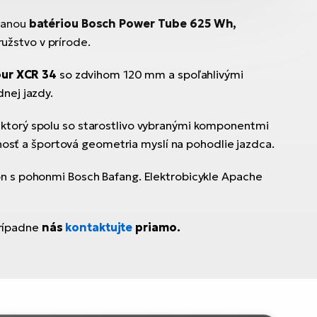
ovanou
batériou Bosch Power Tube 625 Wh,
ružstvo v prírode.
ur XCR 34
so zdvihom 120 mm a spoľahlivými
nej jazdy.
, ktorý spolu so starostlivo vybranými komponentmi
osť a športová geometria myslí na pohodlie jazdca.
on s pohonmi Bosch Bafang. Elektrobicykle Apache
prípadne
nás
kontaktujte
priamo.