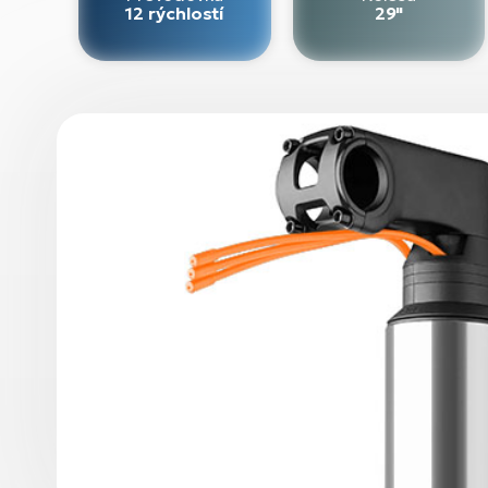
12 rýchlostí
29"