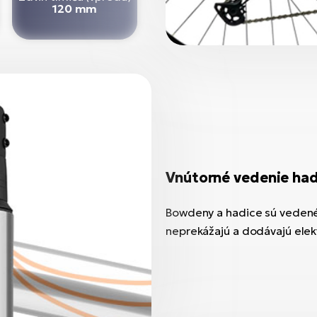
120 mm
Vnútorné vedenie ha
Bowdeny a hadice sú vedené
neprekážajú a dodávajú elekt