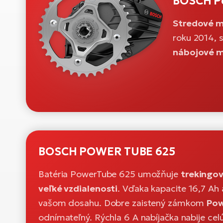
BOSCH Pe
Stredové 
roku 2014, 
nábojové 
BOSCH POWER TUBE 625
Batéria PowerTube 625 umožňuje
trekingo
veľké vzdialenosti
. Vďaka kapacite 16,7 Ah 
vašom dosahu. Dobre zaistený zámkom
Pow
odnímateľný. Rýchla 6 A nabíjačka nabije celú