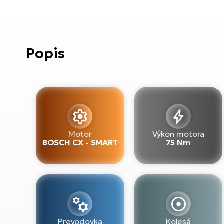
Popis
Motor
Výkon motora
BOSCH CX - SMART
75 Nm
Prevodovka
Kolesá