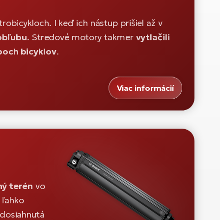
trobicykloch. I keď ich nástup prišiel až v
 obľubu
. Stredové motory takmer
vytlačili
poch bicyklov
.
Viac informácií
ný terén
vo
 ľahko
e dosiahnutá