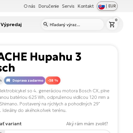
O nás
Doručenie
Servis
Kontakt
|
EUR
0
Výpredaj
ACHE Hupahu 3
sch
h
Doprava zadarmo
-38 %
lektrobicykel so 4. generáciou motora Bosch CX, plne
anou batériou 625 Wh, odpruženou vidlicou 120 mm a
Shimano. Postavený na rýchlych a pohodlných 29"
. Ideálny do akéhokoľvek terénu.
ať variant
Aký rám mám zvoliť?