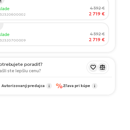
M
 jazdca:
165
cm
4 392 €
klade
2 719 €
210
932320600002
rúčaná veľkosť
*
:
17 - 18" (M)
4 392 €
klade
hodnoty sú len orientačné.
2 719 €
932320700009
otrebujete poradiť?
ašli ste lepšiu cenu?
✔
%
Autorizovaný predajca
i
Zľava pri kúpe
i