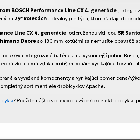
orom
BOSCH Performance Line CX 4. generácie
, integr
ený na
29" kolesách
. Ideálny pre tých, ktorí hľadajú dobrod
ance Line CX 4. generácie
, odpruženou vidlicou
SR Sunto
Shimano Deore
so 180 mm kotúčmi sa nemusíte obávať žiad
rmi ukrýva integrovanú batériu a najvýkonnejší pohon Bosch
edná vidlica má vďaka hrubším nohám vynikajúcu torznú tuh
 vybrané a vyvážené komponenty a vynikajúci pomer cena/výk
 Kompletný sortiment elektrobicyklov Apache.
icykla
? Použite nášho sprievodcu výberom elektrobicykla, 