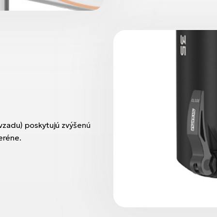
vzadu) poskytujú zvýšenú
eréne.