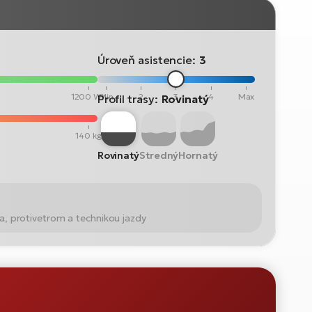
Úroveň asistencie:
3
1200 Wh
Min
2
3
4
Max
Profil trasy:
Rovinatý
140 kg
Rovinatý
Stredný
Hornatý
a, protivetrom a technikou jazdy