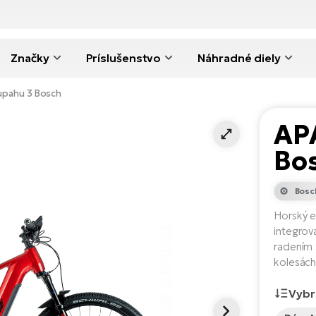
Značky
Príslušenstvo
Náhradné diely
pahu 3 Bosch
AP
Bo
Bosc
Horský e
integrov
radením 
kolesách
Vybr