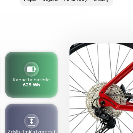
Kapacita batérie
625 Wh
Zdvih tlmiča (vpredu)