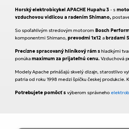
Horský elektrobicykel APACHE Hupahu 3
- s
mot
vzduchovou vidlicou a radením Shimano,
postav
So spoľahlivým stredovým motorom
Bosch Perform
komponentmi Shimano,
prevodmi 1x12
a
brzdami 
Precízne spracovaný hliníkový rám s
hladkými tva
ponúka
maximum za prijateľnú cenu.
Vzduchová pr
Modely Apache prinášajú skvelý dizajn, starostlivo
patria od roku 1998 medzi špičku českej produkcie.
Potrebujete pomôcť s
výberom správneho
elektrob