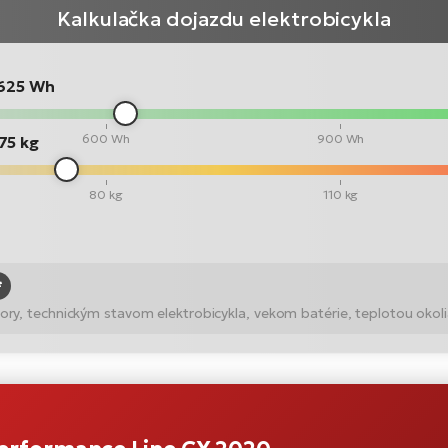
Kalkulačka dojazdu elektrobicykla
625 Wh
600 Wh
900 Wh
75 kg
80 kg
110 kg
*
ry, technickým stavom elektrobicykla, vekom batérie, teplotou okoli