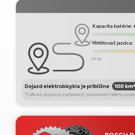
Kapacita batérie:
300 Wh
Hmotnosť jazdca:
50 kg
Dojazd elektrobicykla je približne
100 km
*Celkový dojazd je ovplyvnený: nastavením režimu podpo