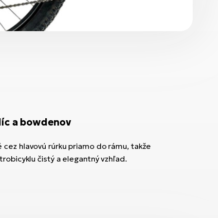
díc a bowdenov
 cez hlavovú rúrku priamo do rámu, takže
robicyklu čistý a elegantný vzhľad.