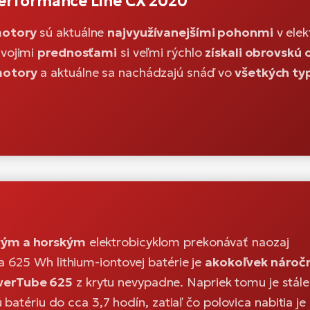
rformance Line CX 2020
motory
sú aktuálne
najvyužívanejšími pohonmi
v elek
svojimi
prednosťami
si veľmi rýchlo
získali obrovskú
motory
a aktuálne sa nachádzajú snáď vo
všetkých ty
vým a horským
elektrobicyklom prekonávať naozaj
a 625 Wh lithium-iontovej batérie je
akokoľvek nároč
erTube 625
z krytu nevypadne. Napriek tomu je stále
 batériu do cca 3,7 hodín, zatiaľ čo polovica nabitia j