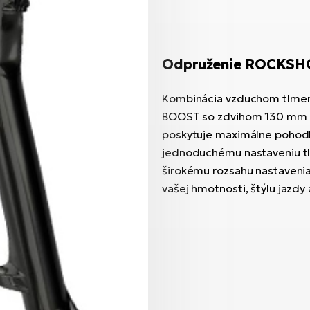
Odpruženie ROCKSH
Kombinácia vzduchom tlmene
BOOST so zdvihom 130 mm a 
poskytuje maximálne pohodli
jednoduchému nastaveniu tla
širokému rozsahu nastavenia
vašej hmotnosti, štýlu jazd