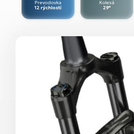
Prevodovka
Kolesá
12 rýchlostí
29"