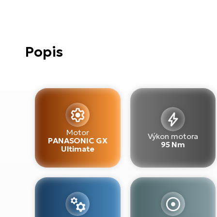
Popis
Motor
Výkon motora
PANASONIC GX
95 Nm
Ultimate