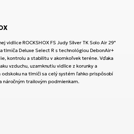
OX
j vidlice ROCKSHOX FS Judy Silver TK Solo Air 29"
tlmiča Deluxe Select R s technológiou DebonAir+
e, kontrolu a stabilitu v akomkoľvek teréne. Vďaka
ku vzduchu, uzamknutiu vidlice z korunky a
 odskoku na tlmiči sa celý systém ľahko prispôsobí
y a náročným trailovým podmienkam.