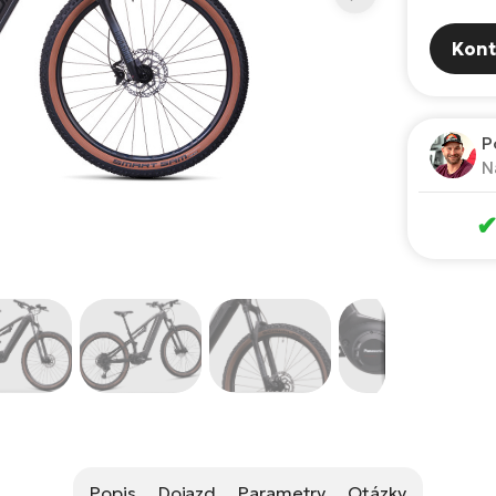
Kont
P
N
Popis
Dojazd
Parametry
Otázky