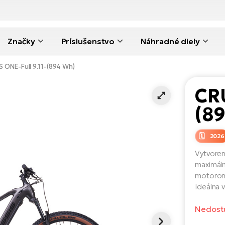
Značky
Príslušenstvo
Náhradné diely
 ONE-Full 9.11-(894 Wh)
CRU
(8
2026
Vytvoren
maximáln
motorom
Ideálna 
Nedost