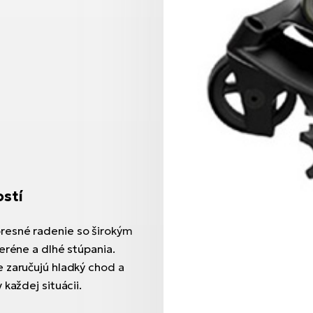
ostí
resné radenie so širokým
eréne a dlhé stúpania.
 zaručujú hladký chod a
každej situácii.