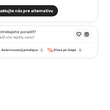
aktujte nás pre alternatívu
otrebujete poradiť?
ašli ste lepšiu cenu?
✔
%
Autorizovaný predajca
i
Zľava pri kúpe
i