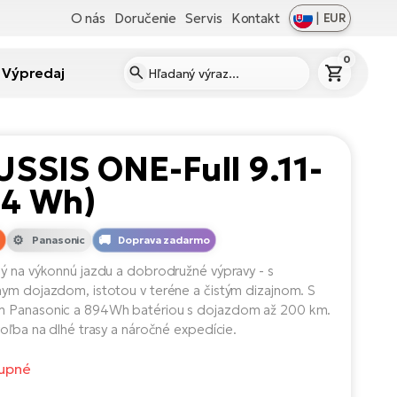
O nás
Doručenie
Servis
Kontakt
|
EUR
0
Výpredaj
SSIS ONE-Full 9.11-
94 Wh)
Panasonic
Doprava zadarmo
ý na výkonnú jazdu a dobrodružné výpravy - s
ym dojazdom, istotou v teréne a čistým dizajnom. S
 Panasonic a 894Wh batériou s dojazdom až 200 km.
voľba na dlhé trasy a náročné expedície.
upné