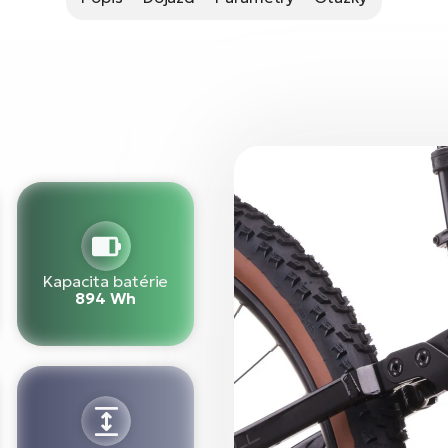
Kapacita batérie
894 Wh