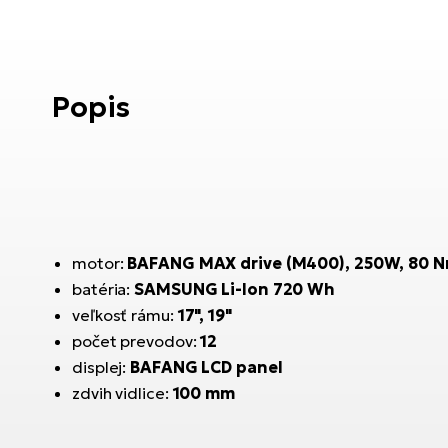
Popis
motor:
BAFANG MAX drive (M400), 250W, 80 
batéria:
SAMSUNG Li-Ion 720 Wh
veľkosť rámu:
17", 19"
počet prevodov:
12
displej:
BAFANG LCD panel
zdvih vidlice:
100 mm