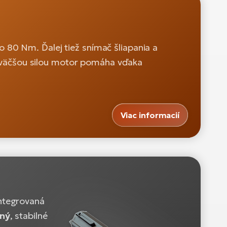
o 80 Nm. Ďalej tiež snímač šliapania a
ým väčšou silou motor pomáha vďaka
Viac informacií
integrovaná
ený
, stabilné