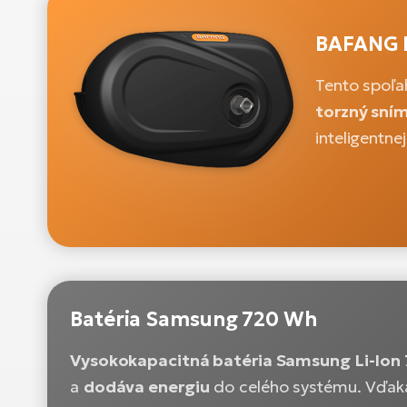
BAFANG 
Tento spoľa
torzný sní
inteligentne
Batéria Samsung 720 Wh
Vysokokapacitná batéria Samsung Li-Ion 
a
dodáva energiu
do celého systému. Vďaka