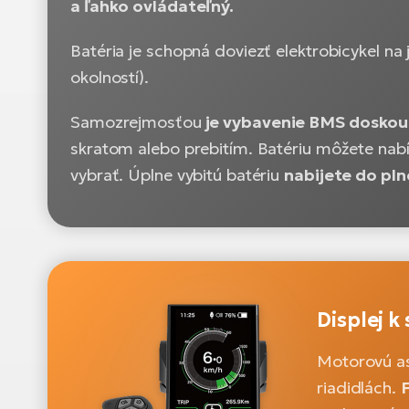
a ľahko ovládateľný.
Batéria je schopná doviezť elektrobicykel na
okolností).
Samozrejmosťou
je vybavenie BMS doskou
skratom alebo prebitím. Batériu môžete nabíj
vybrať. Úplne vybitú batériu
nabijete do pln
Displej 
Motorovú asi
riadidlách.
F