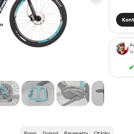
Kont
P
N
Popis
Dojazd
Parametry
Otázky