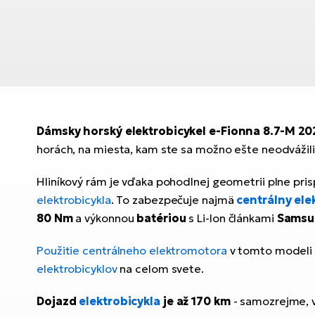
Dámsky horský elektrobicykel e-Fionna 8.7-M 20
horách, na miesta, kam ste sa možno ešte neodvážili
Hliníkový rám je vďaka pohodlnej geometrii plne pr
elektrobicykla
. To zabezpečuje najmä
centrálny el
80 Nm
a výkonnou
batériou
s Li-Ion článkami
Samsu
Použitie centrálneho elektromotora
v tomto modeli 
elektrobicyklov
na celom svete.
Dojazd
elektrobicykla
je až 170 km
- samozrejme, vž