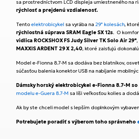
sa prostredníctvom LCD displeja umiestneného na ri
rýchlosť a prejdenú vzdialenosť.
Tento
elektrobicykel
sa vyrába na
29" kolesách
, ktor
rýchlostná súprava SRAM Eagle SX 12s
. O komfor
vidlica ROCKSHOX FS Judy Silver TK Solo Air 29"
MAXXIS ARDENT 29 X 2,40
, ktoré zaisťujú dokonal
Model e-Fionna 8.7-M sa dodáva bez blatníkov, osvet
súčasťou balenia konektor USB na nabíjanie mobilnýc
Dámsky horský elektrobicykel e-Fionna 8.7-M
so 
modelu e-Guera 8.7-M
sa líši veľkosťou kolies a dod
Ak by ste chceli model s lepším doplnkovým vybavením 
Potrebujete poradiť s výberom toho správneho