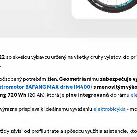
22
so skvelou výbavou určený na všetky druhy výletov, do prír
.
ispôsobený potrebám žien.
Geometria
rámu
zabezpečuje vy
ektromotor BAFANG MAX drive (M400
)
s menovitým výk
ng 720 Wh
(20 Ah), ktorá je
plne integrovaná
do rámu
el
výrazne prispieva k ideálnemu vyváženiu
elektrobicykla
- mo
dy závisí od profilu trate a spôsobu využitia asistencie, k