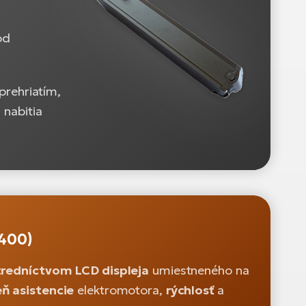
od
prehriatím,
 nabitia
M400)
tredníctvom LCD displeja
umiestneného na
ň asistencie
elektromotora,
rýchlosť
a