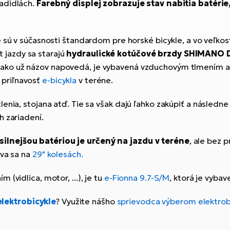
adidlách.
Farebný displej zobrazuje stav nabitia batéri
é sú v súčasnosti štandardom pre horské bicykle, a vo veľkos
t jazdy sa starajú
hydraulické kotúčové brzdy SHIMANO 
, ako už názov napovedá, je vybavená vzduchovým tlmením 
ú priľnavosť
e-bicykla
v teréne.
lenia, stojana atď. Tie sa však dajú ľahko zakúpiť a násled
h zariadení.
silnejšou batériou je určený na jazdu v teréne
, ale bez 
áva sa na
29" kolesách.
(vidlica, motor, ...), je tu
e-Fionna 9.7-S/M
, ktorá je vyba
elektrobicykle
? Využite nášho
sprievodca výberom elektrob