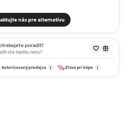
aktujte nás pre alternatívu
otrebujete poradiť?
ašli ste lepšiu cenu?
✔
%
Autorizovaný predajca
i
Zľava pri kúpe
i