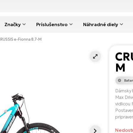
Značky
Príslušenstvo
Náhradné diely
RUSSIS e-Fionna 8.7-M
CRU
M
Bafa
Dámsky 
Max Driv
vidlicou
Postaven
priprave
Nedost