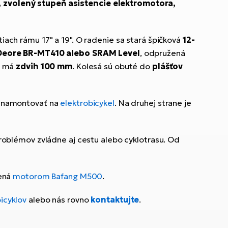
e, zvolený stupeň asistencie elektromotora,
tiach rámu 17" a 19". O radenie sa stará špičková
12-
Deore BR-MT410 alebo SRAM Level
, odpružená
a má
zdvih 100 mm
. Kolesá sú obuté do
plášťov
ne namontovať na
elektrobicykel
. Na druhej strane je
problémov zvládne aj cestu alebo cyklotrasu. Od
vená
motorom Bafang M500
.
icyklov
alebo nás rovno
kontaktujte
.