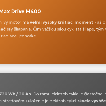
Max Drive M400
hlivý motor má
veľmi vysoký krútiaci moment
- až d
mač
sily šliapania. Čím väčšou silou cyklista šliape, t
j riadiacej jednotke.
720 Wh / 20 Ah
. Do rámu elektrobicykle je čiastočne 
 stredovému uloženie je elektrobicykel
skvele vyváž