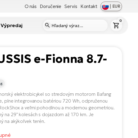
O nás
Doručenie
Servis
Kontakt
|
EUR
0
Výpredaj
SSIS e-Fionna 8.7-
ng
horský elektrobicykel so stredovým motorom Bafang
e, plne integrovanou batériou 720 Wh, odpruženou
 RockShox a veľmi pohodlnou a modernou geometriou.
ý na 29" kolesách s dojazdom až 170 km. Je
ný na akýkoľvek terén.
upné