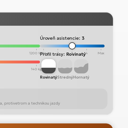
Úroveň asistencie:
3
1200 Wh
Min
2
3
4
Max
Profil trasy:
Rovinatý
140 kg
Rovinatý
Stredný
Hornatý
a, protivetrom a technikou jazdy