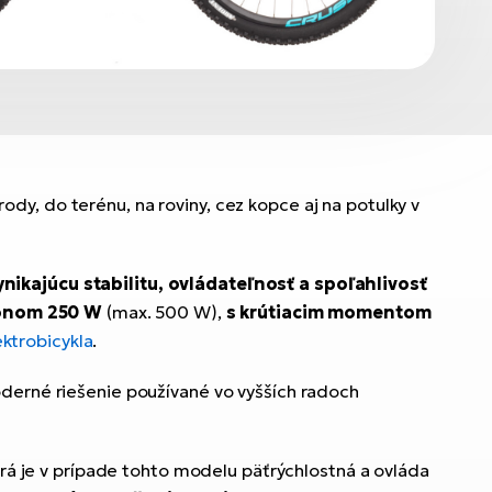
ody, do terénu, na roviny, cez kopce aj na potulky v
nikajúcu stabilitu, ovládateľnosť a spoľahlivosť
onom 250 W
(max. 500 W),
s krútiacim momentom
ektrobicykla
.
derné riešenie používané vo vyšších radoch
torá je v prípade tohto modelu päťrýchlostná a ovláda