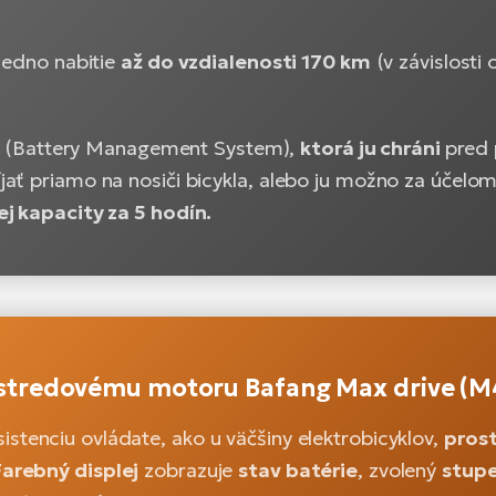
 jedno nabitie
až do vzdialenosti 170 km
(v závislosti 
(Battery Management System),
ktorá ju chráni
pred 
ať priamo na nosiči bicykla, alebo ju možno za účelom
ej kapacity za 5 hodín.
k stredovému motoru Bafang Max drive (
stenciu ovládate, ako u väčšiny elektrobicyklov,
pros
arebný displej
zobrazuje
stav batérie
, zvolený
stupe