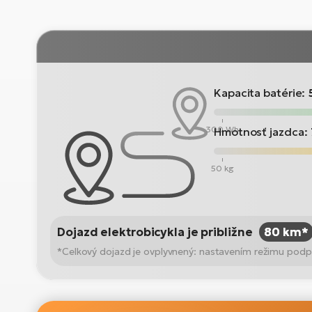
Kapacita batérie:
300 Wh
Hmotnosť jazdca:
50 kg
Dojazd elektrobicykla je približne
80 km*
*Celkový dojazd je ovplyvnený: nastavením režimu podpo