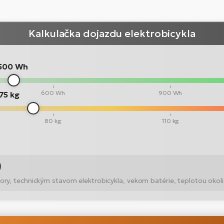
Kalkulačka dojazdu elektrobicykla
500 Wh
600 Wh
900 Wh
75 kg
80 kg
110 kg
ry, technickým stavom elektrobicykla, vekom batérie, teplotou okoli