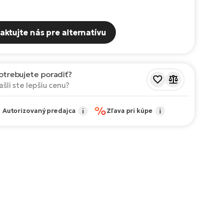
aktujte nás pre alternatívu
otrebujete poradiť?
ašli ste lepšiu cenu?
✔
%
Autorizovaný predajca
i
Zľava pri kúpe
i