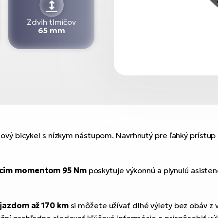
Zdvih tlmičov
65 mm
sový bicykel s nízkym nástupom. Navrhnutý pre ľahký prístup 
acim momentom 95 Nm
poskytuje výkonnú a plynulú asiste
jazdom až 170 km
si môžete užívať dlhé výlety bez obáv z 