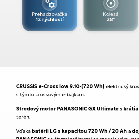
Prehadzovačka
Kolesá
12 rýchlostí
28"
CRUSSIS e-Cross low 9.10-(720 Wh)
elektrický kro
s týmto crossovým e-bajkom.
Stredový motor PANASONIC GX Ultimate
s
krúti
terén.
Vďaka
batérii LG s kapacitou 720 Wh / 20 Ah
a
do