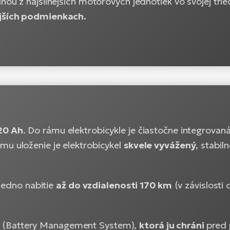
nou z najsilnejších motorových jednotiek vo svojej tri
jších podmienkach.
20 Ah
. Do rámu elektrobicykle je čiastočne integrovan
u uloženie je elektrobicykel
skvele vyvážený
, stabil
 jedno nabitie
až do vzdialenosti 170 km
(v závislosti 
(Battery Management System),
ktorá ju chráni
pred 