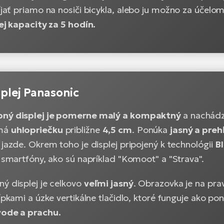
ať priamo na nosiči bicykla, alebo ju možno za účelom
ej kapacity za 5 hodín.
splej Panasonic
bný displej je pomerne malý a kompaktný
a nachádz
 má
uhlopriečku
približne
4,5 cm
. Ponúka
jasný a pre
 jazde. Okrem toho je displej pripojený k technológii
B
e smartfóny, ako sú napríklad "Komoot" a "Strava".
ý displej je celkovo
veľmi jasný
. Obrazovka je na prav
šípkami a úzke vertikálne tlačidlo, ktoré funguje ako 
vode a prachu.