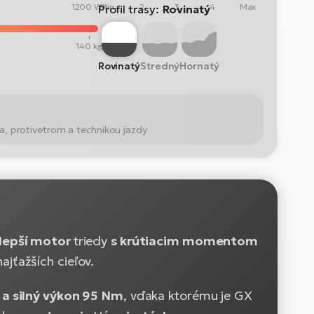
1200 Wh
Min
2
3
4
Max
Profil trasy:
Rovinatý
140 kg
Rovinatý
Stredný
Hornatý
a, protivetrom a technikou jazdy
lepší motor
triedy
s krútiacim momentom
ajťažších cieľov.
a silný výkon 95 Nm
, vďaka ktorému je GX