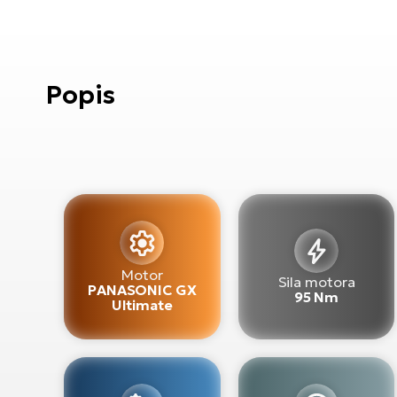
Popis
Motor
Sila motora
PANASONIC GX
95 Nm
Ultimate