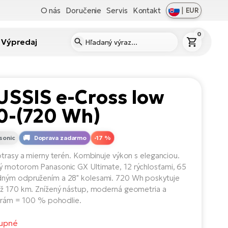
O nás
Doručenie
Servis
Kontakt
|
EUR
0
Výpredaj
USSIS e-Cross low
0-(720 Wh)
sonic
Doprava zadarmo
-17 %
otrasy a mierny terén. Kombinuje výkon s eleganciou.
 motorom Panasonic GX Ultimate, 12 rýchlosťami, 65
ným odpružením a 28" kolesami. 720 Wh poskytuje
ž 170 km. Znížený nástup, moderná geometria a
ý rám = 100 % pohodlie.
upné