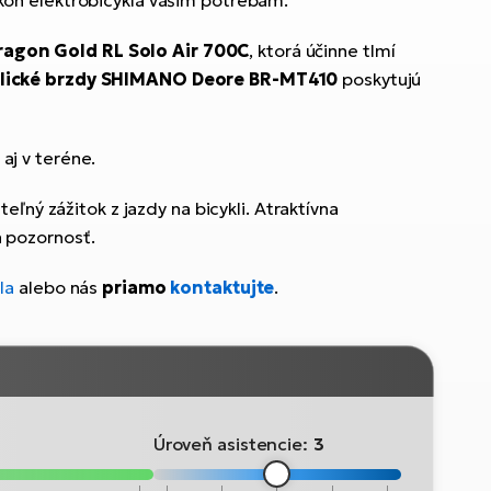
kon elektrobicykla vašim potrebám.
agon Gold RL Solo Air 700C
, ktorá účinne tlmí
lické brzdy SHIMANO Deore BR-MT410
poskytujú
 aj v teréne.
eľný zážitok z jazdy na bicykli. Atraktívna
a pozornosť.
la
alebo nás
priamo
kontaktujte
.
Úroveň asistencie:
3