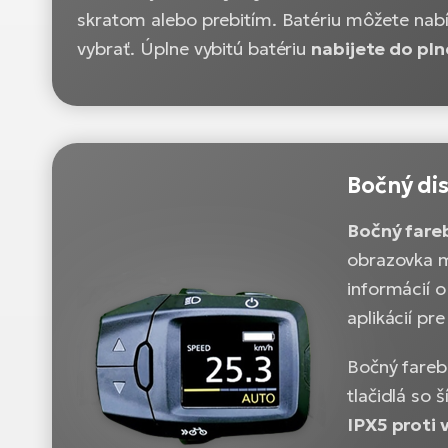
skratom alebo prebitím. Batériu môžete nabíj
vybrať. Úplne vybitú batériu
nabijete do pln
Bočný di
Bočný fare
obrazovka
informácií o
aplikácií pr
Bočný farebn
tlačidlá so 
IPX5 proti 