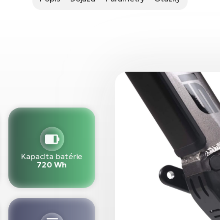
Kapacita batérie
720 Wh