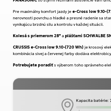
PANASONIC
so štyrmi režimami asistencie vám umož
Pre maximálny komfort jazdy je
e-Cross low 9.10-(
nerovnosti povrchu.o hladké a presné radenie sa sta
vynikajúcu brzdnú silu a kontrolu v každej situácii.
Kolesá s priemerom 28"
a
plášťami SCHWALBE 
CRUSSIS e-Cross low 9.10-(720 Wh)
je krosový elek
kombinácia sivej a červenej farby dodáva elektrobicyk
Potrebujete poradiť
s výberom toho správneho elek
Kapacita batérie: