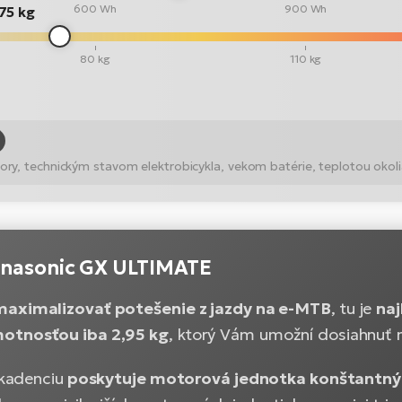
600 Wh
900 Wh
75 kg
80 kg
110 kg
ry, technickým stavom elektrobicykla, vekom batérie, teplotou okoli
nasonic GX ULTIMATE
maximalizovať potešenie z jazdy na e-MTB
, tu je
naj
otnosťou iba 2,95 kg
, ktorý Vám umožní dosiahnuť n
j kadenciu
poskytuje motorová jednotka konštantný 