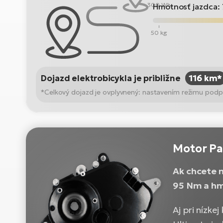
300 Wh
Hmotnosť jazdca:
50 kg
Dojazd elektrobicykla je približne
116 km*
*Celkový dojazd je ovplyvnený: nastavením režimu podpo
Motor Pa
Ak chcete 
95 Nm a hm
Aj pri nízke