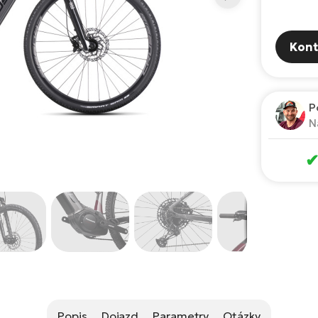
Kont
P
N
Popis
Dojazd
Parametry
Otázky