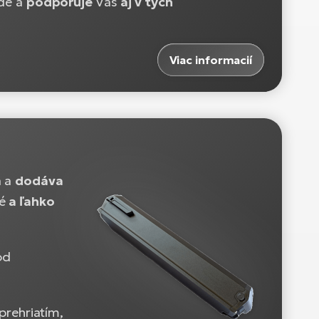
ede a
podporuje
Vás
aj v tých
Viac informacií
á a
dodáva
né
a ľahko
od
prehriatím,