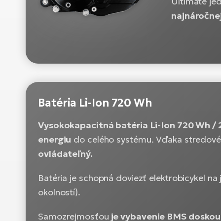
Ultimate jed
najnáročne
Batéria Li-Ion 720 Wh
Vysokokapacitná batéria Li-Ion 720 Wh / 
energiu
do celého systému. Vďaka stredovém
ovládateľný.
Batéria je schopná doviezť elektrobicykel na
okolností).
Samozrejmosťou
je vybavenie BMS doskou