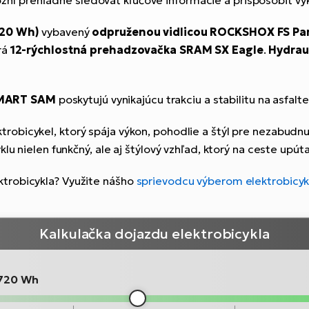
ní prehľadne sledovať kľúčové informácie a prispôsobiť vý
720 Wh)
vybavený
odpruženou vidlicou ROCKSHOX FS Par
rá
12-rýchlostná prehadzovačka SRAM SX Eagle
.
Hydrau
SMART SAM
poskytujú vynikajúcu trakciu a stabilitu na asfalte
trobicykel, ktorý spája výkon, pohodlie a štýl pre nezabudnut
lu nielen funkčný, ale aj štýlový vzhľad, ktorý na ceste upút
trobicykla? Využite nášho
sprievodcu výberom elektrobicyk
Kalkulačka dojazdu elektrobicykla
720 Wh