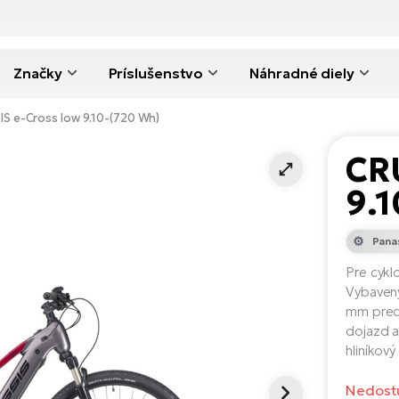
Značky
Príslušenstvo
Náhradné diely
S e-Cross low 9.10-(720 Wh)
CR
9.1
Pana
Pre cykl
Vybavený
mm pred
dojazd a
hliníkov
Nedost