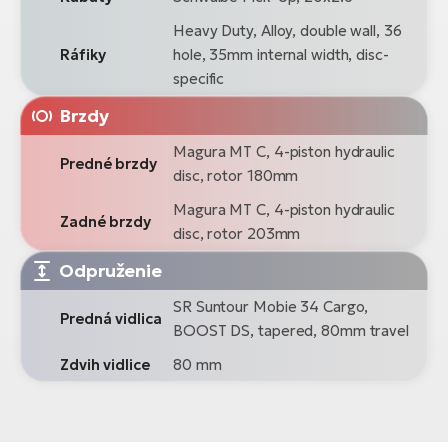
Heavy Duty, Alloy, double wall, 36
Ráfiky
hole, 35mm internal width, disc-
specific
Brzdy
Magura MT C, 4-piston hydraulic
Predné brzdy
disc, rotor 180mm
Magura MT C, 4-piston hydraulic
Zadné brzdy
disc, rotor 203mm
Odpruženie
SR Suntour Mobie 34 Cargo,
Predná vidlica
BOOST DS, tapered, 80mm travel
Zdvih vidlice
80 mm