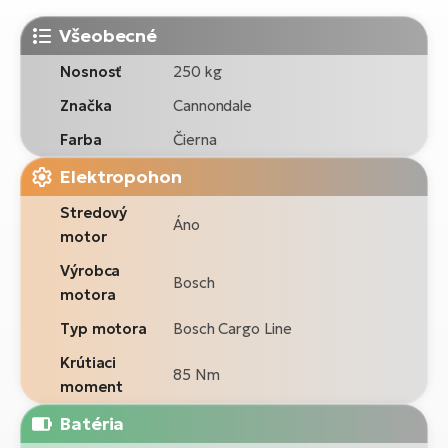
Všeobecné
Nosnosť
250 kg
Značka
Cannondale
Farba
Čierna
Elektropohon
Stredový
Áno
motor
Výrobca
Bosch
motora
Typ motora
Bosch Cargo Line
Krútiaci
85 Nm
moment
Batéria