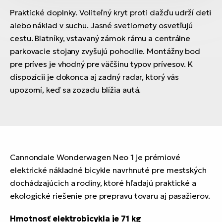
Praktické doplnky. Voliteľný kryt proti dažďu udrží deti
alebo náklad v suchu. Jasné svetlomety osvetľujú
cestu. Blatníky, vstavaný zámok rámu a centrálne
parkovacie stojany zvyšujú pohodlie. Montážny bod
pre príves je vhodný pre väčšinu typov prívesov. K
dispozícii je dokonca aj zadný radar, ktorý vás
upozorní, keď sa zozadu blížia autá.
Cannondale Wonderwagen Neo 1 je prémiové
elektrické nákladné bicykle navrhnuté pre mestských
dochádzajúcich a rodiny, ktoré hľadajú praktické a
ekologické riešenie pre prepravu tovaru aj pasažierov.
Hmotnosť elektrobicykla je 71 kg