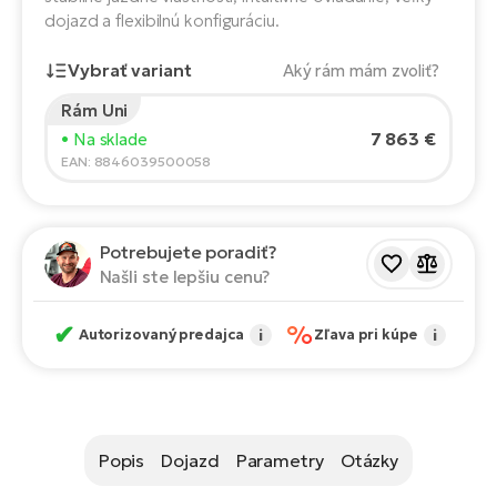
Fi
dojazd a flexibilnú konfiguráciu.
El
Za
Ke
Vybrať variant
Aký rám mám zvoliť?
el
El
Rám Uni
Výška jazdca:
165
cm
TE
Co
7 863 €
• Na sklade
Pr
150
210
EAN: 8846039500058
El
Na
Te
Odporúčaná veľkosť
*
:
17 - 18" (M)
ká
Potrebujete poradiť?
*Tieto hodnoty sú len orientačné.
El
Našli ste lepšiu cenu?
Ok
S
R2
El
✔
%
Autorizovaný predajca
i
Zľava pri kúpe
i
Pe
Ri
Ru
El
Sa
St
Popis
Dojazd
Parametry
Otázky
El