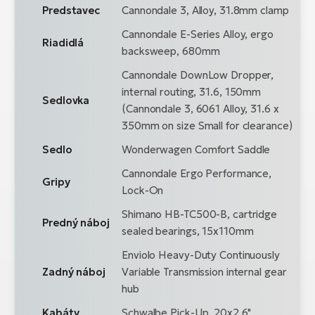
Predstavec
Cannondale 3, Alloy, 31.8mm clamp
Cannondale E-Series Alloy, ergo
Riadidlá
backsweep, 680mm
Cannondale DownLow Dropper,
internal routing, 31.6, 150mm
Sedlovka
(Cannondale 3, 6061 Alloy, 31.6 x
350mm on size Small for clearance)
Sedlo
Wonderwagen Comfort Saddle
Cannondale Ergo Performance,
Gripy
Lock-On
Shimano HB-TC500-B, cartridge
Predný náboj
sealed bearings, 15x110mm
Enviolo Heavy-Duty Continuously
Zadný náboj
Variable Transmission internal gear
hub
Kabáty
Schwalbe Pick-Up, 20x2.6"