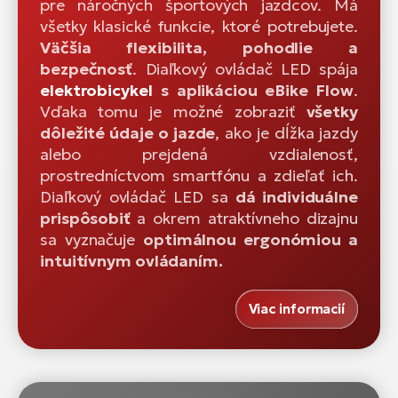
pre náročných športových jazdcov. Má
všetky klasické funkcie, ktoré potrebujete.
Väčšia flexibilita, pohodlie a
bezpečnosť
. Diaľkový ovládač LED spája
elektrobicykel
s aplikáciou eBike Flow
.
Vďaka tomu je možné zobraziť
všetky
dôležité údaje o jazde
, ako je dĺžka jazdy
alebo prejdená vzdialenosť,
prostredníctvom smartfónu a zdieľať ich.
Diaľkový ovládač LED sa
dá individuálne
prispôsobiť
a okrem atraktívneho dizajnu
sa vyznačuje
optimálnou ergonómiou a
intuitívnym ovládaním.
Viac informacií