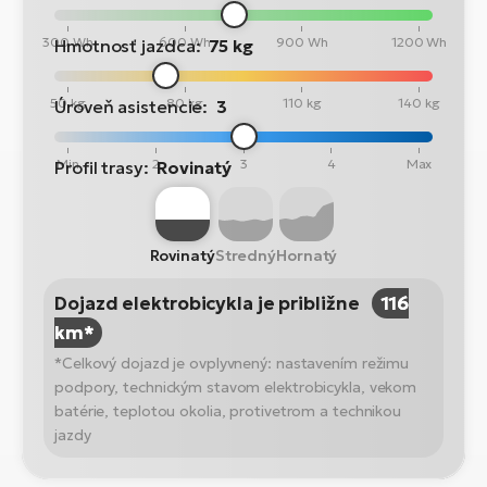
300 Wh
600 Wh
900 Wh
1200 Wh
Hmotnosť jazdca:
75 kg
50 kg
80 kg
110 kg
140 kg
Úroveň asistencie:
3
Min
2
3
4
Max
Profil trasy:
Rovinatý
Rovinatý
Stredný
Hornatý
Dojazd elektrobicykla je približne
116
km*
*Celkový dojazd je ovplyvnený: nastavením režimu
podpory, technickým stavom elektrobicykla, vekom
batérie, teplotou okolia, protivetrom a technikou
jazdy