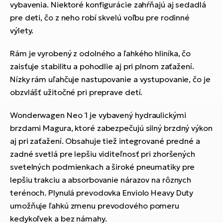
vybavenia. Niektoré konfigurácie zahŕňajú aj sedadlá
pre deti, čo z neho robí skvelú voľbu pre rodinné
výlety.
Rám je vyrobený z odolného a ľahkého hliníka, čo
zaisťuje stabilitu a pohodlie aj pri plnom zaťažení.
Nízky rám uľahčuje nastupovanie a vystupovanie, čo je
obzvlášť užitočné pri preprave detí.
Wonderwagen Neo 1 je vybavený hydraulickými
brzdami Magura, ktoré zabezpečujú silný brzdný výkon
aj pri zaťažení. Obsahuje tiež integrované predné a
zadné svetlá pre lepšiu viditeľnosť pri zhoršených
svetelných podmienkach a široké pneumatiky pre
lepšiu trakciu a absorbovanie nárazov na rôznych
terénoch. Plynulá prevodovka Enviolo Heavy Duty
umožňuje ľahkú zmenu prevodového pomeru
kedykoľvek a bez námahy.