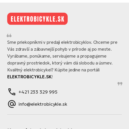
Sme priekopníkmi v predaji elektrobicyklov. Chceme pre
Vás zdravší a zábavnejší pohyb v prírode aj po meste.
Vyrábame, ponúkame, servisujeme a propagujeme
dopravný prostriedok, ktorý vám dá slobodu a úsmev.
Kvalitný elektrobicykel? Kúpite jedine na portáli
ELEKTROBICYKLE.SK
!
+421 233 329 995
info@elektrobicykle.sk