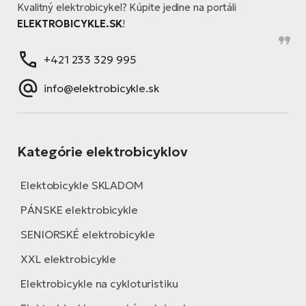
T
Ra
Kvalitný elektrobicykel? Kúpite jedine na portáli
no
ELEKTROBICYKLE.SK
!
bi
El
St
+421 233 329 995
Se
El
info@elektrobicykle.sk
GP
A
lo
El
BH
Kategórie elektrobicyklov
El
Elektobicykle SKLADOM
Mo
PÁNSKE elektrobicykle
El
SENIORSKÉ elektrobicykle
W
XXL elektrobicykle
Elektrobicykle na cykloturistiku