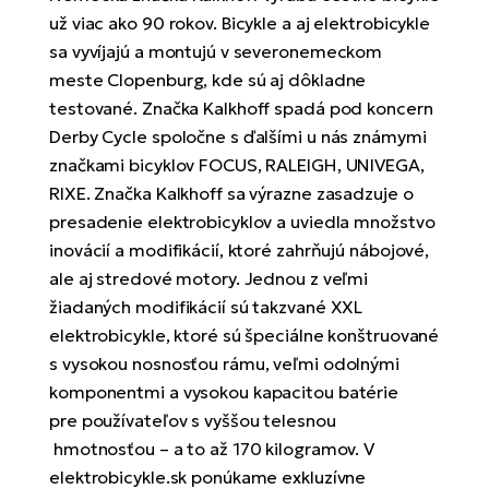
Di
SU
ko
už viac ako 90 rokov. Bicykle a aj elektrobicykle
Ap
a
el
Se
sa vyvíjajú a montujú v severonemeckom
ov
Se
El
meste Clopenburg, kde sú aj dôkladne
Dá
Ro
Ko
Tu
testované. Značka Kalkhoff spadá pod koncern
el
Hu
el
Derby Cycle spoločne s ďalšími u nás známymi
le
El
Gr
značkami bicyklov FOCUS, RALEIGH, UNIVEGA,
ná
4E
Mo
el
RIXE. Značka Kalkhoff sa výrazne zasadzuje o
Pr
El
presadenie elektrobicyklov a uviedla množstvo
Re
Ná
Gi
inovácií a modifikácií, ktoré zahrňujú nábojové,
st
Ca
Gr
ba
ale aj stredové motory. Jednou z veľmi
el
El
žiadaných modifikácií sú takzvané XXL
Ná
Bu
Ná
elektrobicykle, ktoré sú špeciálne konštruované
a
di
s vysokou nosnosťou rámu, veľmi odolnými
úd
El
AV
komponentmi a vysokou kapacitou batérie
bi
Ca
pre používateľov s vyššou telesnou
Ma
El
hmotnosťou – a to až 170 kilogramov. V
sy
Te
elektrobicykle.sk ponúkame exkluzívne