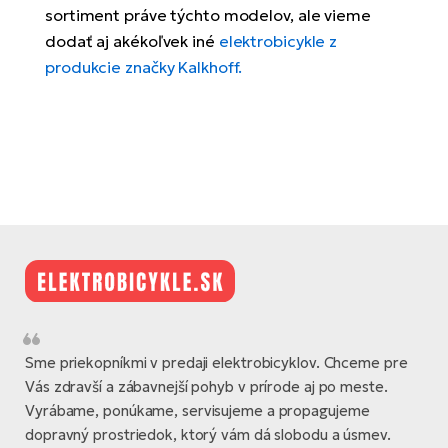
Fi
sortiment práve týchto modelov, ale vieme
El
dodať aj akékoľvek iné
elektrobicykle z
Za
Ke
produkcie značky Kalkhoff.
el
El
TE
Co
Pr
El
Na
Te
ká
El
Ok
S
R2
El
Pe
Ri
Sme priekopníkmi v predaji elektrobicyklov. Chceme pre
Ru
El
Vás zdravší a zábavnejší pohyb v prírode aj po meste.
Sa
St
Vyrábame, ponúkame, servisujeme a propagujeme
El
dopravný prostriedok, ktorý vám dá slobodu a úsmev.