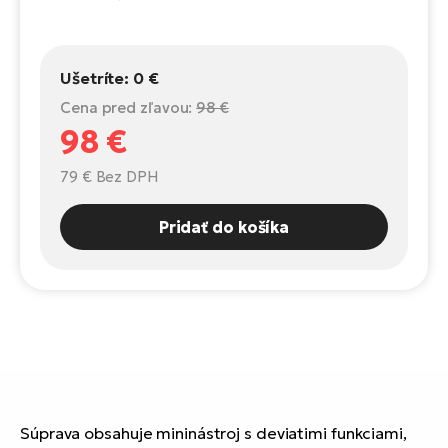
Fi
El
Za
Ke
el
Ušetríte:
0 €
El
Cena pred zľavou:
98 €
TE
Co
98 €
Pr
El
79 €
Bez DPH
Na
Te
ká
Pridať do košíka
El
Ok
S
R2
El
Pe
Ri
Ru
El
Sa
St
Súprava obsahuje mininástroj s deviatimi funkciami,
El