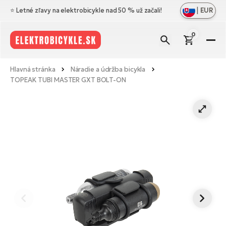
|
EUR
⭐️ Letné zľavy na elektrobicykle nad 50 % už začali!
0
El
Zo
Zn
Hlavná stránka
Náradie a údržba bicykla
vš
TOPEAK TUBI MASTER GXT BOLT-ON
Zo
Pr
Ce
vš
Zo
N
Ho
El
vš
di
el
Cr
Os
Zo
Vý
Me
El
vš
Bl
A
Ce
Ba
O
el
No
El
ná
Le
Na
Sk
Ta
a
El
Do