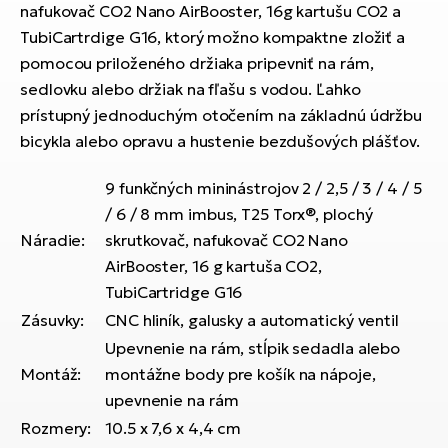
T
Ra
nafukovač CO2 Nano AirBooster, 16g kartušu CO2 a
no
TubiCartrdige G16, ktorý možno kompaktne zložiť a
bi
El
pomocou priloženého držiaka pripevniť na rám,
St
sedlovku alebo držiak na fľašu s vodou. Ľahko
Se
prístupný jednoduchým otočením na základnú údržbu
El
GP
bicykla alebo opravu a hustenie bezdušových plášťov.
A
lo
9 funkčných mininástrojov 2 / 2,5 / 3 / 4 / 5
El
BH
/ 6 / 8 mm imbus, T25 Torx®, plochý
Náradie:
skrutkovač, nafukovač CO2 Nano
El
AirBooster, 16 g kartuša CO2,
Mo
TubiCartridge G16
Zásuvky:
CNC hliník, galusky a automatický ventil
El
Upevnenie na rám, stĺpik sedadla alebo
W
Montáž:
montážne body pre košík na nápoje,
upevnenie na rám
Rozmery:
10.5 x 7,6 x 4,4 cm