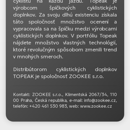
cyklistu na každú jazdu. Topeak je
výrobcom špičkových cyklistických
doplnkov. Za svoju dlhú existenciu získala
táto spoločnosť množstvo ocenení a
vypracovala sa na špičku medzi výrobcami
cyklistických doplnkov. V portfóliu Topeak
nájdete množstvo vlastných technológií,
ktoré revolučným spôsobom zmenili trend
v mnohých smeroch.
Distribútorom cyklistických doplnkov
TOPEAK je spoločnosť ZOOKEE s.r.o.
Kontakt: ZOOKEE s.r.o.,
Klimentská 2067/34, 110
00 Praha, Česká republika, e-mail: info@zookee.cz,
telefón: +420 461 530 983, web: www.zookee.cz