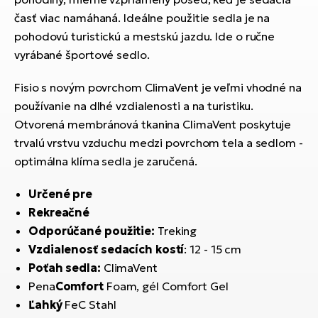
T
Ra
časť viac namáhaná. Ideálne použitie sedla je na
no
pohodovú turistickú a mestskú jazdu. Ide o ručne
bi
El
vyrábané športové sedlo.
St
Se
El
Fisio s novým povrchom ClimaVent je veľmi vhodné na
GP
A
používanie na dlhé vzdialenosti a na turistiku.
lo
Otvorená membránová tkanina ClimaVent poskytuje
El
trvalú vrstvu vzduchu medzi povrchom tela a sedlom -
BH
optimálna klíma sedla je zaručená.
El
Určené pre
Mo
Rekreačné
Odporúčané použitie:
Treking
El
W
Vzdialenosť sedacích kostí
: 12 - 15 cm
Poťah sedla:
ClimaVent
Pena
Comfort
Foam, gél Comfort Gel
Ľahký
FeC Stahl