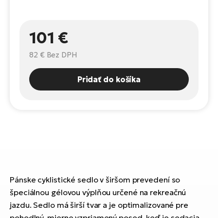
Fi
El
Za
Ke
101 €
el
El
82 €
Bez DPH
TE
Co
Pr
El
Pridať do košíka
Na
Te
ká
El
Ok
S
R2
El
Pe
Ri
Ru
El
Pánske cyklistické sedlo v širšom prevedení so
Sa
špeciálnou gélovou výplňou určené na rekreačnú
St
jazdu. Sedlo má širší tvar a je optimalizované pre
El
pohodlný, mierne vzpriamený posed, keď je sedacia