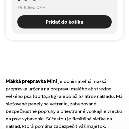
Fi
El
79 €
Bez DPH
Za
Ke
el
Pridať do košíka
El
TE
Co
Pr
El
Na
Te
ká
El
Ok
S
R2
Mäkká prepravka Mini
je odnímateľná mäkká
El
prepravka určená na prepravu malého až stredne
Pe
Ri
veľkého psa (do 13,5 kg) alebo až 37 litrov nákladu. Má
sieťované panely na vetranie, zabudované
Ru
El
bezpečnostné popruhy a priestranné vonkajšie vrecko
Sa
St
na psie vybavenie. Súčasťou je flexibilná sieťka na
El
náklad, ktorá pomáha zabezpečiť váš majetok.