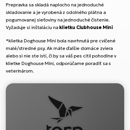
T
Ra
Prepravka sa skladá naplocho na jednoduché
no
skladovanie a je vyrobená z odolného plátna a
bi
El
pogumovanej sieťoviny na jednoduché čistenie.
St
Vyžaduje si inštaláciu na
klietku Clubhouse Mini
Se
El
*klietka Doghouse Mini bola navrhnutá pre cvičené
GP
A
lo
malé/stredné psy. Ak máte ďalšie domáce zviera
El
alebo si nie ste istí, či by sa váš pes cítil pohodlne v
BH
klietke Doghouse Mini, odporúčame poradiť sa s
veterinárom.
El
Mo
El
W