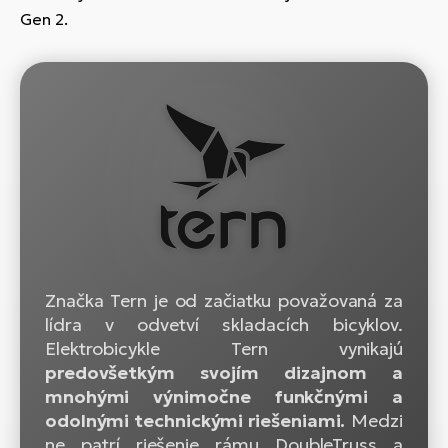
Gen 2.
Značka Tern je od začiatku považovaná za
lídra v odvetví skladacích bicyklov.
Elektrobicykle Tern vynikajú
predovšetkým svojím dizajnom a
mnohými výnimočne funkčnými a
odolnými technickými riešeniami.
Medzi
ne patrí riešenie rámu DoubleTruss a