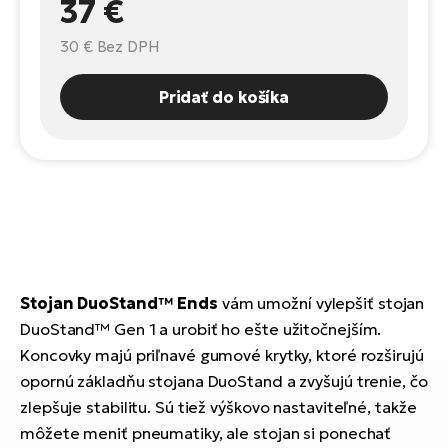
37 €
Fi
El
30 €
Bez DPH
Za
Ke
el
El
Pridať do košíka
TE
Co
Pr
El
Na
Te
ká
El
Ok
S
R2
El
Stojan DuoStand™ Ends
vám umožní vylepšiť stojan
Pe
Ri
DuoStand™ Gen 1 a urobiť ho ešte užitočnejším.
Koncovky majú priľnavé gumové krytky, ktoré rozširujú
Ru
El
opornú základňu stojana DuoStand a zvyšujú trenie, čo
Sa
zlepšuje stabilitu. Sú tiež výškovo nastaviteľné, takže
St
môžete meniť pneumatiky, ale stojan si ponechať
El