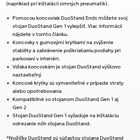
T
Ra
(napríklad pri inštalácii zimných pneumatík).
no
bi
El
Pomocou koncoviek DuoStand Ends môžete svoj
St
stojan DuoStand Gen 1 vylepšiť. Viac informácií
Se
nájdete v tomto článku.
El
Koncovky s gumovými krytkami na zvýšenie
GP
A
stability a zabránenie poškriabaniu podlahy pri
lo
parkovaní v interiéri.
El
Vďaka koncovkám je stojan DuoStand výškovo
BH
nastaviteľný
El
Koncové krytky sú vymeniteľné v prípade straty
Mo
alebo opotrebovania
Kompatibilné so stojanom DuoStand Gen 1 aj
El
Gen 2
W
Stojan DuoStand Gen 1 vyžaduje na inštaláciu
odrezanie nôh stojana DuoStand.
*Nožičky DuoStand sú súčasťou stojana DuoStand