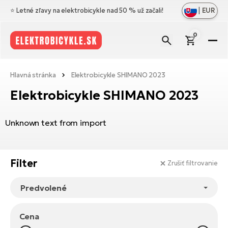
|
EUR
⭐️ Letné zľavy na elektrobicykle nad 50 % už začali!
0
El
Zo
Zn
Hlavná stránka
Elektrobicykle SHIMANO 2023
vš
Zo
Pr
Elektrobicykle SHIMANO 2023
Ce
vš
Zo
N
Ho
Unknown text from import
El
vš
di
el
Cr
Os
Zo
Vý
Me
El
Filter
vš
Zrušiť filtrovanie
Bl
A
Ce
Ba
O
el
No
El
ná
Le
Na
Sk
Ta
Cena
a
El
Do