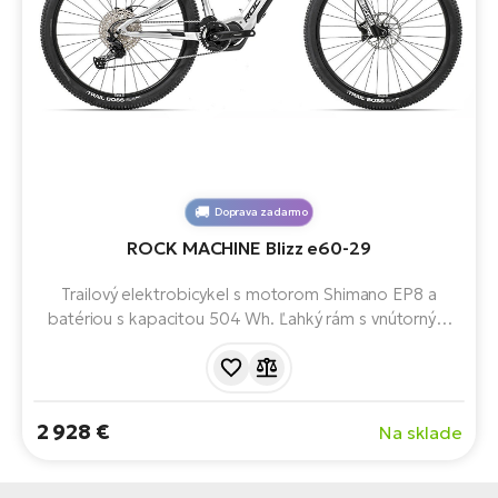
Doprava zadarmo
ROCK MACHINE Blizz e60-29
Trailový elektrobicykel s motorom Shimano EP8 a
batériou s kapacitou 504 Wh. Ľahký rám s vnútorným
vedením je vyladený na čo najlepšie ovládanie na
technických trailoch, ale môžete sa s ním vydať aj na
dlhšie horské jazdy, strmé stúpania a rýchle XC úseky.
PREDOBJEDNÁVKA! Využite bonus za nákup v hodnote
2 928 €
Na sklade
5 % z ceny elektrobicykla.