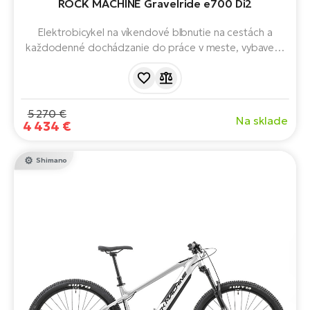
ROCK MACHINE Gravelride e700 Di2
Elektrobicykel na víkendové blbnutie na cestách a
každodenné dochádzanie do práce v meste, vybavený
skvelým motorom Shimano a batériou s kapacitou 504
Wh.
5 270 €
Na sklade
4 434 €
Shimano