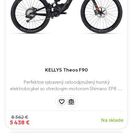
KELLYS Theos F90
Perfektne vybavený celoodpružený horský
elektrobicykel so stredovým motorom Shimano EP8 85
Nm a batériou 820 Wh. Mullet - kombinácia 29" a 27,5"
kolies. S dojazdom až 200 km. Pripravený do skutočnej
divočiny.
8 362 €
Na sklade
5 438 €