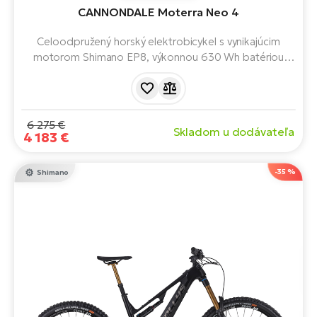
T
Ra
CANNONDALE Moterra Neo 4
no
bi
El
Celoodpružený horský elektrobicykel s vynikajúcim
St
motorom Shimano EP8, výkonnou 630 Wh batériou
Se
Shimano, hydraulickými brzdami TRP Slate G4 a 12-
El
rýchlostnou prehadzovačkou SRAM SX EAGLE.
GP
A
lo
6 275 €
Skladom u dodávateľa
El
4 183 €
BH
-35 %
Shimano
El
Mo
El
W