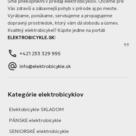
Sme priekopníkmi v predaji elektrobicyklov. Chceme pre
Vás zdravší a zábavnejší pohyb v prírode aj po meste.
Vyrábame, ponúkame, servisujeme a propagujeme
dopravný prostriedok, ktorý vám dá slobodu a úsmev.
Kvalitný elektrobicykel? Kúpite jedine na portáli
ELEKTROBICYKLE.SK
!
+421 233 329 995
info@elektrobicykle.sk
Kategórie elektrobicyklov
Elektobicykle SKLADOM
PÁNSKE elektrobicykle
SENIORSKÉ elektrobicykle