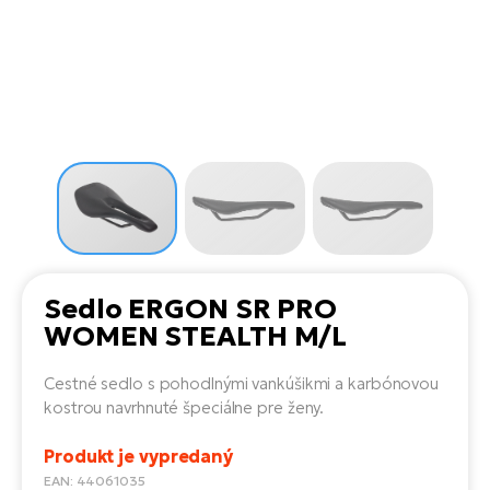
Di
SU
ko
Ap
a
el
Se
ov
Se
El
Dá
Ro
Ko
Tu
el
Hu
el
le
El
Gr
ná
4E
Mo
el
Pr
El
Re
Ná
Gi
st
Ca
Gr
ba
el
El
Sedlo ERGON SR PRO
Ná
Bu
Ná
WOMEN STEALTH M/L
a
di
úd
El
AV
Cestné sedlo s pohodlnými vankúšikmi a karbónovou
bi
Ca
kostrou navrhnuté špeciálne pre ženy.
Ma
El
Produkt je vypredaný
sy
Te
EAN: 44061035