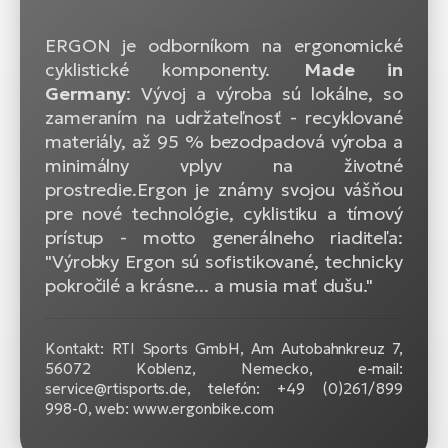
ERGON je odborníkom na ergonomické
cyklistické komponenty.
Made in
Germany
: Vývoj a výroba sú lokálne, so
zameraním na udržateľnosť - recyklované
materiály, až 95 % bezodpadová výroba a
minimálny vplyv na životné
prostredie.Ergon je známy svojou vášňou
pre nové technológie, cyklistiku a tímový
prístup - motto generálneho riaditeľa:
"Výrobky Ergon sú sofistikované, technicky
pokročilé a krásne... a musia mať dušu."
Kontakt: RTI Sports GmbH, Am Autobahnkreuz 7,
56072 Koblenz, Nemecko, e-mail:
service@rtisports.de, telefón: +49 (0)261 / 899
998‍-‍0, web: www.ergonbike.com