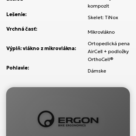
kompozit
Lešenie:
Skelet: TiNox
Vrchná časť:
Mikrovlákno
Ortopedická pena
Výplň: vlákno z mikrovlákna:
AirCell + podložky
OrthoCell®
Pohlavie:
Dámske