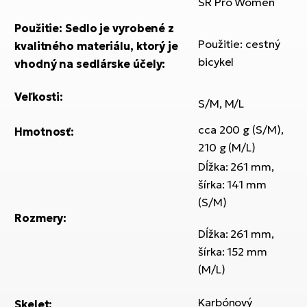
SR Pro Women
T
Ra
no
Použitie: Sedlo je vyrobené z
bi
El
Použitie: cestný
kvalitného materiálu, ktorý je
St
bicykel
vhodný na sedlárske účely:
Se
El
GP
Veľkosti:
A
S/M, M/L
lo
cca 200 g (S/M),
El
Hmotnosť:
BH
210 g (M/L)
Dĺžka: 261 mm,
El
šírka: 141 mm
Mo
(S/M)
Rozmery:
El
Dĺžka: 261 mm,
W
šírka: 152 mm
(M/L)
Karbónový
Skelet: