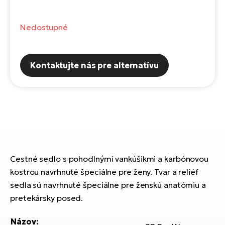
Fi
El
Za
Ke
Nedostupné
el
El
TE
Co
Kontaktujte nás pre alternatívu
Pr
El
Na
Te
ká
El
Ok
S
R2
El
Cestné sedlo s pohodlnými vankúšikmi a karbónovou
Pe
Ri
kostrou navrhnuté špeciálne pre ženy. Tvar a reliéf
Ru
El
sedla sú navrhnuté špeciálne pre ženskú anatómiu a
Sa
pretekársky posed.
St
El
Názov: