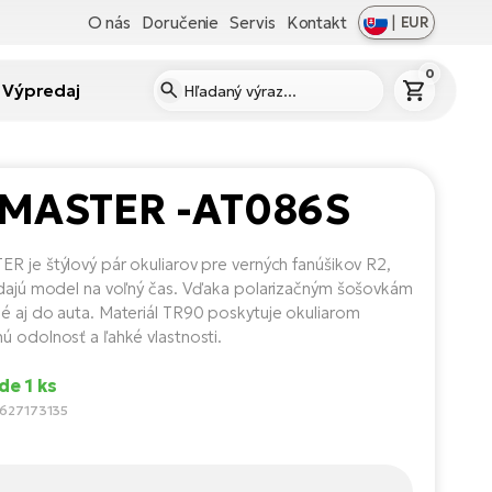
O nás
Doručenie
Servis
Kontakt
|
EUR
0
Výpredaj
 MASTER -AT086S
R je štýlový pár okuliarov pre verných fanúšikov R2,
adajú model na voľný čas. Vďaka polarizačným šošovkám
é aj do auta. Materiál TR90 poskytuje okuliarom
ú odolnosť a ľahké vlastnosti.
de 1 ks
5627173135