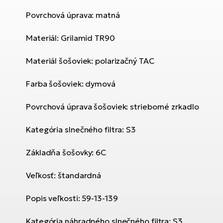
Povrchová úprava: matná
Materiál: Grilamid TR90
Materiál šošoviek: polarizačný TAC
Farba šošoviek: dymová
Povrchová úprava šošoviek: strieborné zrkadlo
Kategória slnečného filtra: S3
Základňa šošovky: 6C
Veľkosť: štandardná
Popis veľkosti: 59-13-139
Kategória náhradného slnečného filtra: S3