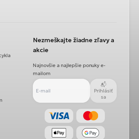
Nezmeškajte žiadne zľavy a
akcie
cykla
Najnovšie a najlepšie ponuky e-
mailom
Prihlásiť
sa
ám