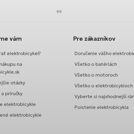
íme vám
Pre zákazníkov
ať elektrobicykel?
Doručenie vášho elektrobi
nákupu na
Všetko o batériách
icykle.sk
Všetko o motoroch
ejšie otázky
Všetko o elektrobicykloch
a príručky
Vyberte si najvhodnejší r
e elektrobicykle
Poistenie elektrobicykla
né elektrobicykle