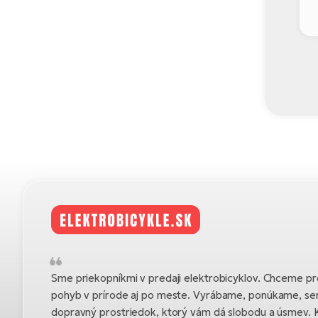
Sme priekopníkmi v predaji elektrobicyklov. Chceme pre
pohyb v prírode aj po meste. Vyrábame, ponúkame, se
dopravný prostriedok, ktorý vám dá slobodu a úsmev. K