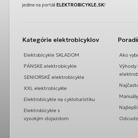
jedine na portáli
ELEKTROBICYKLE.SK
!
Kategórie elektrobicyklov
Porad
Elektobicykle SKLADOM
Ako vybr
PÁNSKE elektrobicykle
Výhody 
elektrob
SENIORSKÉ elektrobicykle
Najčast
XXL elektrobicykle
Manuály 
Elektrobicykle na cykloturistiku
Najlepši
Elektrobicykle s
vysokým dojazdom
Odcudze