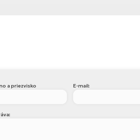
o a priezvisko
E-mail:
áva: