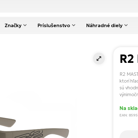
Značky
Príslušenstvo
Náhradné diely
R2
R2 MASTE
ktorí hľ
sú vhodn
výnimočn
Na skla
EAN: 859