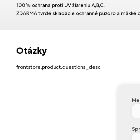
100% ochrana proti UV žiareniu A,B,C.
ZDARMA tvrdé skladacie ochranné puzdro a mäkké och
Otázky
frontstore.product.questions_desc
Men
Spr