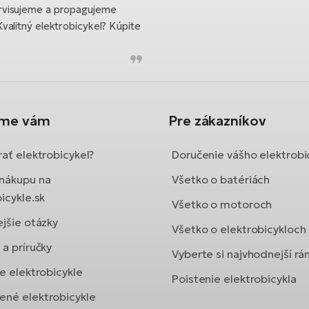
rvisujeme a propagujeme
valitný elektrobicykel? Kúpite
íme vám
Pre zákazníkov
ať elektrobicykel?
Doručenie vášho elektrobi
nákupu na
Všetko o batériách
icykle.sk
Všetko o motoroch
ejšie otázky
Všetko o elektrobicykloch
a príručky
Vyberte si najvhodnejší r
e elektrobicykle
Poistenie elektrobicykla
né elektrobicykle