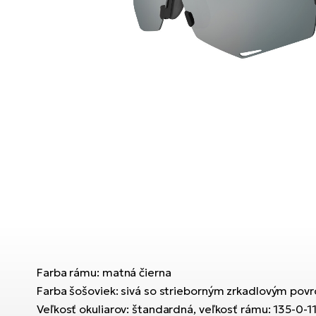
Farba rámu: matná čierna
Farba šošoviek: sivá so strieborným zrkadlovým pov
Veľkosť okuliarov: štandardná, veľkosť rámu: 135-0-1