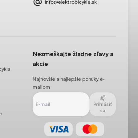
info@elektrobicykle.sk
Nezmeškajte žiadne zľavy a
akcie
cykla
Najnovšie a najlepšie ponuky e-
mailom
Prihlásiť
sa
ám