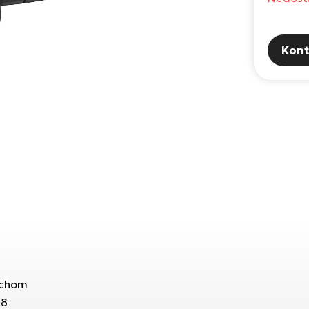
Kont
rchom
18