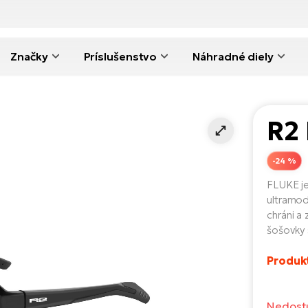
Značky
Príslušenstvo
Náhradné diely
R2
-24 %
FLUKE je
ultramod
chráni a
šošovky 
Produk
Nedost