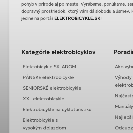
pohyb v prírode aj po meste. Vyrábame, ponúkame, se
dopravný prostriedok, ktorý vám dá slobodu a úsmev. K
jedine na portáli
ELEKTROBICYKLE.SK
!
Kategórie elektrobicyklov
Porad
Elektobicykle SKLADOM
Ako vybr
PÁNSKE elektrobicykle
Výhody 
elektrob
SENIORSKÉ elektrobicykle
Najčast
XXL elektrobicykle
Manuály 
Elektrobicykle na cykloturistiku
Najlepši
Elektrobicykle s
vysokým dojazdom
Odcudze