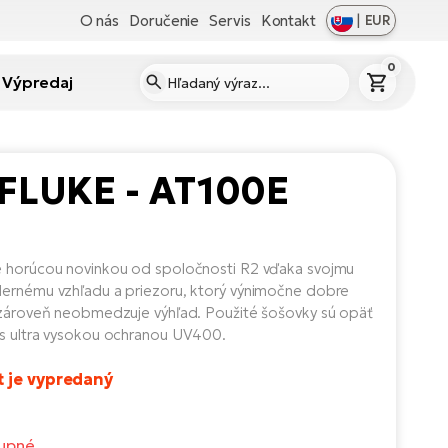
O nás
Doručenie
Servis
Kontakt
|
EUR
0
Výpredaj
 FLUKE - AT100E
 horúcou novinkou od spoločnosti R2 vďaka svojmu
ernému vzhľadu a priezoru, ktorý výnimočne dobre
 zároveň neobmedzuje výhľad. Použité šošovky sú opäť
s ultra vysokou ochranou UV400.
t je vypredaný
upné