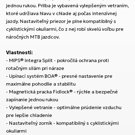
T
Ra
jednou rukou. Prilba je vybavená vylepšeným vetraním,
no
ktoré udržiava hlavu v chlade aj počas intenzívnej
bi
El
jazdy. Nastaviteľný priezor je plne kompatibilný s
St
cyklistickými okuliarmi, čo z nej robí skvelú voľbu pre
Se
El
náročných MTB jazdcov.
GP
A
lo
Vlastnosti:
El
- MIPS® Integra Split - pokročilá ochrana proti
BH
rotačným silám pri náraze
- Upínací systém BOA® - presné nastavenie pre
El
maximálne pohodlie a stabilitu
Mo
- Magnetická pracka Fidlock® - rýchle a bezpečné
El
zapínanie jednou rukou
W
- Vylepšené vetranie - optimálne prúdenie vzduchu
pre lepšie chladenie
- Nastaviteľný zorník - kompatibilný s cyklistickými
okuliarmi