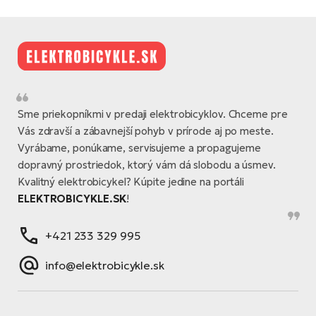
Sme priekopníkmi v predaji elektrobicyklov. Chceme pre
Vás zdravší a zábavnejší pohyb v prírode aj po meste.
Vyrábame, ponúkame, servisujeme a propagujeme
dopravný prostriedok, ktorý vám dá slobodu a úsmev.
Kvalitný elektrobicykel? Kúpite jedine na portáli
ELEKTROBICYKLE.SK
!
+421 233 329 995
info@elektrobicykle.sk