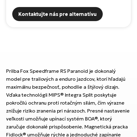
Fi
El
Kontaktujte nás pre alternatívu
Za
Ke
el
El
TE
Co
Pr
El
Na
Te
ká
El
Prilba Fox Speedframe RS Paranoid je dokonalý
Ok
S
model pre trailových a enduro jazdcov, ktorí hľadajú
R2
maximálnu bezpečnosť, pohodlie a štýlový dizajn.
El
Vďaka technológii MIPS® Integra Split poskytuje
Pe
Ri
pokročilú ochranu proti rotačným silám, čím výrazne
znižuje riziko zranenia pri nárazoch. Presné nastavenie
Ru
El
veľkosti umožňuje upínací systém BOA®, ktorý
Sa
St
zaručuje dokonalé prispôsobenie. Magnetická pracka
El
Fidlock® umožňuje rýchle a jednoduché zapínanie