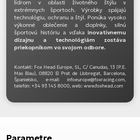
lídrom v oblasti životného štýlu v
extrémnych športoch. Výrobky spájajú
technológiu, ochranu a štýl. Ponúka vysoko
výkonné oblečenie a doplnky, silnú
športovú históriu a vďaka
inovatívnemu
dizajnu a technológiám zostáva
priekopníkom vo svojom odbore.
Kontakt: Fox Head Europe, SL, C/ Canudas, 13 (P.E.
Mas Blau), 08820 El Prat de Llobregat, Barcelona,
Španielsko, e-mail: infoeurope@foxracing.com,
telefón: +34 93 145 8000, web: www.foxhead.com
Parametre