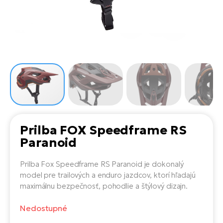
Di
SU
ko
Ap
a
el
Se
ov
Se
El
Dá
Ro
Ko
Tu
el
Hu
el
le
El
Gr
ná
4E
Mo
el
Pr
El
Re
Ná
Gi
st
Ca
Gr
ba
Prilba FOX Speedframe RS
el
El
Paranoid
Ná
Bu
Ná
a
di
Prilba Fox Speedframe RS Paranoid je dokonalý
úd
El
AV
model pre trailových a enduro jazdcov, ktorí hľadajú
bi
Ca
maximálnu bezpečnosť, pohodlie a štýlový dizajn.
Ma
El
Nedostupné
sy
Te