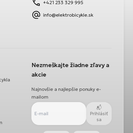
+421 233 329 995
info@elektrobicykle.sk
Nezmeškajte žiadne zľavy a
akcie
cykla
Najnovšie a najlepšie ponuky e-
mailom
Prihlásiť
sa
ám