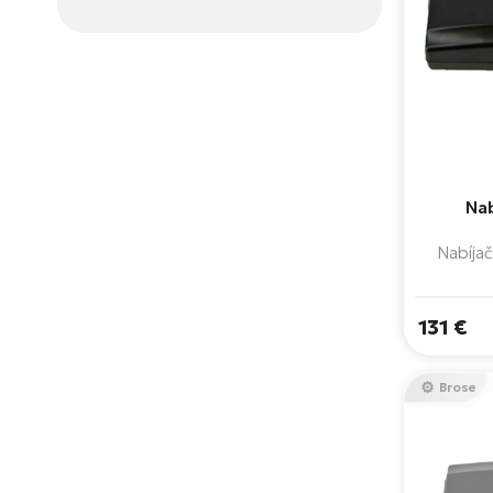
Na
Nabíjač
131 €
Brose