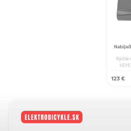
Nabíja
Rýchla 
4EVER
123 €