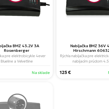
bíjačka BMZ 43.2V 3A
Nabíjačka BMZ 36V 
Rosenberger
Hirschmann 6063
ka pre elektrobicykle 4ever
Rýchla nabíjačka pre elektrick
Blueline a Velvetline
nabíjacím prúdom 4.5
125 €
Na sklade