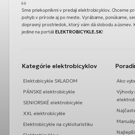
Sme priekopníkmi v predaji elektrobicyklov. Chceme pre
pohyb v prírode aj po meste. Vyrábame, ponúkame, se
dopravný prostriedok, ktorý vám dá slobodu a úsmev. K
jedine na portáli
ELEKTROBICYKLE.SK
!
Kategórie elektrobicyklov
Porad
Elektobicykle SKLADOM
Ako vybr
PÁNSKE elektrobicykle
Výhody 
elektrob
SENIORSKÉ elektrobicykle
Najčast
XXL elektrobicykle
Manuály 
Elektrobicykle na cykloturistiku
Najlepši
Elektrobicykle s