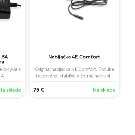
4.5A
Nabíjačka 4E Comfort
29
é bicykle s
Original nabíjačka 4E Comfort. Ponúka
 A.
bezpečné, stabilné a šetrné nabíjanie
batérie, LED indikáciu stavu a
75 €
kompaktný dizajn vhodný na domáce
Na sklade
Na sklade
použitie a cestovanie. Ideálna ako hlavná
a náhradná nabíjačka pre elektrobicykle.