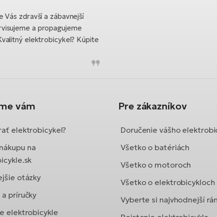
 Vás zdravší a zábavnejší
rvisujeme a propagujeme
valitný elektrobicykel? Kúpite
íme vám
Pre zákazníkov
ať elektrobicykel?
Doručenie vášho elektrobi
nákupu na
Všetko o batériách
icykle.sk
Všetko o motoroch
ejšie otázky
Všetko o elektrobicykloch
a príručky
Vyberte si najvhodnejší r
e elektrobicykle
Poistenie elektrobicykla