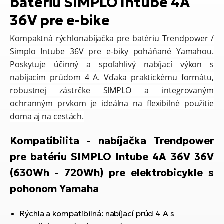
batériu SIMPLO Intube 4A
T
Ra
no
36V pre e-bike
bi
El
Kompaktná rýchlonabíjačka pre batériu Trendpower /
St
Se
Simplo Intube 36V pre e-biky poháňané Yamahou.
El
Poskytuje účinný a spoľahlivý nabíjací
výkon s
GP
A
nabíjacím prúdom 4 A. Vďaka praktickému formátu,
lo
robustnej zástrčke SIMPLO a integrovaným
El
ochranným prvkom je ideálna na flexibilné použitie
BH
doma aj na cestách.
El
Kompatibilita - nabíjačka Trendpower
Mo
pre batériu SIMPLO Intube 4A 36V 36V
El
(630Wh - 720Wh) pre elektrobicykle s
W
pohonom Yamaha
Rýchla a kompatibilná: nabíjací prúd 4 A s