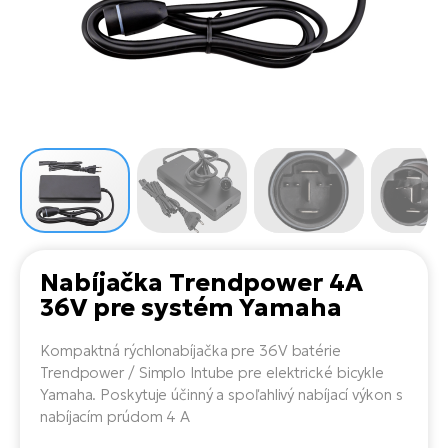
Di
SU
ko
Ap
a
el
Se
ov
Se
El
Dá
Ro
Ko
Tu
el
Hu
el
le
El
Gr
ná
4E
Mo
el
Pr
El
Re
Ná
Gi
st
Ca
Gr
ba
el
El
Nabíjačka Trendpower 4A
Ná
Bu
Ná
36V pre systém Yamaha
a
di
úd
El
AV
Kompaktná rýchlonabíjačka pre 36V batérie
bi
Ca
Trendpower / Simplo Intube pre elektrické bicykle
Yamaha. Poskytuje účinný a spoľahlivý nabíjací výkon s
Ma
El
nabíjacím prúdom 4 A
sy
Te