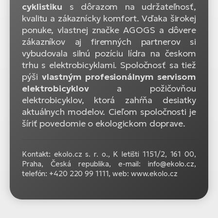
cyklistiku
s dôrazom na udržateľnosť,
kvalitu a zákaznícky komfort. Vďaka širokej
ponuke, vlastnej značke AGOGS a dôvere
zákazníkov aj firemných partnerov si
vybudovala silnú pozíciu lídra na českom
trhu s elektrobicyklami. Spoločnosť sa tiež
pýši
vlastným profesionálnym servisom
elektrobicyklov
a požičovňou
elektrobicyklov, ktorá zahŕňa desiatky
aktuálnych modelov. Cieľom spoločnosti je
šíriť povedomie o ekologickom doprave.
Kontakt: ekolo.cz s. r. o.,
K letišti 1151/2, 161 00,
Praha, Česká republika, e-mail: info@ekolo.cz,
telefón: +420 220 99 1111, web: www.ekolo.cz