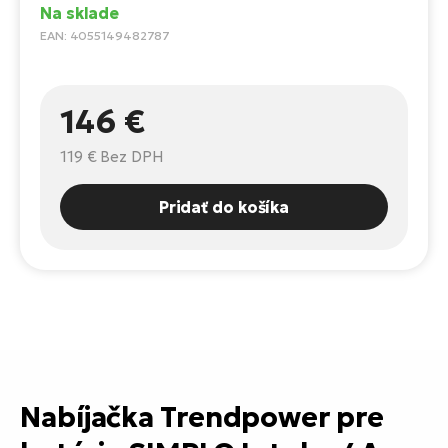
Fi
Na sklade
El
EAN: 4055149482787
Za
Ke
el
El
146 €
TE
Co
Pr
119 €
Bez DPH
El
Na
Te
Pridať do košíka
ká
El
Ok
S
R2
El
Pe
Ri
Ru
El
Sa
St
Nabíjačka Trendpower pre
El