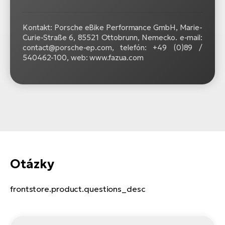
Kontakt: Porsche eBike Performance GmbH, Marie-
Curie-Straße 6, 85521 Ottobrunn, Nemecko. e-mail:
contact@porsche-ep.com, telefón: +49 (0)89 /
540462-100, web: www.fazua.com
Otázky
frontstore.product.questions_desc