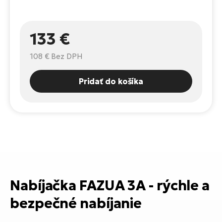
Fi
El
Za
Ke
133 €
el
El
108 €
Bez DPH
TE
Co
Pr
El
Pridať do košíka
Na
Te
ká
El
Ok
S
R2
El
Pe
Ri
Ru
El
Nabíjačka FAZUA 3A - rýchle a
Sa
bezpečné nabíjanie
St
El