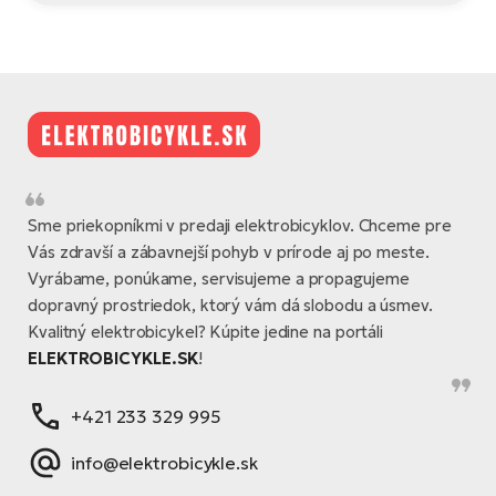
Sme priekopníkmi v predaji elektrobicyklov. Chceme pre
Vás zdravší a zábavnejší pohyb v prírode aj po meste.
Vyrábame, ponúkame, servisujeme a propagujeme
dopravný prostriedok, ktorý vám dá slobodu a úsmev.
Kvalitný elektrobicykel? Kúpite jedine na portáli
ELEKTROBICYKLE.SK
!
+421 233 329 995
info@elektrobicykle.sk