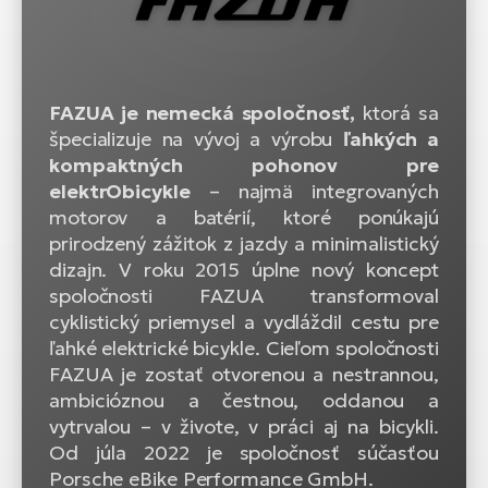
FAZUA je nemecká spoločnosť,
ktorá sa
špecializuje na vývoj a výrobu
ľahkých a
kompaktných pohonov pre
elektrObicykle
– najmä integrovaných
motorov a batérií, ktoré ponúkajú
prirodzený zážitok z jazdy a minimalistický
dizajn. V roku 2015 úplne nový koncept
spoločnosti FAZUA transformoval
cyklistický priemysel a vydláždil cestu pre
ľahké elektrické bicykle. Cieľom spoločnosti
FAZUA je zostať otvorenou a nestrannou,
ambicióznou a čestnou, oddanou a
vytrvalou – v živote, v práci aj na bicykli.
Od júla 2022 je spoločnosť súčasťou
Porsche eBike Performance GmbH.