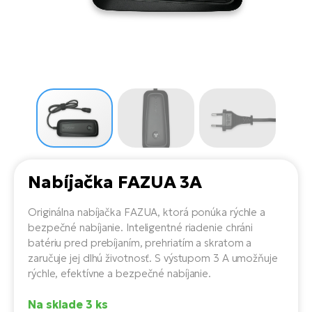
Di
SU
ko
Ap
a
el
Se
ov
Se
El
Dá
Ro
Ko
Tu
el
Hu
el
le
El
Gr
ná
4E
Mo
el
Pr
El
Re
Ná
Gi
st
Ca
Gr
ba
Nabíjačka FAZUA 3A
el
El
Ná
Bu
Ná
Originálna nabíjačka FAZUA, ktorá ponúka rýchle a
a
di
bezpečné nabíjanie. Inteligentné riadenie chráni
úd
El
AV
batériu pred prebíjaním, prehriatím a skratom a
bi
Ca
zaručuje jej dlhú životnosť. S výstupom 3 A umožňuje
rýchle, efektívne a bezpečné nabíjanie.
Ma
El
sy
Te
Na sklade 3 ks