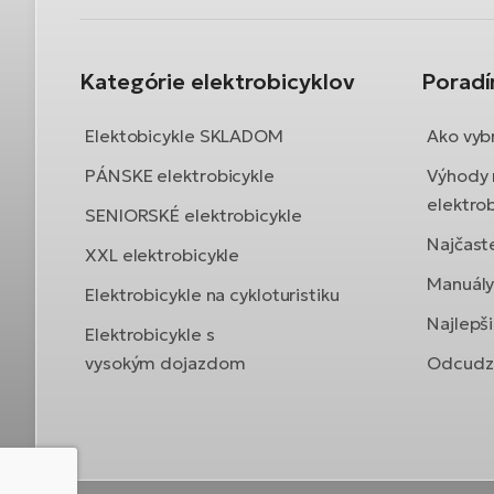
Kategórie elektrobicyklov
Porad
Elektobicykle SKLADOM
Ako vybr
PÁNSKE elektrobicykle
Výhody 
elektrob
SENIORSKÉ elektrobicykle
Najčast
XXL elektrobicykle
Manuály 
Elektrobicykle na cykloturistiku
Najlepši
Elektrobicykle s
vysokým dojazdom
Odcudze