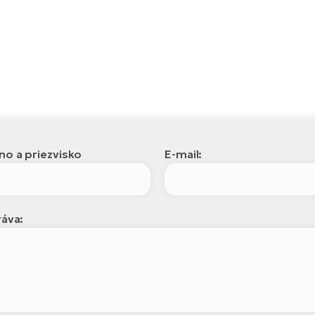
o a priezvisko
E-mail:
áva: