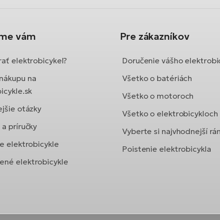
íme vám
Pre zákazníkov
ať elektrobicykel?
Doručenie vášho elektrobi
nákupu na
Všetko o batériách
icykle.sk
Všetko o motoroch
ejšie otázky
Všetko o elektrobicykloch
a príručky
Vyberte si najvhodnejší r
e elektrobicykle
Poistenie elektrobicykla
né elektrobicykle