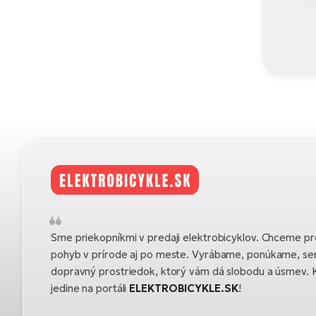
Sme priekopníkmi v predaji elektrobicyklov. Chceme pre
pohyb v prírode aj po meste. Vyrábame, ponúkame, se
dopravný prostriedok, ktorý vám dá slobodu a úsmev. K
jedine na portáli
ELEKTROBICYKLE.SK
!