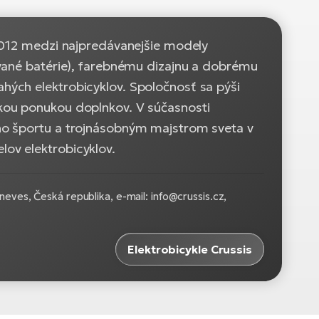
 2012 medzi najpredávanejšie modely
ované batérie), farebnému dizajnu a dobrému
ých elektrobicyklov. Spoločnosť sa pýši
kou ponukou doplnkov. V súčasnosti
ho športu a trojnásobným majstrom sveta v
ov elektrobicyklov.
eves, Česká republika, e-mail: info@crussis.cz,
Elektrobicykle Crussis