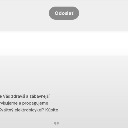
Odoslať
 Vás zdravší a zábavnejší
rvisujeme a propagujeme
valitný elektrobicykel? Kúpite