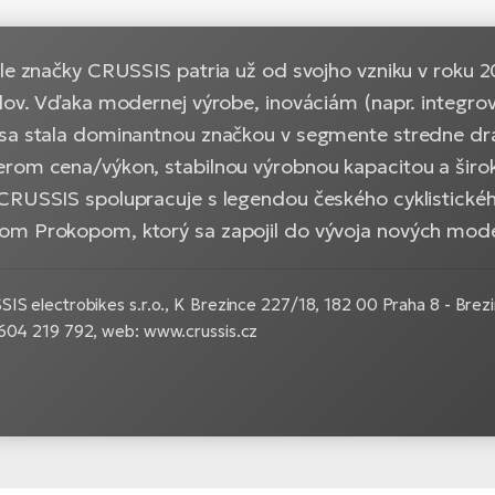
kle značky CRUSSIS patria už od svojho vzniku v roku
klov. Vďaka modernej výrobe, inováciám (napr. integr
sa stala dominantnou značkou v segmente stredne drah
rom cena/výkon, stabilnou výrobnou kapacitou a širo
CRUSSIS spolupracuje s legendou českého cyklistické
m Prokopom, ktorý sa zapojil do vývoja nových model
IS electrobikes s.r.o., K Brezince 227/18, 182 00 Praha 8 - Brezin
 604 219 792, web: www.crussis.cz