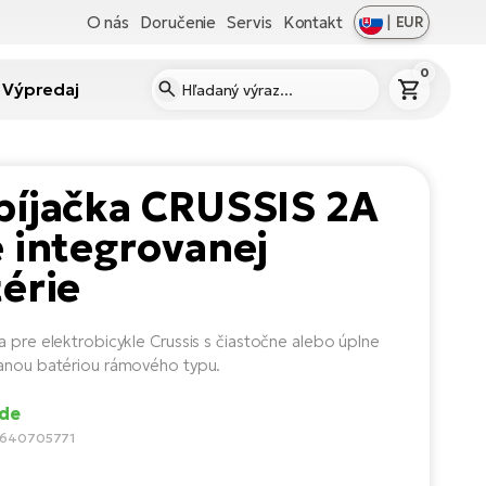
O nás
Doručenie
Servis
Kontakt
|
EUR
0
Výpredaj
bíjačka CRUSSIS 2A
 integrovanej
érie
a pre elektrobicykle Crussis s čiastočne alebo úplne
anou batériou rámového typu.
ade
5640705771