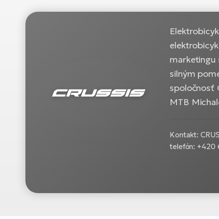
Elektrobicy
elektrobicy
marketingu 
silným pome
spoločnosť 
MTB Michalo
Kontakt: CRUSS
telefón: +420