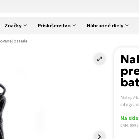
Značky
Príslušenstvo
Náhradné diely
ovanej batérie
Na
pre
bat
Nabíjačk
integrov
Na skl
EAN: 859