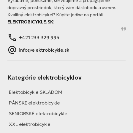
Vyrábame, ponúkame, servisujeme a propagujeme
dopravný prostriedok, ktorý vám dá slobodu a úsmev.
Kvalitný elektrobicykel? Kúpite jedine na portáli
ELEKTROBICYKLE.SK
!
+421 233 329 995
info@elektrobicykle.sk
Kategórie elektrobicyklov
Elektobicykle SKLADOM
PÁNSKE elektrobicykle
SENIORSKÉ elektrobicykle
XXL elektrobicykle