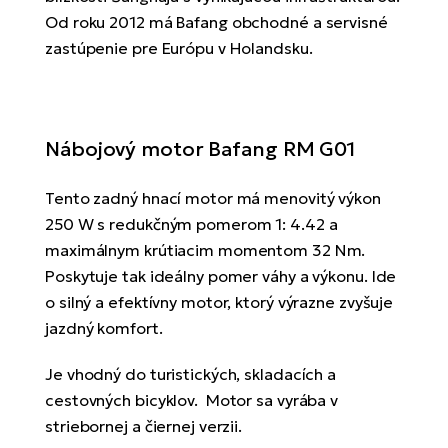
Fi
Od roku 2012 má Bafang obchodné a servisné
El
zastúpenie pre Európu v Holandsku.
Za
Ke
el
El
TE
Co
Pr
Nábojový motor Bafang RM G01
El
Na
Te
Tento zadný hnací motor má menovitý výkon
ká
250 W s redukčným pomerom 1: 4.42 a
El
maximálnym krútiacim momentom 32 Nm.
Ok
S
Poskytuje tak ideálny pomer váhy a výkonu. Ide
R2
El
o silný a efektívny motor, ktorý výrazne zvyšuje
Pe
Ri
jazdný komfort.
Ru
El
Je vhodný do turistických, skladacích a
Sa
cestovných bicyklov. Motor sa vyrába v
St
striebornej a čiernej verzii.
El