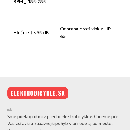
RPM_ 185-285
Ochrana proti vlhku: IP
Hlučnosť <55 dB
65
Sme priekopníkmi v predaji elektrobicyklov. Chceme pre
Vás zdravší a zábavnejší pohyb v prírode aj po meste.