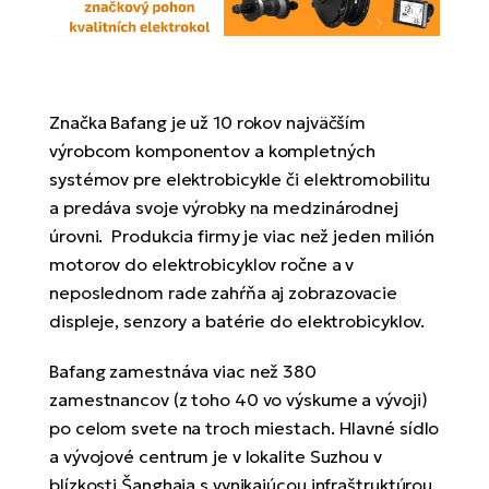
Di
SU
ko
Ap
a
el
Se
ov
Se
El
Dá
Ro
Ko
Tu
el
Hu
Značka Bafang je už 10 rokov najväčším
el
le
El
výrobcom komponentov a kompletných
Gr
ná
4E
Mo
systémov pre elektrobicykle či elektromobilitu
el
a predáva svoje výrobky na medzinárodnej
Pr
El
Re
úrovni. Produkcia firmy je viac než jeden milión
Ná
Gi
st
motorov do elektrobicyklov ročne a v
Ca
Gr
ba
el
neposlednom rade zahŕňa aj zobrazovacie
El
Ná
Bu
displeje, senzory a batérie do elektrobicyklov.
Ná
a
di
úd
El
Bafang zamestnáva viac než 380
AV
bi
Ca
zamestnancov (z toho 40 vo výskume a vývoji)
po celom svete na troch miestach. Hlavné sídlo
Ma
El
a vývojové centrum je v lokalite Suzhou v
sy
Te
blízkosti Šanghaja s vynikajúcou infraštruktúrou.