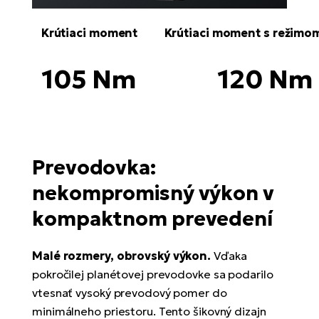
Fi
El
Krútiaci moment
Krútiaci moment s režim
Za
Ke
el
El
105 Nm
120 Nm
TE
Co
Pr
El
Na
Te
ká
Prevodovka:
El
Ok
S
nekompromisný výkon v
R2
El
kompaktnom prevedení
Pe
Ri
Malé rozmery, obrovský výkon.
Vďaka
Ru
El
pokročilej planétovej prevodovke sa podarilo
Sa
St
vtesnať vysoký prevodový pomer do
El
minimálneho priestoru. Tento šikovný dizajn