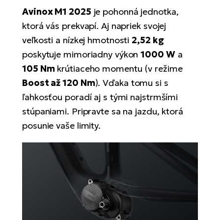
Di
SU
ko
Ap
Avinox M1 2025
je pohonná jednotka,
a
el
Se
ov
ktorá vás prekvapí. Aj napriek svojej
Se
El
veľkosti a nízkej hmotnosti
2,52 kg
Dá
Ro
Ko
Tu
el
Hu
poskytuje mimoriadny výkon
1000 W
a
el
le
El
105 Nm
krútiaceho momentu (v režime
Gr
ná
4E
Mo
Boost až 120 Nm
). Vďaka tomu si s
el
ľahkosťou poradí aj s tými najstrmšími
Pr
El
Re
Ná
Gi
stúpaniami. Pripravte sa na jazdu, ktorá
st
Ca
Gr
ba
posunie vaše limity.
el
El
Ná
Bu
Ná
a
di
úd
El
AV
bi
Ca
Ma
El
sy
Te