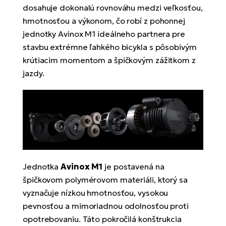
T
Ra
dosahuje dokonalú rovnováhu medzi veľkosťou,
no
hmotnosťou a výkonom, čo robí z pohonnej
bi
El
jednotky Avinox M1 ideálneho partnera pre
St
stavbu extrémne ľahkého bicykla s pôsobivým
Se
krútiacim momentom a špičkovým zážitkom z
El
GP
jazdy.
A
lo
El
BH
El
Mo
El
Jednotka
Avinox M1
je postavená na
W
špičkovom polymérovom materiáli, ktorý sa
vyznačuje nízkou hmotnosťou, vysokou
pevnosťou a mimoriadnou odolnosťou proti
opotrebovaniu. Táto pokročilá konštrukcia