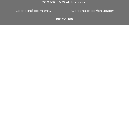
2007-2026 © ekolo.cz s.r.o.
Obchodné podmienky
|
Ochrana osobných údajov
xn1ck Dev