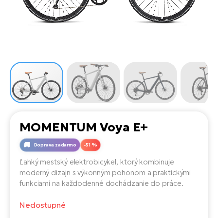
Di
SU
ko
Ap
a
el
Se
ov
Se
El
Dá
Ro
Ko
Tu
el
Hu
el
le
El
Gr
ná
4E
Mo
el
Pr
El
Re
Ná
Gi
st
Ca
Gr
ba
MOMENTUM Voya E+
el
El
Ná
Bu
Ná
Doprava zadarmo
-51 %
a
di
Ľahký mestský elektrobicykel, ktorý kombinuje
úd
El
AV
moderný dizajn s výkonným pohonom a praktickými
bi
Ca
funkciami na každodenné dochádzanie do práce.
Ma
El
Nedostupné
sy
Te