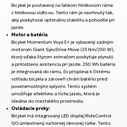
Bicykel je postavený na ľahkom hliníkovom ráme
s hliníkovou vidlicou. Tento rám je navrhnutý tak,
aby poskytoval optimálnu stabilitu a pohodlie pri
jazde.
Motor a batéria
Bicykel Momentum Voya E+ je vybavený zadným
motorom Giant SyncDrive Move (25 Nm/250 W),
ktorý vďaka štyrom snímačom poskytuje plynulú
a prirodzenú asistenciu pri jazde. 250 Wh batéria
je integrovaná do rámu, čo prispieva k čistému
vzhľadu bicykla a zároveň chráni batériu pred
poveternostnými vplyvmi. Tento systém
umožňuje efektívnu a tichú jazdu, ktorá je
ideálna do mestského prostredia.
Ovládacie prvky:
Bicykel má integrovaný LED displej RideControl
GO umiestnený na hornej rámovej rúrke. Tento