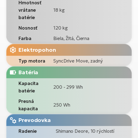
Hmotnosť
vrátane
18 kg
batérie
Nosnosť
120 kg
Farba
Biela, Žltá, Čierna
Elektropohon
Typ motora
SyncDrive Move, zadný
Batéria
Kapacita
200 - 299 Wh
batérie
Presná
250 Wh
kapacita
Prevodovka
Radenie
Shimano Deore, 10 rýchlostí