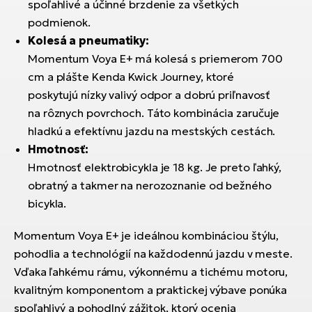
spoľahlivé a účinné brzdenie za všetkých
podmienok.
Kolesá a pneumatiky:
Momentum Voya E+ má kolesá s priemerom 700
cm a plášte Kenda Kwick Journey, ktoré
poskytujú nízky valivý odpor a dobrú priľnavosť
na rôznych povrchoch. Táto kombinácia zaručuje
hladkú a efektívnu jazdu na mestských cestách.
Hmotnosť:
Hmotnosť elektrobicykla je 18 kg. Je preto ľahký,
obratný a takmer na nerozoznanie od bežného
bicykla.
Momentum Voya E+ je ideálnou kombináciou štýlu,
pohodlia a technológií na každodennú jazdu v meste.
Vďaka ľahkému rámu, výkonnému a tichému motoru,
kvalitným komponentom a praktickej výbave ponúka
spoľahlivý a pohodlný zážitok, ktorý ocenia