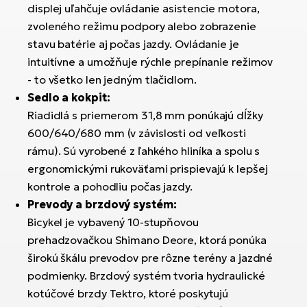
displej uľahčuje ovládanie asistencie motora,
zvoleného režimu podpory alebo zobrazenie
stavu batérie aj počas jazdy. Ovládanie je
intuitívne a umožňuje rýchle prepínanie režimov
- to všetko len jedným tlačidlom.
Sedlo a kokpit:
Riadidlá s priemerom 31,8 mm ponúkajú dĺžky
600/640/680 mm (v závislosti od veľkosti
rámu). Sú vyrobené z ľahkého hliníka a spolu s
ergonomickými rukoväťami prispievajú k lepšej
kontrole a pohodliu počas jazdy.
Prevody a brzdový systém:
Bicykel je vybavený 10-stupňovou
prehadzovačkou Shimano Deore, ktorá ponúka
širokú škálu prevodov pre rôzne terény a jazdné
podmienky. Brzdový systém tvoria hydraulické
kotúčové brzdy Tektro, ktoré poskytujú