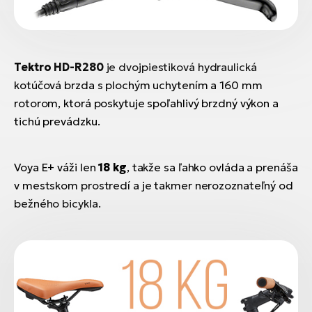
Tektro HD-R280
je dvojpiestiková hydraulická
kotúčová brzda s plochým uchytením a 160 mm
rotorom, ktorá poskytuje spoľahlivý brzdný výkon a
tichú prevádzku.
Voya E+ váži len
18 kg
, takže sa ľahko ovláda a prenáša
v mestskom prostredí a je takmer nerozoznateľný od
bežného bicykla.