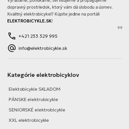
Vyrábame, ponúkame, servisujeme a propagujeme
dopravný prostriedok, ktorý vám dá slobodu a úsmev.
Kvalitný elektrobicykel? Kúpite jedine na portáli
ELEKTROBICYKLE.SK
!
+421 233 329 995
info@elektrobicykle.sk
Kategórie elektrobicyklov
Elektobicykle SKLADOM
PÁNSKE elektrobicykle
SENIORSKÉ elektrobicykle
XXL elektrobicykle