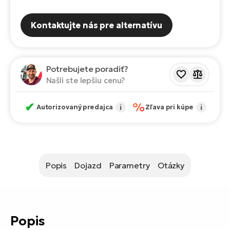
Fi
El
Za
Kontaktujte nás pre alternatívu
Ke
el
El
TE
Co
Potrebujete poradiť?
Pr
Našli ste lepšiu cenu?
El
Na
Te
✔
%
ká
Autorizovaný predajca
i
Zľava pri kúpe
i
El
Ok
S
R2
El
Pe
Ri
Popis
Dojazd
Parametry
Otázky
Ru
El
Sa
St
Popis
El