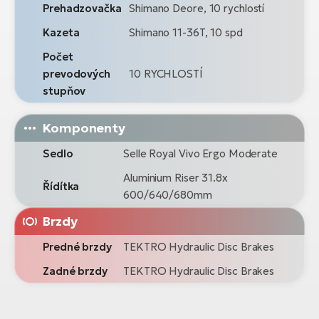
Prehadzovačka
Shimano Deore, 10 rychlostí
Kazeta
Shimano 11-36T, 10 spd
Počet
prevodových
10 RYCHLOSTÍ
stupňov
Komponenty
Sedlo
Selle Royal Vivo Ergo Moderate
Aluminium Riser 31.8x
Řídítka
600/640/680mm
Brzdy
Predné brzdy
TEKTRO Hydraulic Disc Brakes
Zadné brzdy
TEKTRO Hydraulic Disc Brakes