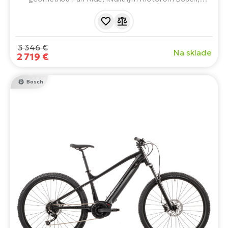
batériou 630 Wh, zníženým nájazdom, brzdami Shimano
a radením microSHIFT Advent. Rýchle 29" kolesá. Ideálny
pre jazdcov, ktorí hľadajú spoľahlivý a ľahko ovládateľný
elektrobicykel na každodenné používanie.
3 346 €
Na sklade
2 719 €
Bosch