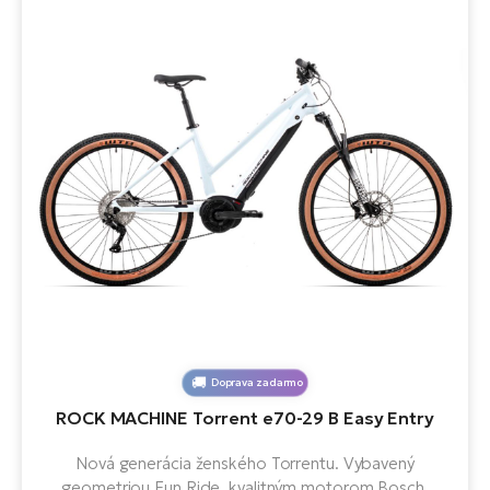
Doprava zadarmo
ROCK MACHINE Torrent e70-29 B Easy Entry
Nová generácia ženského Torrentu. Vybavený
geometriou Fun Ride, kvalitným motorom Bosch,