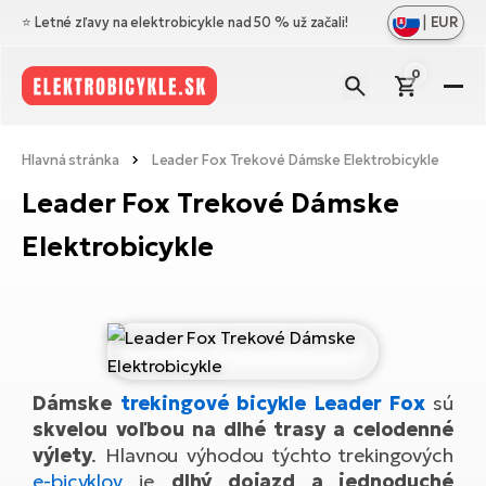
|
EUR
⭐️ Letné zľavy na elektrobicykle nad 50 % už začali!
0
El
Zo
Zn
Hlavná stránka
Leader Fox Trekové Dámske Elektrobicykle
vš
Zo
Pr
Leader Fox Trekové Dámske
Ce
vš
Zo
N
Elektrobicykle
Ho
El
vš
di
el
Cr
Os
Zo
Vý
Me
El
vš
Bl
A
Ce
Ba
Dámske
trekingové bicykle
Leader Fox
sú
O
el
No
El
skvelou voľbou na dlhé trasy a celodenné
ná
Le
Na
výlety
. Hlavnou výhodou týchto trekingových
Sk
Ta
e-bicyklov
je
dlhý dojazd a jednoduché
a
El
Do