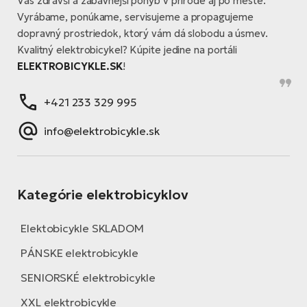
Vás zdravší a zábavnejší pohyb v prírode aj po meste.
Vyrábame, ponúkame, servisujeme a propagujeme
dopravný prostriedok, ktorý vám dá slobodu a úsmev.
Kvalitný elektrobicykel? Kúpite jedine na portáli
ELEKTROBICYKLE.SK
!
+421 233 329 995
info@elektrobicykle.sk
Kategórie elektrobicyklov
Elektobicykle SKLADOM
PÁNSKE elektrobicykle
SENIORSKÉ elektrobicykle
XXL elektrobicykle