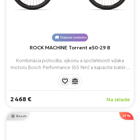
Doprava zadarmo
ROCK MACHINE Torrent e50-29 B
Kombinácia pohodlia, výkonu a spoľahlivosti vďaka
motoru Bosch Performance (65 Nm) a kapacite batérie
500 Wh. Elektrobicykel je vybavený kvalitnými
komponentmi, ako sú hydraulické brzdy Shimano a
pneumatiky WTB. Skvelý partner na celodenné výlety a
každodennú jazdu.
2 468 €
Na sklade
-17 %
Bosch