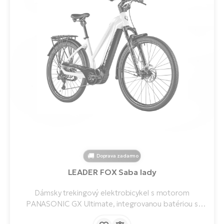
Doprava zadarmo
LEADER FOX Saba lady
Dámsky trekingový elektrobicykel s motorom
PANASONIC GX Ultimate, integrovanou batériou s
kapacitou 835 Wh, prednou odpruženou vidlicou so