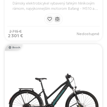
Dámsky elektrobicykel vybavený ľahkým hliníkovým
rámom, najvýkonnejším motorom Bafang - M510 a
batériou s kapacitou 835 Wh. Pohodlná geometria so
zníženým nástupom. Maximálny dojazd až 140 km.
Dokonalý spoločník.
2 715 €
Nedostupné
2 301 €
Bosch