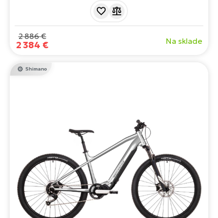
je vybavený kvalitnými komponentmi, ako sú hydraulické
brzdy Shimano a ráfiky WTB SX19. Ideálny na dlhé jazdy
a každodenné jazdenie.
2 886 €
Na sklade
2 384 €
Shimano