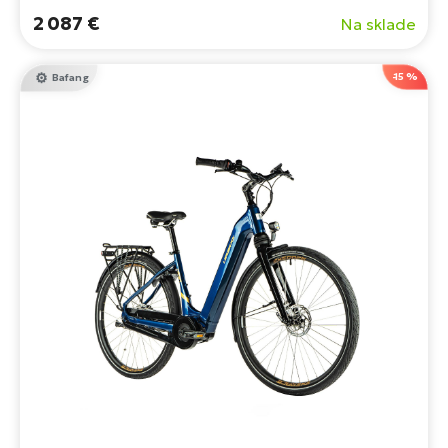
2 087 €
Na sklade
-15 %
Bafang