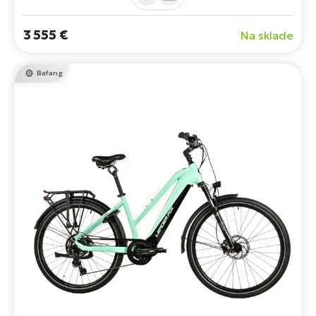
príslušenstvo, napríklad blatníky, integrovaný nosič,
stojan alebo svetlá. Ideálny na dlhé jazdy a každodenné
3 555 €
Na sklade
jazdenie.
Bafang