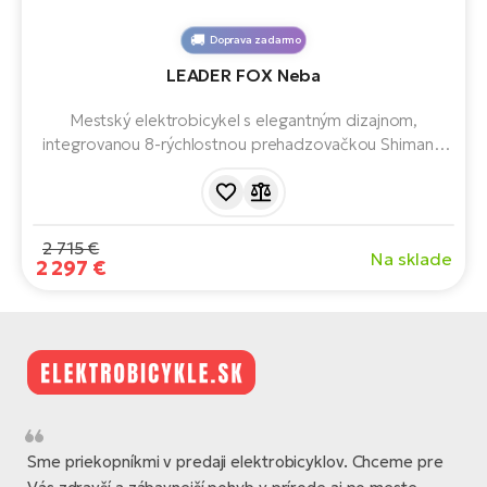
Doprava zadarmo
LEADER FOX Neba
Mestský elektrobicykel s elegantným dizajnom,
integrovanou 8-rýchlostnou prehadzovačkou Shimano
Nexus, odpruženou prednou vidlicou a 28" kolesami.
2 715 €
Na sklade
2 297 €
Sme priekopníkmi v predaji elektrobicyklov. Chceme pre