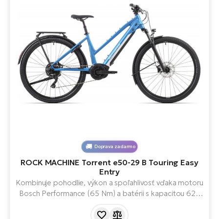
Doprava zadarmo
ROCK MACHINE Torrent e50-29 B Touring Easy
Entry
Kombinuje pohodlie, výkon a spoľahlivosť vďaka motoru
Bosch Performance (65 Nm) a batérii s kapacitou 625
Wh. Bicykel je vybavený kvalitnými komponentmi, ako sú
hydraulické brzdy Clarks, ráfiky WTB a ďalšie