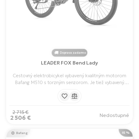
Doprava zadarmo
LEADER FOX Bend Lady
Cestovný elektrobicykel vybavený kvalitným motorom
Bafang M510 s torzným senzorom. Je tiež vybavený
integrovanou batériou s kapacitou 720 Wh, LCD
displejom s tlačidlovým ovládačom a rýchlonabíjačkou s
nabíjacím prúdom 3A.
2 715 €
Nedostupné
2 506 €
-15 %
Bafang