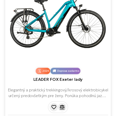
2026
Doprava zadarmo
LEADER FOX Exeter lady
Elegantný a praktický trekkingový/krosový elektrobicykel
určený predovšetkým pre ženy. Ponúka pohodlnú jazdu,
kvalitnú výbavu a spoľahlivý elektrický pohon – ideálny na
každodenné dochádzanie do práce, cyklotrasy, ľahší
terén aj dlhšie výlety.