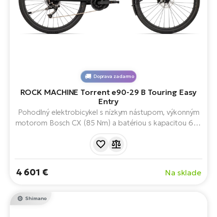
Doprava zadarmo
ROCK MACHINE Torrent e90-29 B Touring Easy
Entry
Pohodlný elektrobicykel s nízkym nástupom, výkonným
motorom Bosch CX (85 Nm) a batériou s kapacitou 625
Wh na dojazd až 150 km. Ponúka odpruženú vidlicu,
štvorpiestikové brzdy, displej GPS, výkonné osvetlenie a
kompletnú výbavu vrátane nosiča, blatníkov a zámku.
Ideálne na turistické a mestské jazdenie.
4 601 €
Na sklade
Shimano