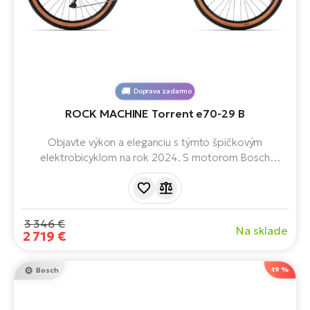
Doprava zadarmo
ROCK MACHINE Torrent e70-29 B
Objavte výkon a eleganciu s týmto špičkovým
elektrobicyklom na rok 2024. S motorom Bosch
Performance a batériou s kapacitou 625 Wh hravo
zvládnete každú trasu. Pripravte sa na nezabudnuteľné
jazdy plné rýchlosti a pohodlia!
3 346 €
Na sklade
2 719 €
-19 %
Bosch