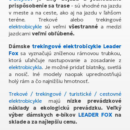
Di
SU
prispôsobenie sa trase
- sú vhodné na jazdu
ko
Ap
a
el
v meste a na ceste, ako aj na jazdu v ľahšom
Se
ov
Se
El
teréne. Trekové alebo trekingové
Dá
Ro
elektrobicykle
sú veľmi
všestranné
a medzi
Ko
Tu
el
Hu
jazdcami
veľmi obľúbené.
el
le
El
Gr
ná
4E
Dámske
trekingové elektrobicykle
Leader
Mo
el
Fox
sa vyznačujú zníženou rámovou trubkou,
Pr
El
ktorá uľahčuje nastupovanie a zosadanie z
Re
Ná
Gi
elektrobicykla
. Je možné pridať blatníky, svetlá
st
Ca
Gr
a nosič. Iné modely naopak uprednostňujú
ba
el
El
holý rám a čo najnižšiu hmotnosť.
Ná
Bu
Ná
a
Trekové / trekingové / turistické / cestovné
di
úd
El
elektrobicykle
majú
nízke prevádzkové
AV
bi
Ca
náklady a ekologickú prevádzku. Veľký
výber dámskych e-bikov
LEADER FOX
na
Ma
El
sklade a za najlepšiu cenu.
sy
Te