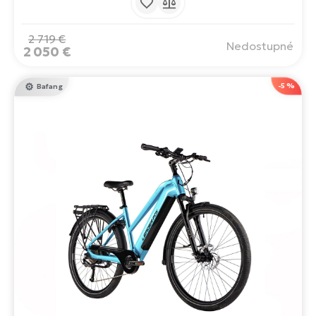
zdvihom 120 mm, jednoduchým ovládaním, blatníkmi a
nosičom. Rýchle 29" kolesá. Saba je elektrobicykel, ktorý
vám umožní brázdiť mesto a prírodu s gráciou a
2 719 €
Nedostupné
výkonom.
2 050 €
-5 %
Bafang