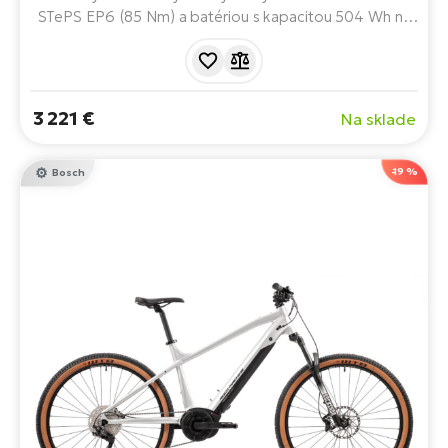
STePS EP6 (85 Nm) a batériou s kapacitou 504 Wh na
dojazd až 150 km. Ponúka odpruženú vidlicu,
štvorpiestikové brzdy alebo farebný displej. Ideálny na
výlety a do ľahšieho terénu.
3 221 €
Na sklade
-19 %
Bosch