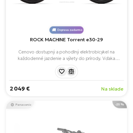
Doprava zadarmo
ROCK MACHINE Torrent e30-29
Cenovo dostupný a pohodlný elektrobicykel na
každodenné jazdenie a výlety do prírody. Vďaka
spoľahlivému motoru Shimano STePS E5000 (40 Nm),
batérii s kapacitou 504 Wh a pohodlnému posedu je
ideálnou voľbou pre rekreačných cyklistov a tých, ktorí
hľadajú pohodlný elektrobicykel bez kompromisov.
2 049 €
Na sklade
-25 %
Panasonic