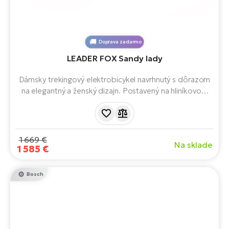
Doprava zadarmo
LEADER FOX Sandy lady
Dámsky trekingový elektrobicykel navrhnutý s dôrazom
na elegantný a ženský dizajn. Postavený na hliníkovom
ráme so zadným motorom Bafang, zníženým rámom,
odpruženou vidlicou, blatníkmi a zadným nosičom.
Ideálny na cesty, do mesta a stredne náročného terénu.
1 669 €
Na sklade
1 585 €
Bosch