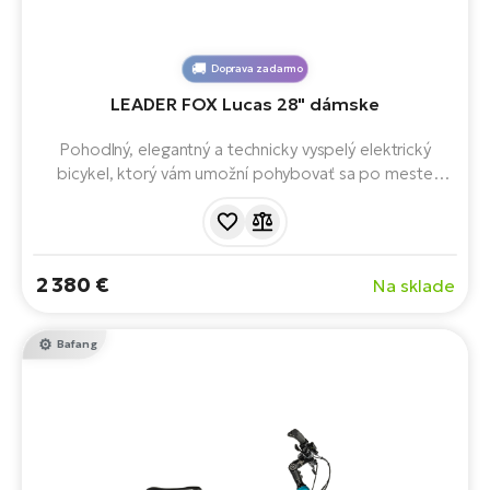
Doprava zadarmo
LEADER FOX Lucas 28" dámske
Pohodlný, elegantný a technicky vyspelý elektrický
bicykel, ktorý vám umožní pohybovať sa po meste
štýlovo, bez námahy a s radosťou. Je vybavený
motorom Bafang M420, integrovanou batériou s
kapacitou 720 Wh, odpruženou vidlicou, brzdami
Shimano, blatníkmi, nosičom a zníženým nástupom.
2 380 €
Na sklade
Bafang