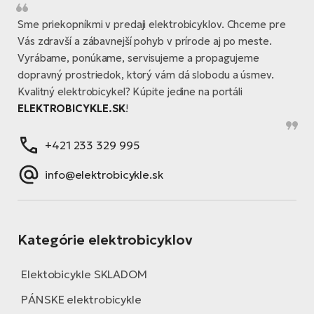
Sme priekopníkmi v predaji elektrobicyklov. Chceme pre
Vás zdravší a zábavnejší pohyb v prírode aj po meste.
Vyrábame, ponúkame, servisujeme a propagujeme
dopravný prostriedok, ktorý vám dá slobodu a úsmev.
Kvalitný elektrobicykel? Kúpite jedine na portáli
ELEKTROBICYKLE.SK
!
+421 233 329 995
info@elektrobicykle.sk
Kategórie elektrobicyklov
Elektobicykle SKLADOM
PÁNSKE elektrobicykle