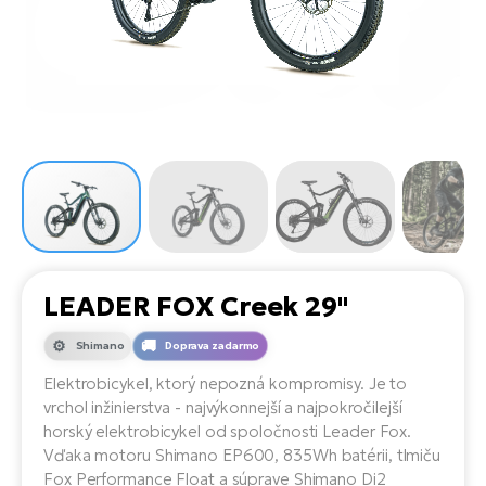
Di
SU
ko
Ap
a
el
Se
ov
Se
El
Dá
Ro
Ko
Tu
el
Hu
el
le
El
Gr
ná
4E
Mo
el
Pr
El
Re
Ná
Gi
st
Ca
Gr
ba
el
El
LEADER FOX Creek 29"
Ná
Bu
Ná
a
Shimano
Doprava zadarmo
di
úd
El
AV
Elektrobicykel, ktorý nepozná kompromisy. Je to
bi
Ca
vrchol inžinierstva - najvýkonnejší a najpokročilejší
horský elektrobicykel od spoločnosti Leader Fox.
Ma
El
Vďaka motoru Shimano EP600, 835Wh batérii, tlmiču
sy
Te
Fox Performance Float a súprave Shimano Di2