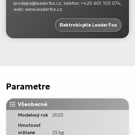
prodejna@leaderfox.cz, telefon: +420 601 105 074,
web: www.leaderfox.cz
Elektrobicykle Leader Fox
Parametre
Všeobecné
Modelový rok
2025
Hmotnosť
vrátane
25 kg