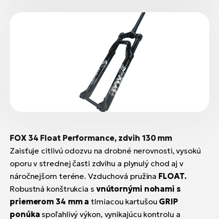
FOX 34 Float Performance, zdvih 130 mm
Zaisťuje citlivú odozvu na drobné nerovnosti, vysokú
oporu v strednej časti zdvihu a plynulý chod aj v
náročnejšom teréne. Vzduchová pružina
FLOAT.
Robustná konštrukcia s
vnútornými nohami s
priemerom 34 mm a
tlmiacou kartušou
GRIP
ponúka
spoľahlivý výkon, vynikajúcu kontrolu a