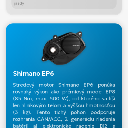
jazdy
Shimano EP6
Stredový motor Shimano EP6 ponúka
rovnaký výkon ako prémiový model EP8
(85 Nm, max. 500 W), od ktorého sa líši
len hliníkovým telom a vyššou hmotnosťou
(3 kg). Tento tichý pohon podporuje
rozhrania CAN/ACC, 2. generáciu riadenia
batérií aj elektronické radenie Di2 s