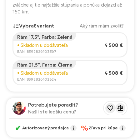
Fi
zvládne aj tie najťažšie stúpania a ponúka dojazd až
El
150 km.
Za
Ke
el
Vybrať variant
Aký rám mám zvoliť?
El
TE
Co
Rám 17,5", Farba: Zelená
Výška jazdca:
165
cm
Pr
4 508 €
• Skladom u dodávateľa
El
150
210
EAN: 8592826103567
Na
Te
Rám 21,5", Farba: Čierna
ká
Odporúčaná veľkosť
*
:
17 - 18" (M)
El
4 508 €
• Skladom u dodávateľa
*Tieto hodnoty sú len orientačné.
Ok
S
EAN: 8592826102324
R2
El
Pe
Ri
Potrebujete poradiť?
Našli ste lepšiu cenu?
Ru
El
Sa
✔
%
St
Autorizovaný predajca
i
Zľava pri kúpe
i
El