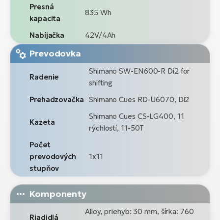
Presná
835 Wh
kapacita
Nabíjačka
42V/4Ah
Prevodovka
Shimano SW-EN600-R Di2 for
Radenie
shifting
Prehadzovačka
Shimano Cues RD-U6070, Di2
Shimano Cues CS-LG400, 11
Kazeta
rýchlostí, 11-50T
Počet
prevodových
1x11
stupňov
Komponenty
Alloy, priehyb: 30 mm, šírka: 760
Riadidlá