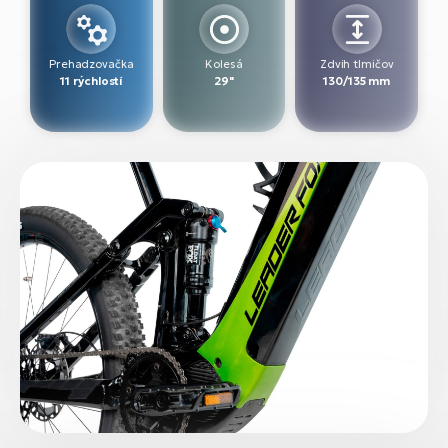
Prehadzovačka
Kolesá
Zdvih tlmičov
11 rýchlostí
29"
130/135 mm