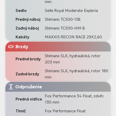
mm
Sedlo
Selle Royal Moderate Exploria
Predný náboj
Shimano TC500-15B
Zadný náboj
Shimano TC500-HM-B
Kabáty
MAXXIS RECON RACE 29X2,60
Brzdy
Shimano SLX, hydraulická, rotor
Predné brzdy
203 mm
Shimano SLX, hydraulická, rotor 180
Zadné brzdy
mm
Odpruženie
Fox Performance 34 Float, zdvih:
Predná vidlica
130 mm
Tlmič
Fox Performance Float