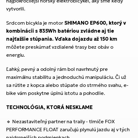
najpokročilejší horský elektrobicykel, aký sme kedy
vytvorili.
Srdcom bicykla je motor
SHIMANO EP600, ktorý v
kombinácii s 835Wh batériou zvládne aj tie
najťažšie stúpania. Vďaka dojazdu až 150 km
môžete preskúmať vzdialené trasy bez obáv o
energiu.
Ľahký, pevný a odolný rám bol navrhnutý pre
maximálnu stabilitu a jednoduchú manipuláciu. Či už
sa rútite z kopca alebo stúpate do strmého svahu, e-
bike vám poskytne úplnú istotu a pohodlie.
TECHNOLÓGIA, KTORÁ NESKLAME
🔹 Nezastaviteľný partner na traily - tlmiče FOX
PERFORMANCE FLOAT zaručujú plynulú jazdu aj v tých
najdrsnejších podmienkach.