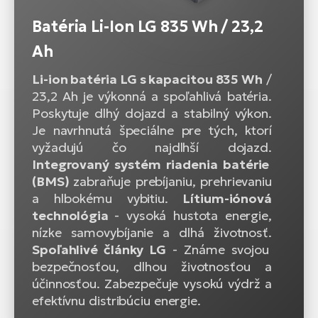
Batéria Li-Ion LG 835 Wh / 23,2
Ah
Li-ion batéria LG s kapacitou 835 Wh
/
23,2 Ah je výkonná a spoľahlivá batéria.
Poskytuje dlhý dojazd a stabilný výkon.
Je navrhnutá špeciálne pre tých, ktorí
vyžadujú čo najdlhší dojazd.
Integrovaný systém riadenia batérie
(BMS)
zabraňuje prebíjaniu, prehrievaniu
a hlbokému vybitiu.
Lítium-iónová
technológia
- vysoká hustota energie,
nízke samovybíjanie a dlhá životnosť.
Spoľahlivé články LG
- Známe svojou
bezpečnosťou, dlhou životnosťou a
účinnosťou. Zabezpečuje vysokú výdrž a
efektívnu distribúciu energie.