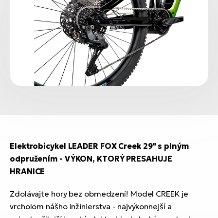
Elektrobicykel LEADER FOX Creek 29" s plným
odpružením - VÝKON, KTORÝ PRESAHUJE
HRANICE
Zdolávajte hory bez obmedzení! Model CREEK je
vrcholom nášho inžinierstva - najvýkonnejší a