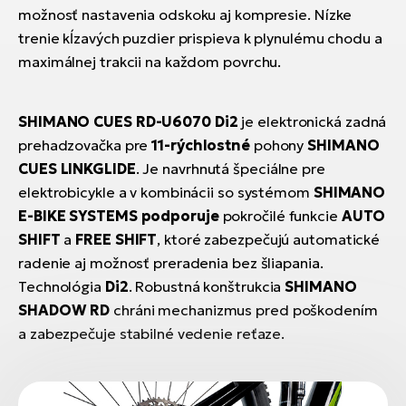
možnosť nastavenia odskoku aj kompresie. Nízke
trenie kĺzavých puzdier prispieva k plynulému chodu a
maximálnej trakcii na každom povrchu.
SHIMANO CUES RD-U6070 Di2
je elektronická zadná
prehadzovačka pre
11-rýchlostné
pohony
SHIMANO
CUES LINKGLIDE
. Je navrhnutá špeciálne pre
elektrobicykle a v kombinácii so systémom
SHIMANO
E-BIKE SYSTEMS podporuje
pokročilé funkcie
AUTO
SHIFT
a
FREE SHIFT
, ktoré zabezpečujú automatické
radenie aj možnosť preradenia bez šliapania.
Technológia
Di2
. Robustná konštrukcia
SHIMANO
SHADOW RD
chráni mechanizmus pred poškodením
a zabezpečuje stabilné vedenie reťaze.