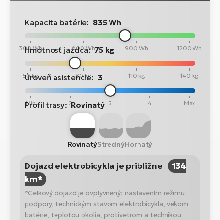
Kapacita batérie:
835 Wh
300 Wh
600 Wh
900 Wh
1200 Wh
Hmotnosť jazdca:
75 kg
50 kg
80 kg
110 kg
140 kg
Úroveň asistencie:
3
Min
2
3
4
Max
Profil trasy:
Rovinatý
Rovinatý
Stredný
Hornatý
Dojazd elektrobicykla je približne
134
km*
*Celkový dojazd je ovplyvnený: nastavením režimu
podpory, technickým stavom elektrobicykla, vekom
batérie, teplotou okolia, protivetrom a technikou