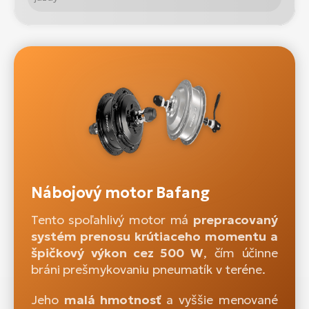
Nábojový motor Bafang
Tento spoľahlivý motor má
prepracovaný
systém prenosu krútiaceho momentu a
špičkový výkon cez 500 W
, čím účinne
bráni prešmykovaniu pneumatík v teréne.
Jeho
malá hmotnosť
a vyššie menované