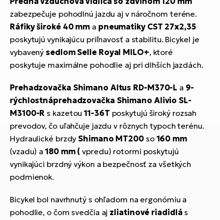
Predná vzduchová vidlica so zdvihom 120 mm
zabezpečuje pohodlnú jazdu aj v náročnom teréne.
Ráfiky široké 40 mm
a
pneumatiky CST 27x2,35
poskytujú vynikajúcu priľnavosť a stabilitu. Bicykel je
vybavený
sedlom Selle Royal MILO+
, ktoré
poskytuje maximálne pohodlie aj pri dlhších jazdách.
Prehadzovačka Shimano Altus RD-M370-L
a
9-
rýchlostná
prehadzovačka
Shimano Alivio SL-
M3100-R
s kazetou
11-36T
poskytujú široký rozsah
prevodov, čo uľahčuje jazdu v rôznych typoch terénu.
Hydraulické brzdy
Shimano MT200
so
160 mm
(vzadu) a
180 mm (
vpredu) rotormi poskytujú
vynikajúci brzdný výkon a bezpečnosť za všetkých
podmienok.
Bicykel bol navrhnutý s ohľadom na ergonómiu a
pohodlie, o čom svedčia aj
zliatinové riadidlá
s