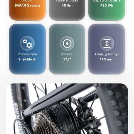
Motor
Výkon motora
Kapacita batérie
BAFANG vzadu
45 Nm
720 Wh
Prevodovka
Kolesá
Tlmič (predný)
9 rýchlostí
27,5"
120 mm