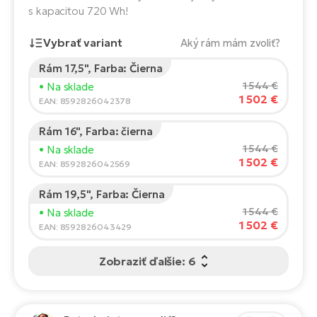
Fi
s kapacitou 720 Wh!
El
Za
Ke
Vybrať variant
Aký rám mám zvoliť?
el
El
Rám 17,5", Farba: Čierna
Výška jazdca:
165
cm
TE
Co
1 544 €
• Na sklade
1 502 €
150
210
Pr
EAN: 8592826042378
El
Na
Te
Rám 16", Farba: čierna
Odporúčaná veľkosť
*
:
17 - 18" (M)
ká
1 544 €
• Na sklade
*Tieto hodnoty sú len orientačné.
1 502 €
El
EAN: 8592826042569
Ok
S
Rám 19,5", Farba: Čierna
R2
El
1 544 €
• Na sklade
1 502 €
Pe
Ri
EAN: 8592826043429
Ru
El
Zobraziť ďalšie: 6
Sa
St
El