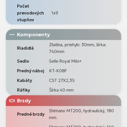
Počet
prevodových
1x9
stupňov
Komponenty
Zliatina, priehyb: 30mm, šírka:
Riadidlá
740mm
Sedlo
Selle Royal Milo+
Predný náboj
KT-K08F
Kabáty
CST 27X2,35
Ráfiky
Šírka 40 mm
Brzdy
Shimano MT200, hydraulický, 180
Predné brzdy
mm