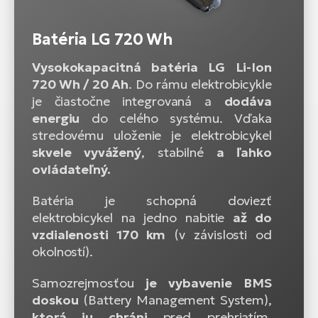
Batéria LG 720 Wh
Vysokokapacitná batéria LG Li-Ion
720 Wh / 20 Ah
. Do rámu elektrobicykle
je čiastočne integrovaná a
dodáva
energiu
do celého systému. Vďaka
stredovému uloženie je elektrobicykel
skvele vyvážený
, stabilné
a ľahko
ovládateľný.
Batéria je schopná doviezť
elektrobicykel na jedno nabitie
až do
vzdialenosti 170 km
(v závislosti od
okolností).
Samozrejmosťou
je vybavenie BMS
doskou
(Battery Management System),
ktorá ju chráni
pred prehriatím,