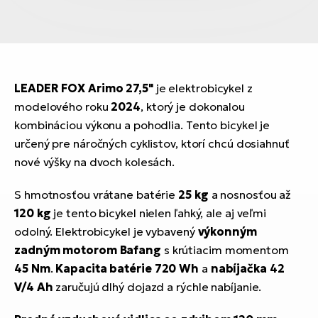
LEADER FOX Arimo 27,5"
je elektrobicykel z
modelového roku
2024
, ktorý je dokonalou
kombináciou výkonu a pohodlia. Tento bicykel je
určený pre náročných cyklistov, ktorí chcú dosiahnuť
nové výšky na dvoch kolesách.
S hmotnosťou vrátane batérie
25 kg
a nosnosťou až
120 kg
je tento bicykel nielen ľahký, ale aj veľmi
odolný. Elektrobicykel je vybavený
výkonným
zadným motorom Bafang
s krútiacim momentom
45 Nm
.
Kapacita batérie 720 Wh
a
nabíjačka 42
V/4 Ah
zaručujú dlhý dojazd a rýchle nabíjanie.