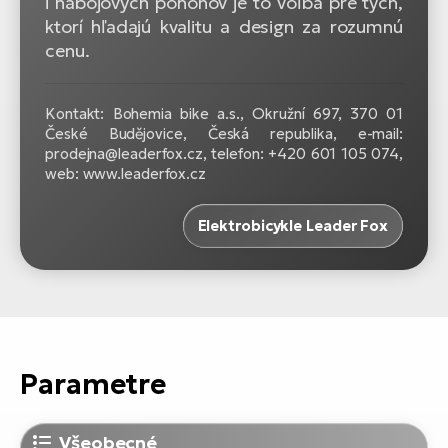
i nábojových pohonov je to voľba pre tých,
ktorí hľadajú kvalitu a design za rozumnú
cenu.
Kontakt: Bohemia bike a.s., Okružní 697, 370 01
České Budějovice, Česká republika, e-mail:
prodejna@leaderfox.cz, telefon: +420 601 105 074,
web: www.leaderfox.cz
Elektrobicykle Leader Fox
Parametre
Všeobecné