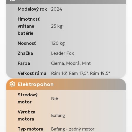
Modelový rok
2024
Hmotnosť
vrátane
25 kg
batérie
Nosnosť
120 kg
Značka
Leader Fox
Farba
Čierna, Modrá, Mint
Veľkosť rámu
Rám 16", Rám 17,5", Rám 19,5"
Elektropohon
Stredový
Nie
motor
Výrobca
Bafang
motora
Typ motora
Bafang - zadný motor