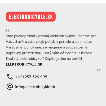
Sme priekopníkmi v predaji elektrobicyklov. Chceme pre
Vás zdravší a zábavnejší pohyb v prírode aj po meste.
Vyrábame, ponúkame, servisujeme a propagujeme
dopravný prostriedok, ktorý vám dá slobodu a úsmev.
Kvalitný elektrobicykel? Kúpite jedine na portáli
ELEKTROBICYKLE.SK
!
+421 233 329 995
info@elektrobicykle.sk