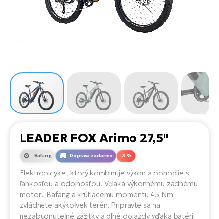
Di
SU
ko
Ap
a
el
Se
ov
Se
El
Dá
Ro
Ko
Tu
el
Hu
el
le
El
Gr
ná
4E
Mo
el
Pr
El
Re
Ná
Gi
st
Ca
Gr
ba
el
El
LEADER FOX Arimo 27,5"
Ná
Bu
Ná
a
Bafang
Doprava zadarmo
-3 %
di
úd
El
AV
Elektrobicykel, ktorý kombinuje výkon a pohodlie s
bi
Ca
ľahkosťou a odolnosťou. Vďaka výkonnému zadnému
motoru Bafang a krútiacemu momentu 45 Nm
Ma
El
zvládnete akýkoľvek terén. Pripravte sa na
sy
Te
nezabudnuteľné zážitky a dlhé dojazdy vďaka batérii