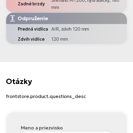
Shimano MT200, hydraulický, 160
Zadné brzdy
mm
Odpruženie
Predná vidlica
AIR, zdvih 120 mm
Zdvih vidlice
120 mm
Otázky
frontstore.product.questions_desc
Meno a priezvisko