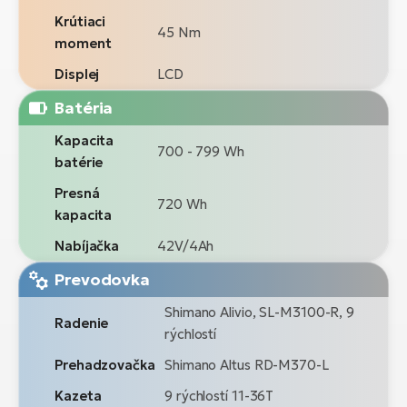
Krútiaci
45 Nm
moment
Displej
LCD
Batéria
Kapacita
700 - 799 Wh
batérie
Presná
720 Wh
kapacita
Nabíjačka
42V/4Ah
Prevodovka
Shimano Alivio, SL-M3100-R, 9
Radenie
rýchlostí
Prehadzovačka
Shimano Altus RD-M370-L
Kazeta
9 rýchlostí 11-36T