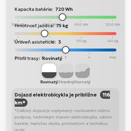
Kapacita batérie:
720 Wh
300 Wh
600 Wh
900 Wh
1200 Wh
Hmotnosť jazdca:
75 kg
50 kg
80 kg
110 kg
140 kg
Úroveň asistencie:
3
Min
2
3
4
Max
Profil trasy:
Rovinatý
Rovinatý
Stredný
Hornatý
Dojazd elektrobicykla je približne
116
km*
*Celkový dojazd je ovplyvnený: nastavením režimu
podpory, technickým stavom elektrobicykla, vekom
batérie, teplotou okolia, protivetrom a technikou
jazdy