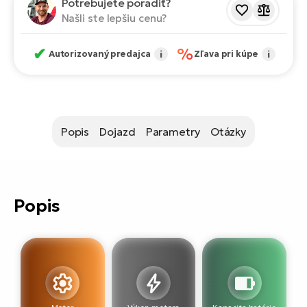
Potrebujete poradiť?
T
Ra
Našli ste lepšiu cenu?
no
bi
El
✔
%
St
Autorizovaný predajca
i
Zľava pri kúpe
i
Se
El
GP
A
lo
El
Popis
Dojazd
Parametry
Otázky
BH
El
Mo
Popis
El
W