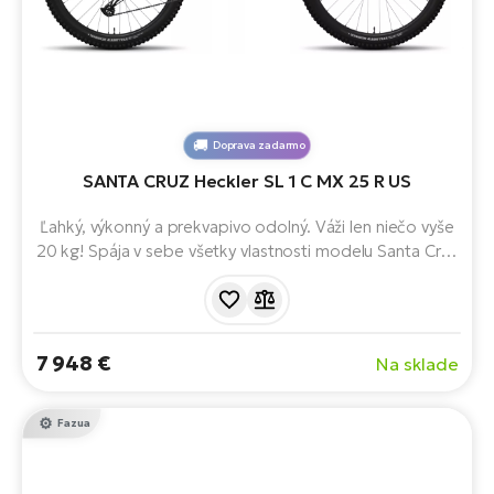
Doprava zadarmo
SANTA CRUZ Heckler SL 1 C MX 25 R US
Ľahký, výkonný a prekvapivo odolný. Váži len niečo vyše
20 kg! Spája v sebe všetky vlastnosti modelu Santa Cruz
na jazdu na trailoch s modelom FAZUA RIDE 60. Vďaka
150 mm legendárnemu odpruženiu VPP™, kolesám MX
a progresívnej geometrii je Heckler SL trailový e-bike so
skrytými superschopnosťami.
7 948 €
Na sklade
Fazua