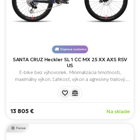
Doprava zadarmo
SANTA CRUZ Heckler SL 1 CC MX 25 XX AXS RSV
US
E-bike bez výhovoriek. Minimalizácia hmotnosti,
maximálny výkon. Ľahkosť, výkon a agresívny trailový
charakter. S pohonom FAZUA RIDE 60, legendárnym
150 mm odpružením VPP™, kombináciou mullet kolies a
progresívnou geometriou, plným odpružením a 430Wh
batériou.
13 805 €
Na sklade
Fazua