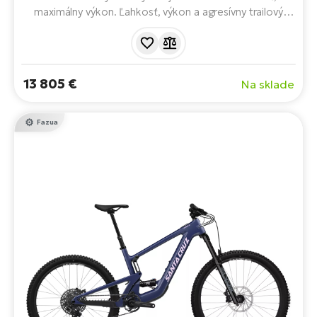
maximálny výkon. Ľahkosť, výkon a agresívny trailový
charakter. S pohonom FAZUA RIDE 60, legendárnym
150 mm odpružením VPP™, kombináciou mullet kolies a
progresívnou geometriou, plným odpružením a 430Wh
batériou.
13 805 €
Na sklade
Fazua