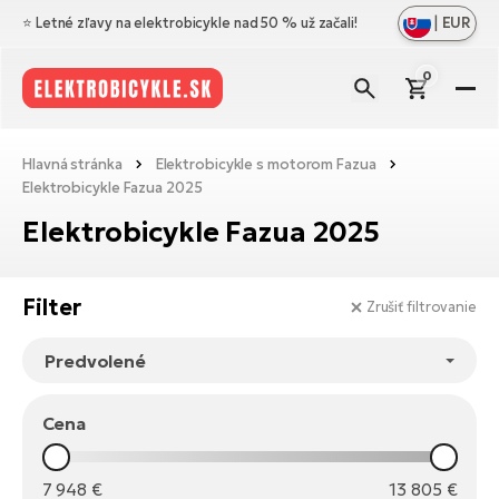
|
EUR
⭐️ Letné zľavy na elektrobicykle nad 50 % už začali!
0
El
Zo
Zn
Hlavná stránka
Elektrobicykle s motorom Fazua
vš
Elektrobicykle Fazua 2025
Zo
Pr
Ce
vš
Elektrobicykle Fazua 2025
Zo
N
Ho
El
vš
di
el
Cr
Filter
Zrušiť filtrovanie
Os
Zo
Vý
Me
El
vš
Bl
A
Ce
Ba
O
el
No
El
Cena
ná
Le
Na
Sk
Ta
7 948
€
13 805
€
a
El
Do