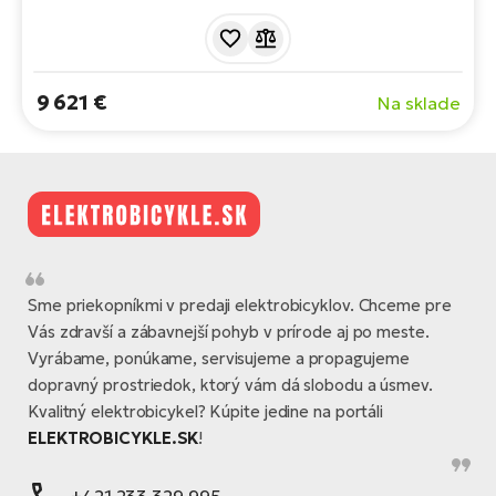
prináša revolúciu v spôsobe jazdy vďaka ľahkému
celoodpruženému e-biku. S hmotnosťou okolo 20 kg,
prémiovým karbónovým rámom a nekompromisným
odpružením je pripravený dominovať na najťažších
9 621 €
Na sklade
trailoch a posúvať vaše limity.
Sme priekopníkmi v predaji elektrobicyklov. Chceme pre
Vás zdravší a zábavnejší pohyb v prírode aj po meste.
Vyrábame, ponúkame, servisujeme a propagujeme
dopravný prostriedok, ktorý vám dá slobodu a úsmev.
Kvalitný elektrobicykel? Kúpite jedine na portáli
ELEKTROBICYKLE.SK
!
+421 233 329 995