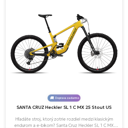
Doprava zadarmo
SANTA CRUZ Heckler SL 1 C MX 25 Stout US
Hľadáte stroj, ktorý zotrie rozdiel medzi klasickým
endurom a e-bikom? Santa Cruz Heckler SL 1 C MX