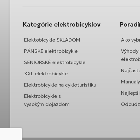
Kategórie elektrobicyklov
Porad
Elektobicykle SKLADOM
Ako vybr
PÁNSKE elektrobicykle
Výhody 
elektrob
SENIORSKÉ elektrobicykle
Najčast
XXL elektrobicykle
Manuály 
Elektrobicykle na cykloturistiku
Najlepši
Elektrobicykle s
vysokým dojazdom
Odcudze