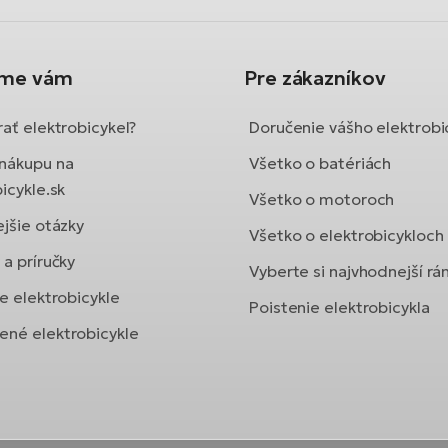
íme vám
Pre zákazníkov
ať elektrobicykel?
Doručenie vášho elektrobi
nákupu na
Všetko o batériách
icykle.sk
Všetko o motoroch
ejšie otázky
Všetko o elektrobicykloch
a príručky
Vyberte si najvhodnejší r
e elektrobicykle
Poistenie elektrobicykla
né elektrobicykle