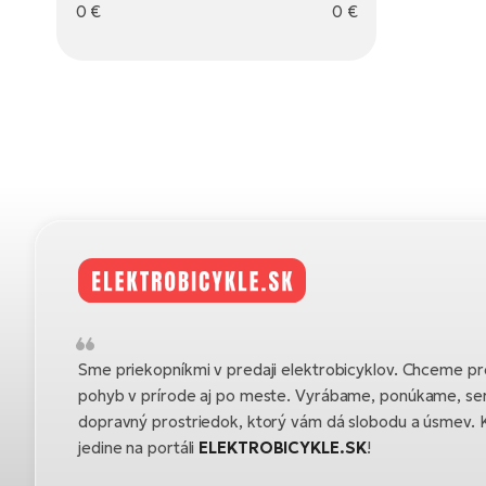
0
€
0
€
Sme priekopníkmi v predaji elektrobicyklov. Chceme pre
pohyb v prírode aj po meste. Vyrábame, ponúkame, se
dopravný prostriedok, ktorý vám dá slobodu a úsmev. K
jedine na portáli
ELEKTROBICYKLE.SK
!