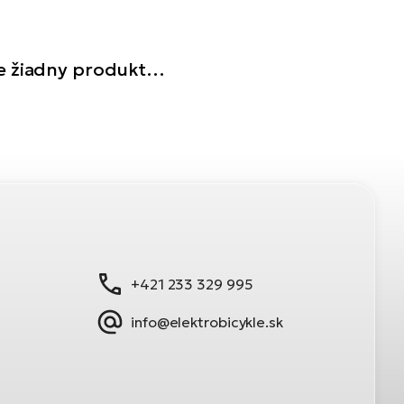
e žiadny produkt…
+421 233 329 995
info@elektrobicykle.sk