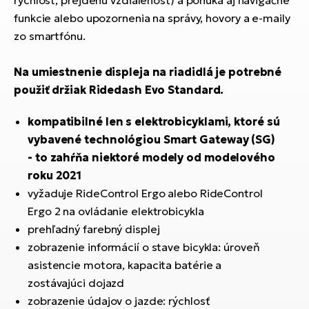
rýchlosť, prejdenú vzdialenosť) a ponúka aj navigačné
T
Ra
funkcie alebo upozornenia na správy, hovory a e-maily
no
zo smartfónu.
bi
El
St
Se
Na umiestnenie displeja na riadidlá je potrebné
El
použiť držiak Ridedash Evo Standard.
GP
A
lo
kompatibilné len s elektrobicyklami, ktoré sú
El
vybavené technológiou Smart Gateway (SG)
BH
- to zahŕňa niektoré modely od modelového
roku 2021
El
vyžaduje RideControl Ergo alebo RideControl
Mo
Ergo 2 na ovládanie elektrobicykla
El
prehľadný farebný displej
W
zobrazenie informácií o stave bicykla: úroveň
asistencie motora, kapacita batérie a
zostávajúci dojazd
zobrazenie údajov o jazde: rýchlosť