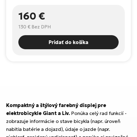
Fi
El
160 €
Za
Ke
el
130 €
Bez DPH
El
TE
Co
Pridať do košíka
Pr
El
Na
Te
ká
El
Ok
S
R2
El
Pe
Ri
Kompaktný a štýlový farebný displej pre
Ru
El
elektrobicykle Giant a Liv.
Ponúka celý rad funkcií -
Sa
zobrazuje informácie o stave bicykla (napr. úroveň
St
nabitia batérie a dojazd), údaje o jazde (napr.
El