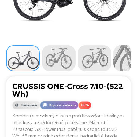
Di
SU
ko
Ap
a
el
Se
ov
Se
El
Dá
Ro
Ko
Tu
el
Hu
el
le
El
Gr
ná
4E
Mo
el
Pr
El
Re
Ná
Gi
st
Ca
Gr
ba
el
El
CRUSSIS ONE-Cross 7.10-(522
Ná
Bu
Ná
Wh)
a
di
úd
El
AV
Panasonic
Doprava zadarmo
-18 %
bi
Ca
Kombinuje moderný dizajn s praktickosťou. Ideálny na
dlhé trasy a každodenné používanie. Má motor
Ma
El
Panasonic GX Power Plus, batériu s kapacitou 522
sy
Te
Wh, 63 mm predné odpruženie, hydraulické brzdy