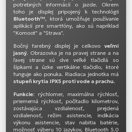
potrebných informácií o jazde. Okrem
toho je displej pripojený k technológii
Bluetooth™
, ktorá umožňuje používanie
aplikácií pre smartfóny, ako sú napríklad
"Komoot" a "Strava".
Bočný farebný displej je celkovo
veľmi
jasný
. Obrazovka je na pravej strane a na
ľavej strane sú dve veľké tlačidlá so
šípkami a úzke vertikálne tlačidlo, ktoré
funguje ako ponuka. Riadiaca jednotka má
stupeň krytia IPX5 proti vode a prachu.
Funkcie
: rýchlomer, maximálna rýchlosť,
priemerná rýchlosť, počítadlo kilometrov,
zostávajúca vzdialenosť, prejdená
vzdialenosť, režim asistencie, indikácia
výkonu asistencie, stav nabitia batérie,
možnosť výberu 10 jazykov, Bluetooth 5.0