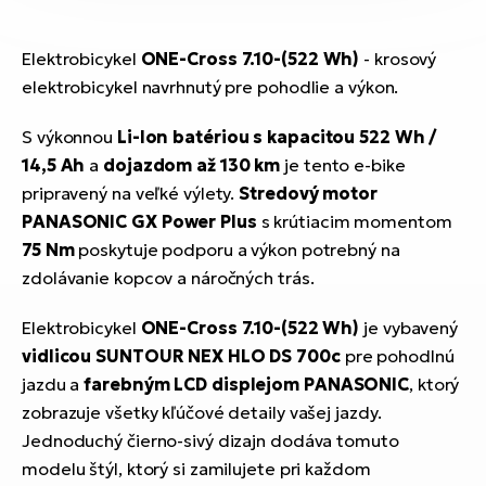
Elektrobicykel
ONE-Cross 7.10-(522 Wh)
- krosový
elektrobicykel navrhnutý pre pohodlie a výkon.
S výkonnou
Li-Ion batériou s kapacitou 522 Wh /
14,5 Ah
a
dojazdom až 130 km
je tento e-bike
pripravený na veľké výlety.
Stredový motor
PANASONIC GX Power Plus
s krútiacim momentom
75 Nm
poskytuje podporu a výkon potrebný na
zdolávanie kopcov a náročných trás.
Elektrobicykel
ONE-Cross 7.10-(522 Wh)
je vybavený
vidlicou SUNTOUR NEX HLO DS 700c
pre pohodlnú
jazdu a
farebným LCD displejom PANASONIC
, ktorý
zobrazuje všetky kľúčové detaily vašej jazdy.
Jednoduchý čierno-sivý dizajn dodáva tomuto
modelu štýl, ktorý si zamilujete pri každom