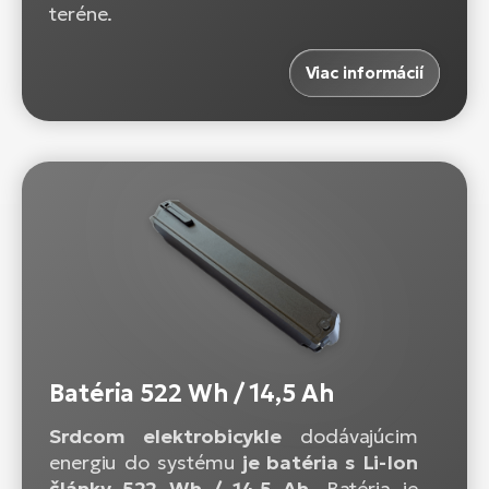
teréne.
Viac informácií
Batéria 522 Wh / 14,5 Ah
Srdcom elektrobicykle
dodávajúcim
energiu do systému
je batéria s Li-Ion
články 522 Wh / 14,5 Ah.
Batéria je