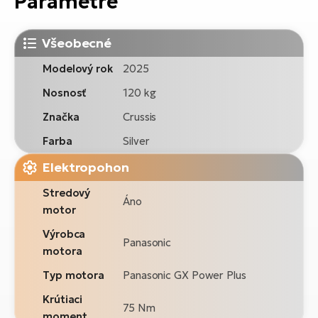
Parametre
Všeobecné
Modelový rok
2025
Nosnosť
120 kg
Značka
Crussis
Farba
Silver
Elektropohon
Stredový
Áno
motor
Výrobca
Panasonic
motora
Typ motora
Panasonic GX Power Plus
Krútiaci
75 Nm
moment