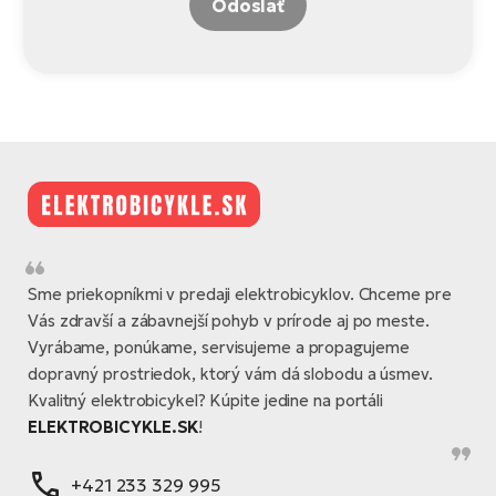
Odoslať
Sme priekopníkmi v predaji elektrobicyklov. Chceme pre
Vás zdravší a zábavnejší pohyb v prírode aj po meste.
Vyrábame, ponúkame, servisujeme a propagujeme
dopravný prostriedok, ktorý vám dá slobodu a úsmev.
Kvalitný elektrobicykel? Kúpite jedine na portáli
ELEKTROBICYKLE.SK
!
+421 233 329 995