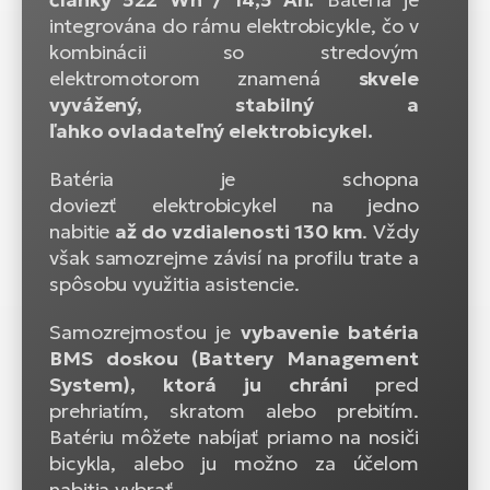
integrována do rámu elektrobicykle, čo v
kombinácii so stredovým
elektromotorom znamená
skvele
vyvážený, stabilný a
ľahko ovladateľný elektrobicykel.
Batéria je schopna
doviezť elektrobicykel na jedno
nabitie
až do vzdialenosti 130 km
. Vždy
však samozrejme závisí na profilu trate a
spôsobu využitia asistencie.
Samozrejmosťou je
vybavenie batéria
BMS doskou
(Battery Management
System), ktorá ju chráni
pred
prehriatím, skratom alebo prebitím.
Batériu môžete nabíjať priamo na nosiči
bicykla, alebo ju možno za účelom
nabitia vybrať.