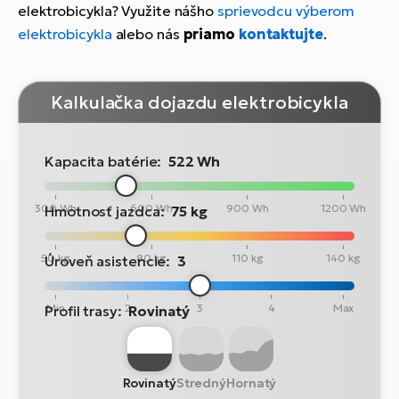
elektrobicykla? Využite nášho
sprievodcu výberom
elektrobicykla
alebo nás
priamo
kontaktujte
.
Kalkulačka dojazdu elektrobicykla
Kapacita batérie:
522 Wh
300 Wh
600 Wh
900 Wh
1200 Wh
Hmotnosť jazdca:
75 kg
50 kg
80 kg
110 kg
140 kg
Úroveň asistencie:
3
Min
2
3
4
Max
Profil trasy:
Rovinatý
Rovinatý
Stredný
Hornatý