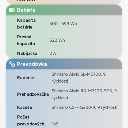
Batéria
Kapacita
500 - 599 Wh
batérie
Presná
522 Wh
kapacita
Nabíjačka
2 A
Prevodovka
Shimano Alivio SL-M3100, 9
Radenie
rýchlostí
Shimano Alivio RD-M3100-SGS, 9
Prehadzovačka
rýchlostí
Kazeta
Shimano CS-HG200-9, 9 rýchlostí
Počet
prevodových
1x9