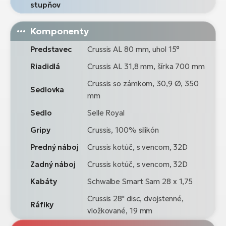
stupňov
Komponenty
Predstavec
Crussis AL 80 mm, uhol 15°
Riadidlá
Crussis AL 31,8 mm, šírka 700 mm
Crussis so zámkom, 30,9 Ø, 350
Sedlovka
mm
Sedlo
Selle Royal
Gripy
Crussis, 100% silikón
Predný náboj
Crussis kotúč, s vencom, 32D
Zadný náboj
Crussis kotúč, s vencom, 32D
Kabáty
Schwalbe Smart Sam 28 x 1,75
Crussis 28" disc, dvojstenné,
Ráfiky
vložkované, 19 mm