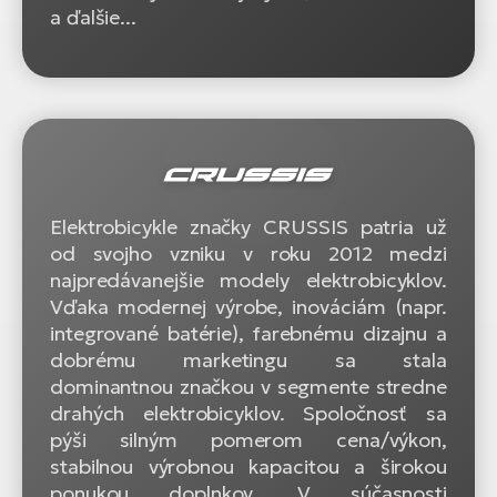
a ďalšie...
Elektrobicykle značky CRUSSIS patria už
od svojho vzniku v roku 2012 medzi
najpredávanejšie modely elektrobicyklov.
Vďaka modernej výrobe, inováciám (napr.
integrované batérie), farebnému dizajnu a
dobrému marketingu sa stala
dominantnou značkou v segmente stredne
drahých elektrobicyklov. Spoločnosť sa
pýši silným pomerom cena/výkon,
stabilnou výrobnou kapacitou a širokou
ponukou doplnkov. V súčasnosti