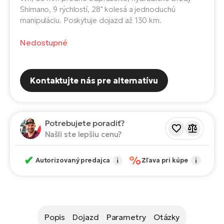
Fi
Shimano, 9 rýchlostí, 28" kolesá a jednoduchú
El
manipuláciu. Poskytuje dojazd až 130 km.
Za
Ke
el
Nedostupné
El
TE
Co
Pr
Kontaktujte nás pre alternatívu
El
Na
Te
ká
El
Potrebujete poradiť?
Ok
S
Našli ste lepšiu cenu?
R2
El
✔
%
Pe
Ri
Autorizovaný predajca
i
Zľava pri kúpe
i
Ru
El
Sa
St
El
Popis
Dojazd
Parametry
Otázky