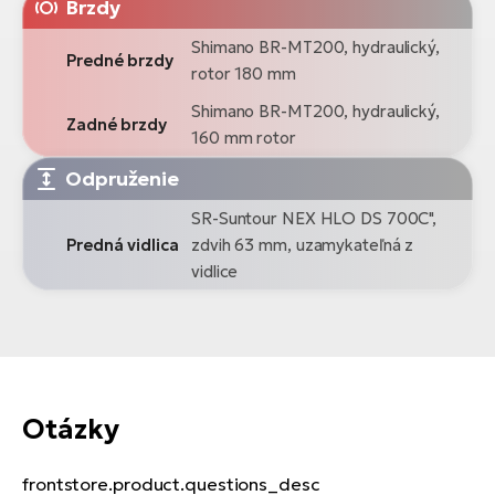
Brzdy
Shimano BR-MT200, hydraulický,
Predné brzdy
rotor 180 mm
Shimano BR-MT200, hydraulický,
Zadné brzdy
160 mm rotor
Odpruženie
SR-Suntour NEX HLO DS 700C",
Predná vidlica
zdvih 63 mm, uzamykateľná z
vidlice
Otázky
frontstore.product.questions_desc