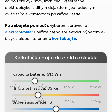
voľbou pre cyklistov, ktorí chcú všestranný
elektrobicykel s dlhým dojazdom, jednoduchým
ovládaním a komfortom pri každej jazde.
Potrebujete pomôcť s
výberom správneho
elektrobicykla
? Použite nášho sprievodcu výberom e-
bicykla alebo nás priamo
kontaktujte
.
Kalkulačka dojazdu elektrobicykla
Kapacita batérie:
513 Wh
300 Wh
600 Wh
900 Wh
1200 Wh
Hmotnosť jazdca:
75 kg
50 kg
80 kg
110 kg
140 kg
Úroveň asistencie:
3