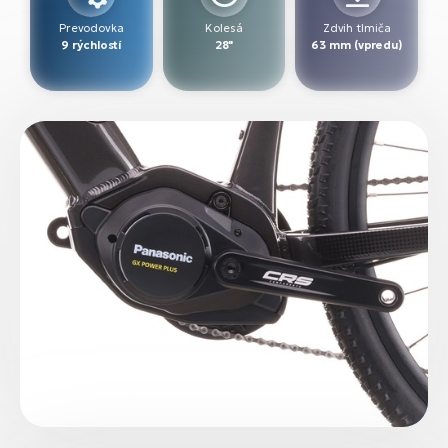
Prevodovka
Kolesá
Zdvih tlmiča
9 rýchlostí
28"
63 mm (vpredu)