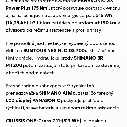
O pohon sa stará stredový motor
PANASONIC GX
Power Plus (75 Nm
), ktorý poskytuje dostatok výkonu
aj na náročnejších trasách. Energiu čerpá z
513 Wh
(14,25 Ah) LG Li-Ion
batérie s dojazdom
až 130 km v
závislosti od režimu asistencie a profilu trasy.
Pre pohodlnú jazdu je bicykel vybavený odpruženou
vidlicou
SUNTOUR NEX HLO DS 700c
, ktorá účinne
tlmí vibrácie. Hydraulické brzdy
SHIMANO BR-
MT200
potom zaručujú istotu pri každom zastavení aj
v horších podmienkach.
Presné radenie zabezpečuje 9-rýchlostná
prehadzovačka
SHIMANO Alivio
, zatiaľ čo farebný
LCD displej PANASONIC
poskytuje prehľad o
rýchlosti, stave batérie a zvolenom režime asistencie.
CRUSSIS ONE-Cross 7.11-(513 Wh)
je ideálnou