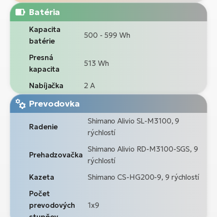
Batéria
Kapacita
500 - 599 Wh
batérie
Presná
513 Wh
kapacita
Nabíjačka
2 A
Prevodovka
Shimano Alivio SL-M3100, 9
Radenie
rýchlostí
Shimano Alivio RD-M3100-SGS, 9
Prehadzovačka
rýchlostí
Kazeta
Shimano CS-HG200-9, 9 rýchlostí
Počet
prevodových
1x9
stupňov