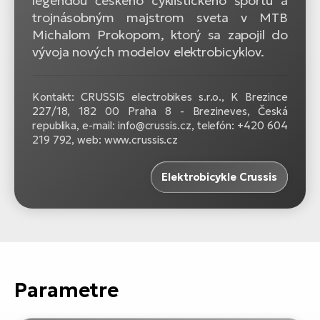
legendou českého cyklistického športu a
trojnásobným majstrom sveta v MTB
Michalom Prokopom, ktorý sa zapojil do
vývoja nových modelov elektrobicyklov.
Kontakt: CRUSSIS electrobikes s.r.o., K Brezince
227/18, 182 00 Praha 8 - Brezineves, Česká
republika, e-mail: info@crussis.cz, telefón: +420 604
219 792, web: www.crussis.cz
Elektrobicykle Crussis
Parametre