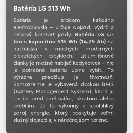
Batéria LG 513 Wh
Batéria je srdcom každého
elektrobicykla – určuje dojazd, výdrž a
celkový komfort jazdy.
Batéria LG Li-
Ion s kapacitou 513 Wh (14,25 Ah)
sa
nachádza v mnohých moderných
elektrických bicykloch. Lítium-iónové
články je možné nabíjať kedykoľvek – nie
je potrebné batériu úplne vybiť. To
výrazne predlžuje jej životnosť.
Samozrejme je vybavená doskou BMS
(Battery Management System), ktorá ju
chráni pred prehriatím, skratom alebo
prebitím. Je to výkonný a spoľahlivý
zdroj energie, ktorý poskytuje veľmi
slušný dojazd aj v náročnejšom teréne.