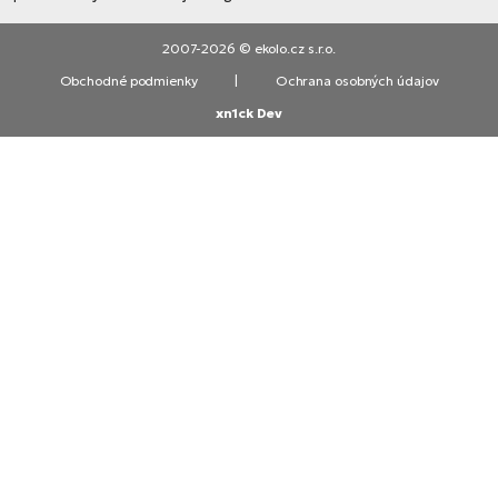
2007-2026 © ekolo.cz s.r.o.
Obchodné podmienky
|
Ochrana osobných údajov
xn1ck Dev