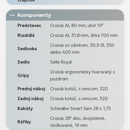
Komponenty
Predstavec
Crussis AL 80 mm, uhol 15°
Riadidlá
Crussis AL 31,8 mm, šírka 700 mm
Crussis so zámkom, 30,9 Ø, 350
Sedlovka
alebo 400 mm
Sedlo
Selle Royal
Crussis ergonomicky tvarovaný s
Gripy
puzdrom
Predný náboj
Crussis kotúč, s vencom, 32D
Zadný náboj
Crussis kotúč, s vencom, 32D
Kabáty
Schwalbe Smart Sam 28 x 1,75
Crussis 28" disc, dvojstenné,
Ráfiky
vložkované, 19 mm