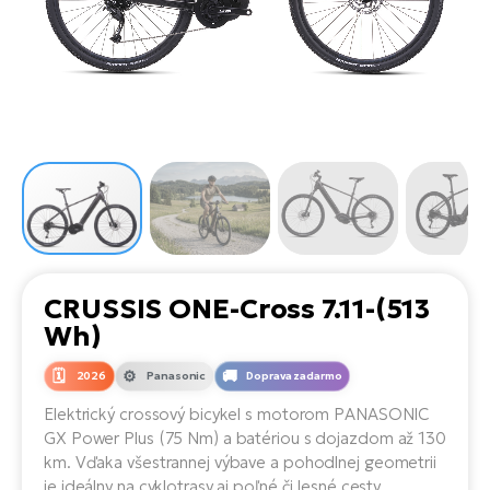
Di
SU
ko
Ap
a
el
Se
ov
Se
El
Dá
Ro
Ko
Tu
el
Hu
el
le
El
Gr
ná
4E
Mo
el
Pr
El
Re
Ná
Gi
st
Ca
Gr
ba
el
El
CRUSSIS ONE-Cross 7.11-(513
Ná
Bu
Ná
Wh)
a
di
úd
El
AV
2026
Panasonic
Doprava zadarmo
bi
Ca
Elektrický crossový bicykel s motorom PANASONIC
GX Power Plus (75 Nm) a batériou s dojazdom až 130
Ma
El
km. Vďaka všestrannej výbave a pohodlnej geometrii
sy
Te
je ideálny na cyklotrasy aj poľné či lesné cesty.