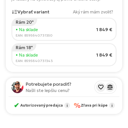
Fi
El
Vybrať variant
Aký rám mám zvoliť?
Za
Ke
el
Rám 20"
Výška jazdca:
165
cm
El
1 849 €
• Na sklade
TE
Co
150
210
EAN: 8595640731350
Pr
El
Rám 18"
Odporúčaná veľkosť
*
:
17 - 18" (M)
Na
Te
1 849 €
• Na sklade
*Tieto hodnoty sú len orientačné.
ká
EAN: 8595640731343
El
Ok
S
R2
Potrebujete poradiť?
El
Našli ste lepšiu cenu?
Pe
Ri
Ru
✔
%
El
Autorizovaný predajca
i
Zľava pri kúpe
i
Sa
St
El