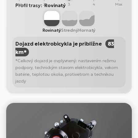
Min
2
3
4
Max
Profil trasy:
Rovinatý
Rovinatý
Stredný
Hornatý
Dojazd elektrobicykla je približne
83
km*
*Celkový dojazd je ovplyvnený: nastavením režimu
podpory, technickým stavom elektrobicykla, vekom
batérie, teplotou okolia, protivetrom a technikou
jazdy