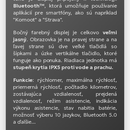
Bluetooth™
, ktorá umožňuje používanie
aplikácií pre smartfóny, ako sú napríklad
"Komoot" a "Strava".
Bočný farebný displej je celkovo
veľmi
jasný
. Obrazovka je na pravej strane a na
ľavej strane sú dve veľké tlačidlá so
šípkami a úzke vertikálne tlačidlo, ktoré
funguje ako ponuka. Riadiaca jednotka má
stupeň krytia IPX5 proti vode a prachu.
Funkcie
: rýchlomer, maximálna rýchlosť,
priemerná rýchlosť, počítadlo kilometrov,
zostávajúca vzdialenosť, prejdená
vzdialenosť, režim asistencie, indikácia
výkonu asistencie, stav nabitia batérie,
možnosť výberu 10 jazykov, Bluetooth 5.0
a ďalšie...