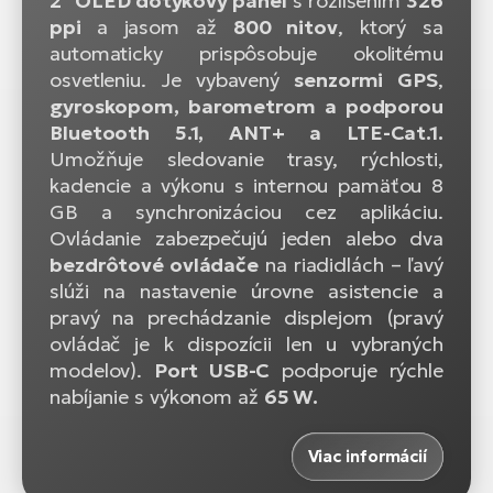
2" OLED dotykový panel
s rozlíšením
326
ppi
a jasom až
800 nitov
, ktorý sa
automaticky prispôsobuje okolitému
osvetleniu. Je vybavený
senzormi
GPS
,
gyroskopom, barometrom a podporou
Bluetooth 5.1, ANT+ a LTE-Cat.1.
Umožňuje sledovanie trasy, rýchlosti,
kadencie a výkonu s internou pamäťou 8
GB a synchronizáciou cez aplikáciu.
Ovládanie zabezpečujú jeden alebo dva
bezdrôtové ovládače
na riadidlách – ľavý
slúži na nastavenie úrovne asistencie a
pravý na prechádzanie displejom
(pravý
ovládač je k dispozícii len u vybraných
modelov)
.
Port USB-C
podporuje rýchle
nabíjanie s výkonom až
65 W.
Viac informácií