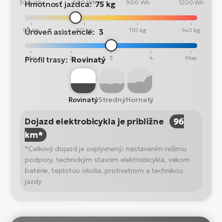
300 Wh
600 Wh
900 Wh
1200 Wh
Hmotnosť jazdca:
75 kg
50 kg
80 kg
110 kg
140 kg
Úroveň asistencie:
3
Min
2
3
4
Max
Profil trasy:
Rovinatý
Rovinatý
Stredný
Hornatý
Dojazd elektrobicykla je približne
96
km*
*Celkový dojazd je ovplyvnený: nastavením režimu
podpory, technickým stavom elektrobicykla, vekom
batérie, teplotou okolia, protivetrom a technikou
jazdy