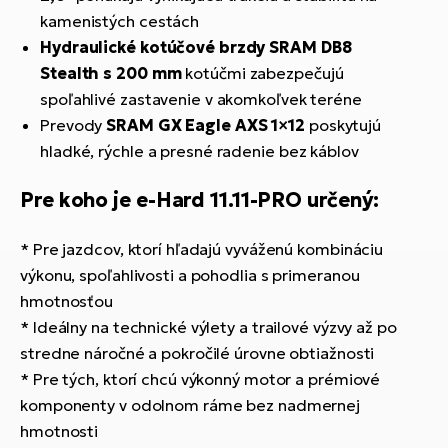
kamenistých cestách
Hydraulické kotúčové brzdy SRAM DB8
Stealth s 200 mm
kotúčmi zabezpečujú
spoľahlivé zastavenie v akomkoľvek teréne
Prevody
SRAM GX Eagle AXS 1×12
poskytujú
hladké, rýchle a presné radenie bez káblov
Pre koho je e-Hard 11.11-PRO určený:
* Pre jazdcov, ktorí hľadajú vyváženú kombináciu
výkonu, spoľahlivosti a pohodlia s primeranou
hmotnosťou
* Ideálny na technické výlety a trailové výzvy až po
stredne náročné a pokročilé úrovne obtiažnosti
* Pre tých, ktorí chcú výkonný motor a prémiové
komponenty v odolnom ráme bez nadmernej
hmotnosti