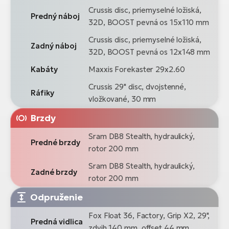
Crussis disc, priemyselné ložiská,
Predný náboj
32D, BOOST pevná os 15x110 mm
Crussis disc, priemyselné ložiská,
Zadný náboj
32D, BOOST pevná os 12x148 mm
Kabáty
Maxxis Forekaster 29x2.60
Crussis 29" disc, dvojstenné,
Ráfiky
vložkované, 30 mm
Brzdy
Sram DB8 Stealth, hydraulický,
Predné brzdy
rotor 200 mm
Sram DB8 Stealth, hydraulický,
Zadné brzdy
rotor 200 mm
Odpruženie
Fox Float 36, Factory, Grip X2, 29",
Predná vidlica
zdvih 140 mm, offset 44 mm