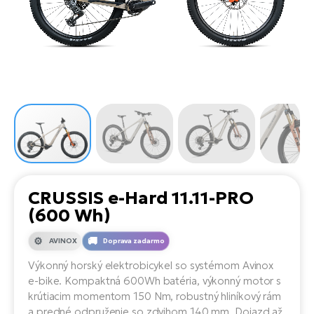
Di
SU
ko
Ap
a
el
Se
ov
Se
El
Dá
Ro
Ko
Tu
el
Hu
el
le
El
Gr
ná
4E
Mo
el
Pr
El
Re
Ná
Gi
st
Ca
Gr
ba
el
El
CRUSSIS e-Hard 11.11-PRO
Ná
Bu
Ná
(600 Wh)
a
di
úd
El
AV
AVINOX
Doprava zadarmo
bi
Ca
Výkonný horský elektrobicykel so systémom Avinox
e-bike. Kompaktná 600Wh batéria, výkonný motor s
Ma
El
krútiacim momentom 150 Nm, robustný hliníkový rám
sy
Te
a predné odpruženie so zdvihom 140 mm. Dojazd až