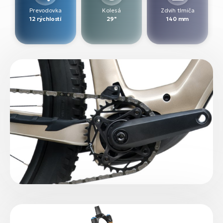
Prevodovka
Kolesá
Zdvih tlmiča
12 rýchlostí
29"
140 mm