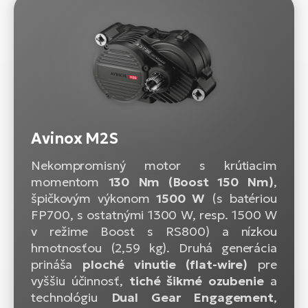
Avinox M2S
Nekompromisný motor s krútiacim
momentom
130 Nm (Boost 150 Nm)
,
špičkovým výkonom
1500 W
(s batériou
FP700, s ostatnými 1300 W, resp. 1500 W
v režime Boost s RS800)
a nízkou
hmotnosťou (2,59 kg). Druhá generácia
prináša
ploché vinutie (flat-wire)
pre
vyššiu účinnosť,
tiché šikmé ozubenie
a
technológiu
Dual Gear Engagement
,