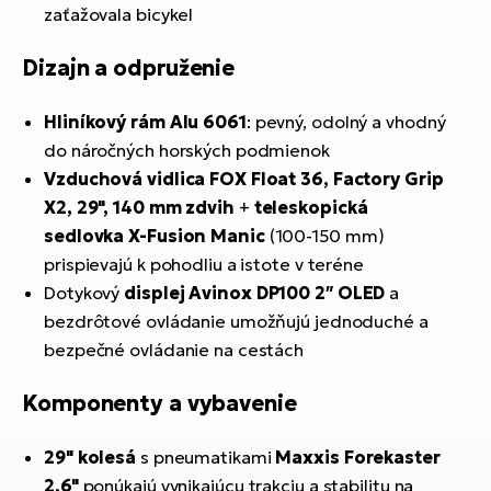
zaťažovala bicykel
Dizajn a odpruženie
Hliníkový rám Alu 6061
: pevný, odolný a vhodný
do náročných horských podmienok
Vzduchová vidlica FOX Float 36, Factory Grip
X2, 29", 140 mm zdvih
+
teleskopická
sedlovka X-Fusion Manic
(100-150 mm)
prispievajú k pohodliu a istote v teréne
Dotykový
displej Avinox DP100 2″ OLED
a
bezdrôtové ovládanie umožňujú jednoduché a
bezpečné ovládanie na cestách
Komponenty a vybavenie
29" kolesá
s pneumatikami
Maxxis Forekaster
2,6"
ponúkajú vynikajúcu trakciu a stabilitu na