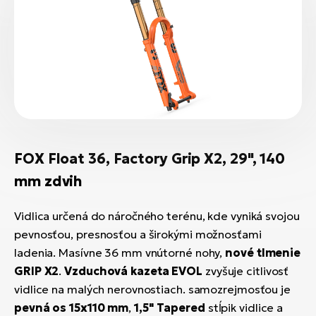
FOX Float 36, Factory Grip X2, 29", 140
mm zdvih
Vidlica určená do náročného terénu, kde vyniká svojou
pevnosťou, presnosťou a širokými možnosťami
ladenia. Masívne 36 mm vnútorné nohy,
nové tlmenie
GRIP X2
.
Vzduchová kazeta EVOL
zvyšuje citlivosť
vidlice na malých nerovnostiach. samozrejmosťou je
pevná os 15x110 mm
,
1,5" Tapered
stĺpik vidlice a