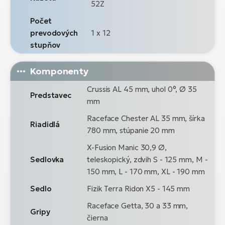
52Z
Počet
prevodových
1 x 12
stupňov
Komponenty
Crussis AL 45 mm, uhol 0°, Ø 35
Predstavec
mm
Raceface Chester AL 35 mm, šírka
Riadidlá
780 mm, stúpanie 20 mm
X-Fusion Manic 30,9 Ø,
Sedlovka
teleskopický, zdvih S - 125 mm, M -
150 mm, L - 170 mm, XL - 190 mm
Sedlo
Fizik Terra Ridon X5 - 145 mm
Raceface Getta, 30 a 33 mm,
Gripy
čierna