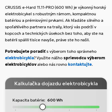
CRUSSIS e-Hard 11.11-PRO (600 Wh) je výkonný horský
elektrobicykel s robustným rámom, kompaktnou
batériou a prémiovými prvkami. Ak hľadáte silného a
spoľahlivého partnera na traily, ktorý vás podrží v
kopcoch a technických úsekoch bez toho, aby ste na
batérii spálili tisíce navyše, práve ste ho našli.
Potrebujete poradiť
s výberom toho správneho
elektrobicykla
? Využite nášho
sprievodcu výberom
elektrobicyklov
alebo nás rovno
kontaktujte
.
Kalkulačka dojazdu elektrobicykla
Kapacita batérie:
600 Wh