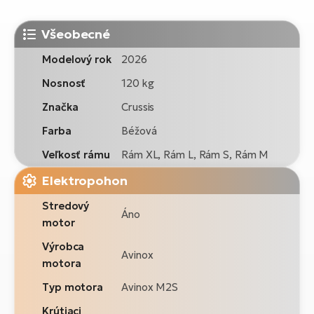
Všeobecné
Modelový rok
2026
Nosnosť
120 kg
Značka
Crussis
Farba
Béžová
Veľkosť rámu
Rám XL, Rám L, Rám S, Rám M
Elektropohon
Stredový
Áno
motor
Výrobca
Avinox
motora
Typ motora
Avinox M2S
Krútiaci