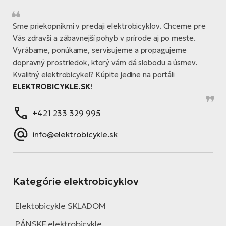
Sme priekopníkmi v predaji elektrobicyklov. Chceme pre
Vás zdravší a zábavnejší pohyb v prírode aj po meste.
Vyrábame, ponúkame, servisujeme a propagujeme
dopravný prostriedok, ktorý vám dá slobodu a úsmev.
Kvalitný elektrobicykel? Kúpite jedine na portáli
ELEKTROBICYKLE.SK
!
+421 233 329 995
info@elektrobicykle.sk
Kategórie elektrobicyklov
Elektobicykle SKLADOM
PÁNSKE elektrobicykle