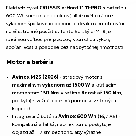
Elektrobicykel
CRUSSIS e-Hard 11.11-PRO
s batériou
600 Wh kombinuje odolnosť hliníkového rámu s
výkonom špičkového pohonu a ideálnou hmotnosťou
na všestranné použitie. Tento horský e-MTB je
ideálnou voľbou pre jazdcov, ktorí chcú výkon,
spoľahlivosť a pohodlie bez nadbytočnej hmotnosti.
Motor a batéria
Avinox M2S (2026)
- stredový motor s
maximálnym
výkonom až 1500 W
a krútiacim
momentom
130 Nm
, v režime
Boost
až
150 Nm
,
poskytuje svižnú a presnú pomoc aj v strmých
kopcoch
Integrovaná batéria
Avinox 600 Wh
(16,7 Ah) -
kompaktná a ľahká, napriek tomu poskytuje
dojazd až 117 km bez toho, aby výrazne