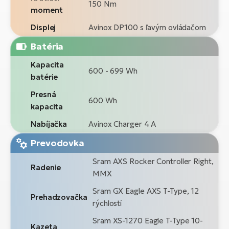
150 Nm
moment
Displej
Avinox DP100 s ľavým ovládačom
Batéria
Kapacita
600 - 699 Wh
batérie
Presná
600 Wh
kapacita
Nabíjačka
Avinox Charger 4 A
Prevodovka
Sram AXS Rocker Controller Right,
Radenie
MMX
Sram GX Eagle AXS T-Type, 12
Prehadzovačka
rýchlostí
Sram XS-1270 Eagle T-Type 10-
Kazeta