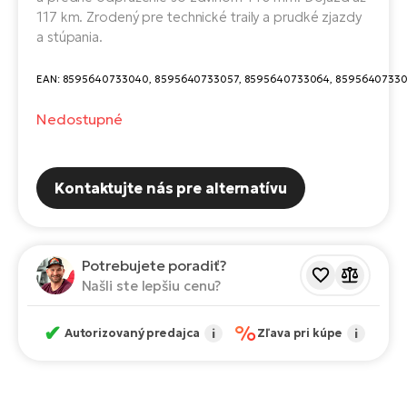
Fi
117 km. Zrodený pre technické traily a prudké zjazdy
El
a stúpania.
Za
Ke
el
EAN:
8595640733040, 8595640733057, 8595640733064, 85956407330
El
TE
Co
Nedostupné
Pr
El
Na
Te
Kontaktujte nás pre alternatívu
ká
El
Ok
S
R2
Potrebujete poradiť?
El
Našli ste lepšiu cenu?
Pe
Ri
✔
%
Ru
El
Autorizovaný predajca
i
Zľava pri kúpe
i
Sa
St
El