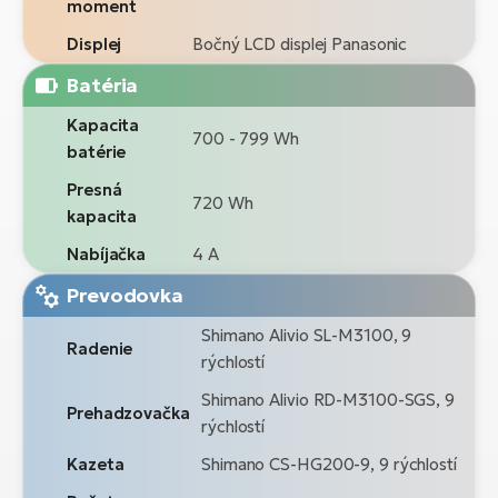
moment
Displej
Bočný LCD displej Panasonic
Batéria
Kapacita
700 - 799 Wh
batérie
Presná
720 Wh
kapacita
Nabíjačka
4 A
Prevodovka
Shimano Alivio SL-M3100, 9
Radenie
rýchlostí
Shimano Alivio RD-M3100-SGS, 9
Prehadzovačka
rýchlostí
Kazeta
Shimano CS-HG200-9, 9 rýchlostí