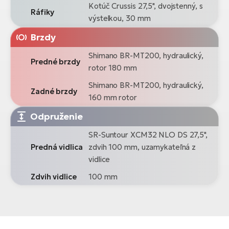
Kotúč Crussis 27,5", dvojstenný, s
Ráfiky
výstelkou, 30 mm
Brzdy
Shimano BR-MT200, hydraulický,
Predné brzdy
rotor 180 mm
Shimano BR-MT200, hydraulický,
Zadné brzdy
160 mm rotor
Odpruženie
SR-Suntour XCM32 NLO DS 27,5",
Predná vidlica
zdvih 100 mm, uzamykateľná z
vidlice
Zdvih vidlice
100 mm