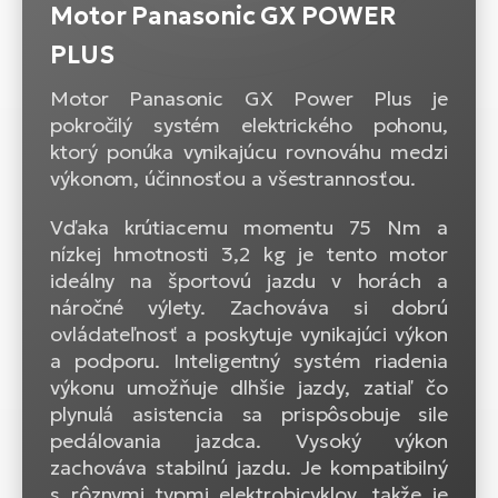
Motor Panasonic GX POWER
PLUS
Motor Panasonic GX Power Plus je
pokročilý systém elektrického pohonu,
ktorý ponúka vynikajúcu rovnováhu medzi
výkonom, účinnosťou a všestrannosťou.
Vďaka krútiacemu momentu 75 Nm a
nízkej hmotnosti 3,2 kg je tento motor
ideálny na športovú jazdu v horách a
náročné výlety. Zachováva si dobrú
ovládateľnosť a poskytuje vynikajúci výkon
a podporu. Inteligentný systém riadenia
výkonu umožňuje dlhšie jazdy, zatiaľ čo
plynulá asistencia sa prispôsobuje sile
pedálovania jazdca. Vysoký výkon
zachováva stabilnú jazdu. Je kompatibilný
s rôznymi typmi elektrobicyklov, takže je