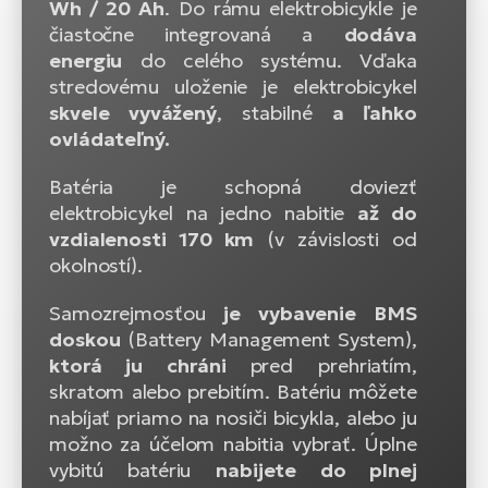
Wh / 20 Ah
. Do rámu elektrobicykle je
čiastočne integrovaná a
dodáva
energiu
do celého systému. Vďaka
stredovému uloženie je elektrobicykel
skvele vyvážený
, stabilné
a ľahko
ovládateľný.
Batéria je schopná doviezť
elektrobicykel na jedno nabitie
až do
vzdialenosti 170 km
(v závislosti od
okolností).
Samozrejmosťou
je vybavenie BMS
doskou
(Battery Management System),
ktorá ju chráni
pred prehriatím,
skratom alebo prebitím. Batériu môžete
nabíjať priamo na nosiči bicykla, alebo ju
možno za účelom nabitia vybrať. Úplne
vybitú batériu
nabijete do plnej