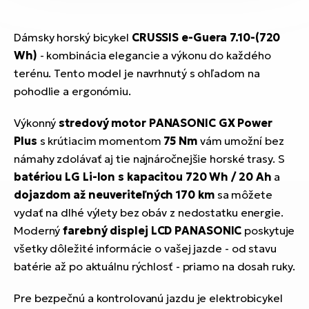
Dámsky horský bicykel
CRUSSIS e-Guera 7.10-(720
Wh)
- kombinácia elegancie a výkonu do každého
terénu. Tento model je navrhnutý s ohľadom na
pohodlie a ergonómiu.
Výkonný
stredový motor PANASONIC GX Power
Plus
s krútiacim momentom
75 Nm
vám umožní bez
námahy zdolávať aj tie najnáročnejšie horské trasy. S
batériou LG Li-Ion s kapacitou 720 Wh / 20 Ah
a
dojazdom až neuveriteľných 170 km
sa môžete
vydať na dlhé výlety bez obáv z nedostatku energie.
Moderný
farebný displej LCD PANASONIC
poskytuje
všetky dôležité informácie o vašej jazde - od stavu
batérie až po aktuálnu rýchlosť - priamo na dosah ruky.
Pre bezpečnú a kontrolovanú jazdu je elektrobicykel