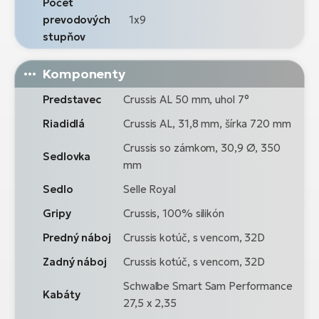
Počet
prevodových
1x9
stupňov
Komponenty
Predstavec
Crussis AL 50 mm, uhol 7°
Riadidlá
Crussis AL, 31,8 mm, šírka 720 mm
Crussis so zámkom, 30,9 Ø, 350
Sedlovka
mm
Sedlo
Selle Royal
Gripy
Crussis, 100% silikón
Predný náboj
Crussis kotúč, s vencom, 32D
Zadný náboj
Crussis kotúč, s vencom, 32D
Schwalbe Smart Sam Performance
Kabáty
27,5 x 2,35