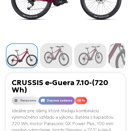
Di
SU
ko
Ap
a
el
Se
ov
Se
El
Dá
Ro
Ko
Tu
el
Hu
el
le
El
Gr
ná
4E
Mo
el
Pr
El
Re
Ná
Gi
st
Ca
Gr
ba
el
El
CRUSSIS e-Guera 7.10-(720
Ná
Bu
Ná
Wh)
a
di
úd
El
AV
Panasonic
Doprava zadarmo
-18 %
bi
Ca
Ideálne pre dámy, ktoré hľadajú kombináciu
výnimočného vzhľadu a výkonu. Batéria s kapacitou
Ma
El
720 Wh, motor Panasonic GX Power Plus, 100 mm
sy
Te
predné odpruženie, brzdy Shimano a 27,5" kolesá