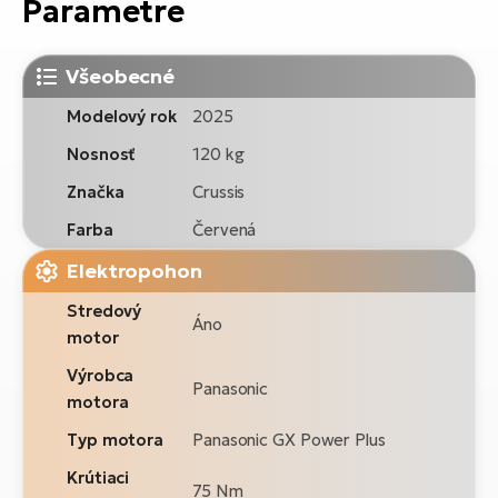
Parametre
Všeobecné
Modelový rok
2025
Nosnosť
120 kg
Značka
Crussis
Farba
Červená
Elektropohon
Stredový
Áno
motor
Výrobca
Panasonic
motora
Typ motora
Panasonic GX Power Plus
Krútiaci
75 Nm