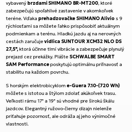
vybavený
brzdami SHIMANO BR-MT200
, ktoré
zabezpečujú spoľahlivé zastavenie v akomkoľvek
teréne. Vďaka
prehadzovačke SHIMANO Alivio
s 9
rýchlosťami sa môžete ľahko prispôsobiť aktuálnym
podmienkam a terénu. Hladkú jazdu aj na nerovných
cestách zaručuje
vidlica SUNTOUR XCM32 NLO DS
27,5",
ktorá účinne tlmí vibrácie a zabezpečuje plynulý
prejazd cez prekážky. Plášte
SCHWALBE SMART
SAM Performance
poskytujú optimálnu priľnavosť a
stabilitu na každom povrchu.
S horským elektrobicyklom
e-Guera 7.10-(720 Wh)
môžete s istotou a štýlom zdolať akúkoľvek trasu.
Veľkosti rámu 17" a 19" sú vhodné pre širokú škálu
jazdcov. Elegantný ružovo-čierny dizajn nielenže
priťahuje pozornosť, ale odráža aj jeho výnimočné
vlastnosti.