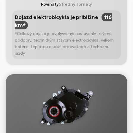
Rovinatý
Stredný
Hornatý
Dojazd elektrobicykla je približne
116
km*
*Celkový dojazd je ovplyvnený: nastavením režimu
podpory, technickým stavom elektrobicykla, vekom
batérie, teplotou okolia, protivetrom a technikou
jazdy