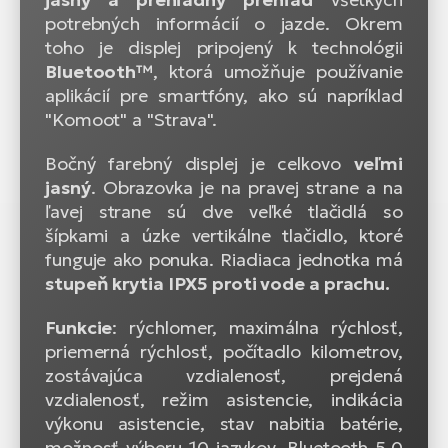
potrebných informácií o jazde. Okrem
toho je displej pripojený k technológii
Bluetooth™
, ktorá umožňuje používanie
aplikácií pre smartfóny, ako sú napríklad
"Komoot" a "Strava".
Bočný farebný displej je celkovo
veľmi
jasný
. Obrazovka je na pravej strane a na
ľavej strane sú dve veľké tlačidlá so
šípkami a úzke vertikálne tlačidlo, ktoré
funguje ako ponuka. Riadiaca jednotka má
stupeň krytia IPX5 proti vode a prachu.
Funkcie
: rýchlomer, maximálna rýchlosť,
priemerná rýchlosť, počítadlo kilometrov,
zostávajúca vzdialenosť, prejdená
vzdialenosť, režim asistencie, indikácia
výkonu asistencie, stav nabitia batérie,
možnosť výberu 10 jazykov, Bluetooth 5.0