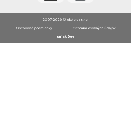
2007-2026 © ekolo.cz s.r.o.
Obchodné podmienky
|
Ochrana osobných údajov
xn1ck Dev