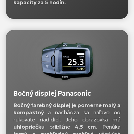
kapacity za 5 hodín.
Bočný displej Panasonic
Bočný farebný displej je pomerne malý a
kompaktný
a nachádza sa naľavo od
rukoväte riadidiel. Jeho obrazovka má
uhlopriečku
približne
4,5 cm
. Ponúka
jasný a prehľadný prehľad
všetkých