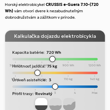
Horský elektrobicykel
CRUSSIS
e-Guera 7.10-(720
Wh)
vám otvorí dvere k nezabudnuteľným
dobrodružstvám a zážitkom v prírode.
Kalkulačka dojazdu elektrobicykla
Kapacita batérie:
720 Wh
300 Wh
600 Wh
900 Wh
1200 Wh
Hmotnosť jazdca:
75 kg
50 kg
80 kg
110 kg
140 kg
Úroveň asistencie:
3
Min
2
3
4
Max
Profil trasy:
Rovinatý