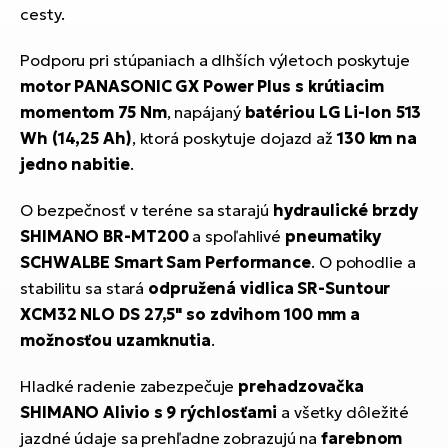
cesty.
Podporu pri stúpaniach a dlhších výletoch poskytuje
motor PANASONIC GX Power Plus s krútiacim
momentom 75 Nm
, napájaný
batériou LG Li-Ion 513
Wh (14,25 Ah)
, ktorá poskytuje dojazd až
130 km na
jedno nabitie
.
O bezpečnosť v teréne sa starajú
hydraulické brzdy
SHIMANO BR-MT200
a spoľahlivé
pneumatiky
SCHWALBE Smart Sam Performance
. O pohodlie a
stabilitu sa stará
odpružená vidlica SR-Suntour
XCM32 NLO DS 27,5" so zdvihom 100 mm a
možnosťou uzamknutia
.
Hladké radenie zabezpečuje
prehadzovačka
SHIMANO Alivio s 9 rýchlosťami
a všetky dôležité
jazdné údaje sa prehľadne zobrazujú na
farebnom