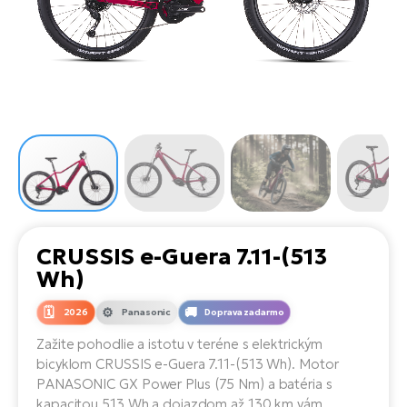
Di
SU
ko
Ap
a
el
Se
ov
Se
El
Dá
Ro
Ko
Tu
el
Hu
el
le
El
Gr
ná
4E
Mo
el
Pr
El
Re
Ná
Gi
st
Ca
Gr
ba
el
El
CRUSSIS e-Guera 7.11-(513
Ná
Bu
Ná
Wh)
a
di
úd
El
AV
2026
Panasonic
Doprava zadarmo
bi
Ca
Zažite pohodlie a istotu v teréne s elektrickým
bicyklom CRUSSIS e-Guera 7.11-(513 Wh). Motor
Ma
El
PANASONIC GX Power Plus (75 Nm) a batéria s
sy
Te
kapacitou 513 Wh a dojazdom až 130 km vám