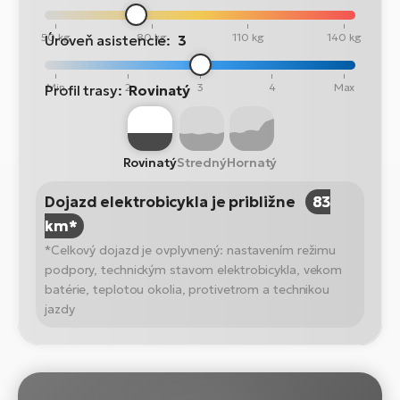
50 kg
80 kg
110 kg
140 kg
Úroveň asistencie:
3
Min
2
3
4
Max
Profil trasy:
Rovinatý
Rovinatý
Stredný
Hornatý
Dojazd elektrobicykla je približne
83
km*
*Celkový dojazd je ovplyvnený: nastavením režimu
podpory, technickým stavom elektrobicykla, vekom
batérie, teplotou okolia, protivetrom a technikou
jazdy