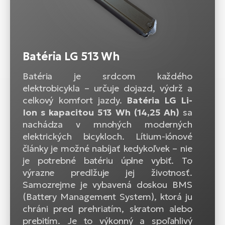
Batéria LG 513 Wh
Batéria je srdcom každého
elektrobicykla – určuje dojazd, výdrž a
celkový komfort jazdy.
Batéria LG Li-
Ion s kapacitou 513 Wh (14,25 Ah)
sa
nachádza v mnohých moderných
elektrických bicykloch. Lítium-iónové
články je možné nabíjať kedykoľvek – nie
je potrebné batériu úplne vybiť. To
výrazne predlžuje jej životnosť.
Samozrejme je vybavená doskou BMS
(Battery Management System), ktorá ju
chráni pred prehriatím, skratom alebo
prebitím. Je to výkonný a spoľahlivý