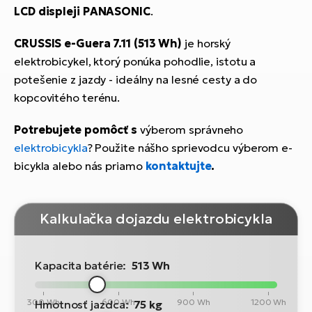
LCD displeji PANASONIC
.
CRUSSIS e-Guera 7.11 (513 Wh)
je horský
elektrobicykel, ktorý ponúka pohodlie, istotu a
potešenie z jazdy - ideálny na lesné cesty a do
kopcovitého terénu.
Potrebujete pomôcť s
výberom správneho
elektrobicykla
? Použite nášho sprievodcu výberom e-
bicykla alebo nás priamo
kontaktujte
.
Kalkulačka dojazdu elektrobicykla
Kapacita batérie:
513 Wh
300 Wh
600 Wh
900 Wh
1200 Wh
Hmotnosť jazdca:
75 kg