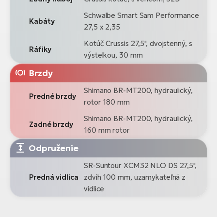
Schwalbe Smart Sam Performance
Kabáty
27,5 x 2,35
Kotúč Crussis 27,5", dvojstenný, s
Ráfiky
výstelkou, 30 mm
Brzdy
Shimano BR-MT200, hydraulický,
Predné brzdy
rotor 180 mm
Shimano BR-MT200, hydraulický,
Zadné brzdy
160 mm rotor
Odpruženie
SR-Suntour XCM32 NLO DS 27,5",
Predná vidlica
zdvih 100 mm, uzamykateľná z
vidlice