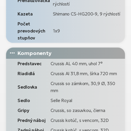
Prehadzovačka
rýchlostí
Kazeta
Shimano CS-HG200-9, 9 rýchlostí
Počet
prevodových
1x9
stupňov
Komponenty
Predstavec
Crussis AL 40 mm, uhol 7°
Riadidlá
Crussis Al 31,8 mm, šírka 720 mm
Crussis so zámkom, 30,9 Ø, 350
Sedlovka
mm
Sedlo
Selle Royal
Gripy
Crussis, so zasuvkou, čierna
Predný náboj
Crussis kotúč, s vencom, 32D
Zadný náboj
Crussis kotúč, s vencom, 32D