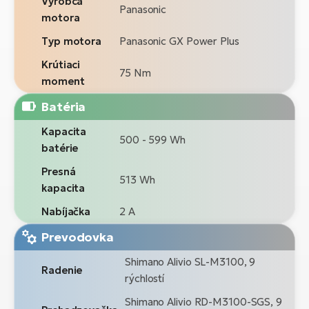
Výrobca
Panasonic
motora
Typ motora
Panasonic GX Power Plus
Krútiaci
75 Nm
moment
Batéria
Kapacita
500 - 599 Wh
batérie
Presná
513 Wh
kapacita
Nabíjačka
2 A
Prevodovka
Shimano Alivio SL-M3100, 9
Radenie
rýchlostí
Shimano Alivio RD-M3100-SGS, 9