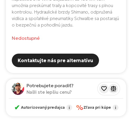
Fi
umožnia preskúmať traily a kopcovité trasy s plnou
El
kontrolou. Hydraulické brzdy Shimano, odpružená
Za
Ke
vidlica a spoľahlivé pneumatiky Schwalbe sa postarajú
el
o bezpečnú a pohodlnú jazdu.
El
TE
Co
Nedostupné
Pr
El
Na
Te
Kontaktujte nás pre alternatívu
ká
El
Ok
S
R2
Potrebujete poradiť?
El
Našli ste lepšiu cenu?
Pe
Ri
✔
%
Ru
El
Autorizovaný predajca
i
Zľava pri kúpe
i
Sa
St
El