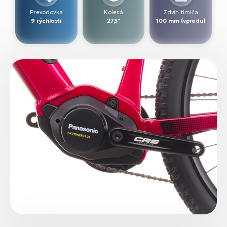
Prevodovka
Kolesá
Zdvih tlmiča
9 rýchlostí
27,5"
100 mm (vpredu)