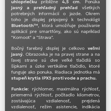
uhlopriečku
približne
4,5 cm
. Ponúka
jasný a prehľadný prehľad
všetkých
potrebných informácií o jazde. Okrem
toho je displej pripojený k technológii
Bluetooth™
, ktorá umožňuje používanie
aplikácií pre smartfóny, ako sú napríklad
"Komoot" a "Strava".
Bočný farebný displej je celkovo
veľmi
jasný
. Obrazovka je na pravej strane a na
ľavej strane sú dve veľké tlačidlá so
šípkami a úzke vertikálne tlačidlo, ktoré
funguje ako ponuka. Riadiaca jednotka má
stupeň krytia IPX5 proti vode a prachu.
Funkcie
: rýchlomer, maximálna rýchlosť,
priemerná rýchlosť, počítadlo kilometrov,
zostávajúca vzdialenosť, prejdená
vzdialenosť, režim asistencie, indikácia