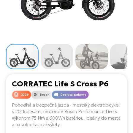
Di
SU
ko
Ap
a
el
Se
ov
Se
El
Dá
Ro
Ko
Tu
el
Hu
el
le
El
Gr
ná
4E
Mo
el
Pr
El
Re
Ná
Gi
st
Ca
Gr
ba
el
El
CORRATEC Life S Cross P6
Ná
Bu
Ná
a
2026
Bosch
Doprava zadarmo
di
úd
El
AV
Pohodlná a bezpečná jazda - mestský elektrobicykel
bi
Ca
s 20" kolesami, motorom Bosch Performance Line s
výkonom 75 Nm a 600Wh batériou, ideálny do mesta
Ma
El
a na voľnočasové výlety.
sy
Te