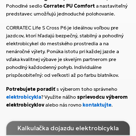
Pohodlné sedlo
Corratec PU Comfort
a nastaviteľný
predstavec umožňujú jednoduché polohovanie.
CORRATEC Life S Cross P6 je ideálnou voľbou pre
jazdcov, ktorí hľadajú bezpečný, stabilný a pohodlný
elektrobicykel do mestského prostredia a na
nenáročné výlety. Ponúka istotu pri každej jazde a
vďaka kvalitnej výbave je skvelým partnerom pre
pohodlný každodenný pohyb. Individuálne
prispôsobiteľný: od veľkosti až po farbu blatníkov.
Potrebujete poradiť
s výberom toho správneho
elektrobicykla
? Využite nášho
sprievodcu výberom
elektrobicyklov
alebo nás rovno
kontaktujte
.
Kalkulačka dojazdu elektrobicykla