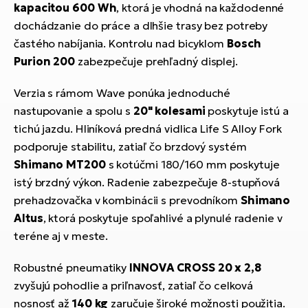
kapacitou 600 Wh
, ktorá je vhodná na každodenné
dochádzanie do práce a dlhšie trasy bez potreby
častého nabíjania. Kontrolu nad bicyklom
Bosch
Purion 200
zabezpečuje prehľadný displej.
Verzia s rámom Wave ponúka jednoduché
nastupovanie a spolu s
20" kolesami
poskytuje istú a
tichú jazdu. Hliníková predná vidlica Life S Alloy Fork
podporuje stabilitu, zatiaľ čo brzdový systém
Shimano MT200
s kotúčmi 180/160 mm poskytuje
istý brzdný výkon. Radenie zabezpečuje 8-stupňová
prehadzovačka v kombinácii s prevodníkom
Shimano
Altus
, ktorá poskytuje spoľahlivé a plynulé radenie v
teréne aj v meste.
Robustné pneumatiky
INNOVA CROSS 20 x 2,8
zvyšujú pohodlie a priľnavosť, zatiaľ čo celková
nosnosť až
140 kg
zaručuje široké možnosti použitia.