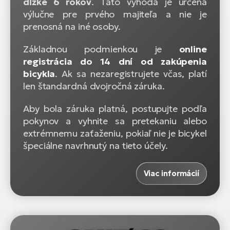
dĺžke 6 rokov
. Táto výhoda je určená
výlučne pre prvého majiteľa a nie je
prenosná na iné osoby.
Základnou podmienkou je
online
registrácia do 14 dní od zakúpenia
bicykla
. Ak sa nezaregistrujete včas, platí
len štandardná dvojročná záruka.
Aby bola záruka platná, postupujte podľa
pokynov a vyhnite sa pretekaniu alebo
extrémnemu zaťaženiu, pokiaľ nie je bicykel
špeciálne navrhnutý na tieto účely.
Viac informácií