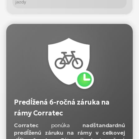
jazdy
Predĺžená 6-ročná záruka na
rámy Corratec
Corratec
ponúka
nadštandardnú
predĺženú záruku na rámy v celkovej