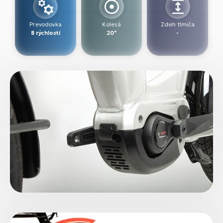
Prevodovka
Kolesá
Zdvih tlmiča
8 rýchlostí
20"
-