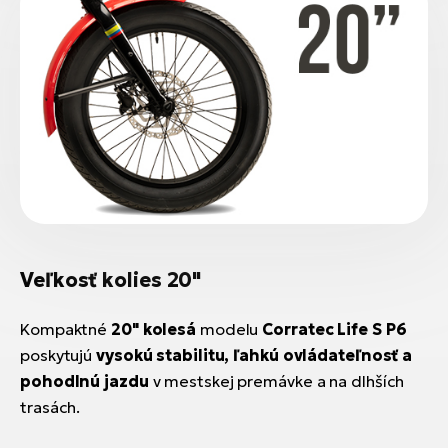
Veľkosť kolies 20"
Kompaktné
20" kolesá
modelu
Corratec Life S P6
poskytujú
vysokú stabilitu, ľahkú ovládateľnosť a
pohodlnú jazdu
v mestskej premávke a na dlhších
trasách.