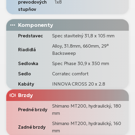
prevodových
1x8
stupňov
Komponenty
Predstavec
Spec stavitelný 31,8 x 105 mm
Alloy, 31.8mm, 660mm, 29°
Riadidlá
Backsweep
Sedlovka
Spec Phase 30,9 x 350 mm
Sedlo
Corratec comfort
Kabáty
INNOVA CROSS 20 x 2.8
Brzdy
Shimano MT200, hydraulický, 180
Predné brzdy
mm
Shimano MT200, hydraulický, 160
Zadné brzdy
mm