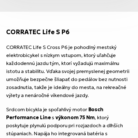
CORRATEC Life S P6
CORRATEC Life S Cross P6 je pohodlný mestský
elektrobicykel s nízkym vstupom, ktorý uľahčuje
každodennú jazdu tým, ktorí vyžadujú maximálnu
istotu a stabilitu. Vďaka svojej premyslenej geometrii
umožňuje bezpečne šliapať do pedálov bez nutnosti
zosadnutia, takže je ideálny do mesta, na rekreačné
výlety a nenáročné víkendové jazdy.
Srdcom bicykla je spoľahlivý motor
Bosch
Performance Line
s
výkonom 75 Nm
, ktorý
poskytuje plynulú podporu pri rozjazdoch a dlhších
stúpaniach. Napája ho integrovaná batéria s