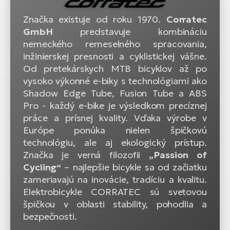
Značka existuje od roku 1970.
Corratec
GmbH
predstavuje kombináciu
nemeckého remeselného spracovania,
inžinierskej presnosti a cyklistickej vášne.
Od pretekárskych MTB bicyklov až po
vysoko výkonné e-biky s technológiami ako
Shadow Edge Tube, Fusion Tube a ABS
Pro - každý e-bike je výsledkom precíznej
práce a prísnej kvality. Vďaka výrobe v
Európe ponúka nielen špičkovú
technológiu, ale aj ekologický prístup.
Značka je verná filozofii
„Passion of
Cycling“
– najlepšie bicykle sa od začiatku
zameriavajú na inovácie, tradíciu a kvalitu.
Elektrobicykle CORRATEC sú svetovou
špičkou v oblasti stability, pohodlia a
bezpečnosti.