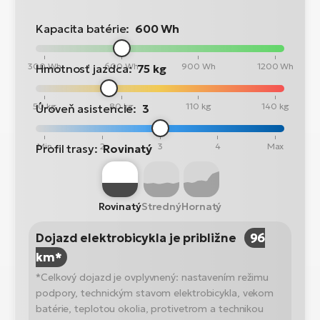
Kapacita batérie:
600 Wh
300 Wh
600 Wh
900 Wh
1200 Wh
Hmotnosť jazdca:
75 kg
50 kg
80 kg
110 kg
140 kg
Úroveň asistencie:
3
Min
2
3
4
Max
Profil trasy:
Rovinatý
Rovinatý
Stredný
Hornatý
Dojazd elektrobicykla je približne
96
km*
*Celkový dojazd je ovplyvnený: nastavením režimu
podpory, technickým stavom elektrobicykla, vekom
batérie, teplotou okolia, protivetrom a technikou