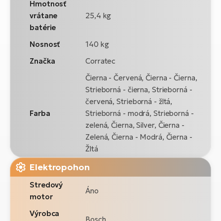
Hmotnosť
vrátane
25,4 kg
batérie
Nosnosť
140 kg
Značka
Corratec
Čierna - Červená, Čierna - Čierna,
Strieborná - čierna, Strieborná -
červená, Strieborná - žltá,
Farba
Strieborná - modrá, Strieborná -
zelená, Čierna, Silver, Čierna -
Zelená, Čierna - Modrá, Čierna -
Žltá
Elektropohon
Stredový
Áno
motor
Výrobca
Bosch