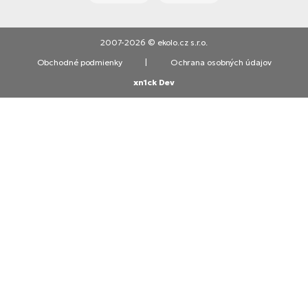
2007-2026 © ekolo.cz s.r.o.
Obchodné podmienky
|
Ochrana osobných údajov
xn1ck Dev