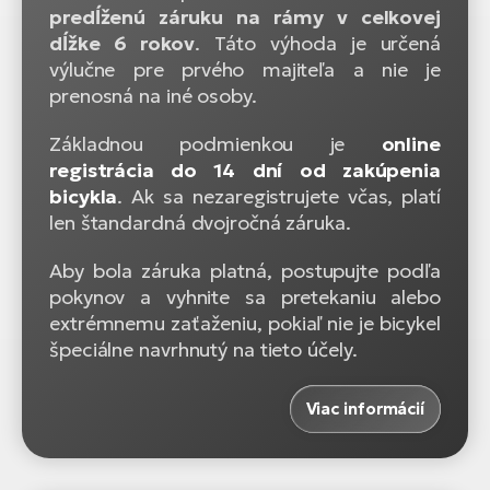
predĺženú záruku na rámy v celkovej
dĺžke 6 rokov
. Táto výhoda je určená
výlučne pre prvého majiteľa a nie je
prenosná na iné osoby.
Základnou podmienkou je
online
registrácia do 14 dní od zakúpenia
bicykla
. Ak sa nezaregistrujete včas, platí
len štandardná dvojročná záruka.
Aby bola záruka platná, postupujte podľa
pokynov a vyhnite sa pretekaniu alebo
extrémnemu zaťaženiu, pokiaľ nie je bicykel
špeciálne navrhnutý na tieto účely.
Viac informácií