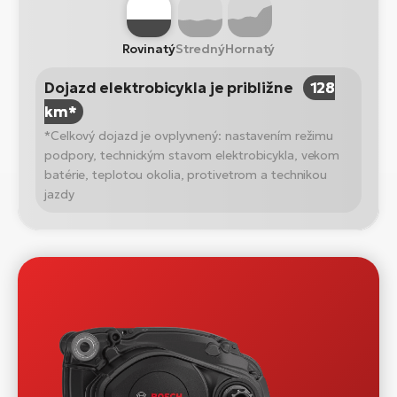
Rovinatý
Stredný
Hornatý
Dojazd elektrobicykla je približne
128
km*
*Celkový dojazd je ovplyvnený: nastavením režimu
podpory, technickým stavom elektrobicykla, vekom
batérie, teplotou okolia, protivetrom a technikou
jazdy