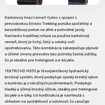
Karbónový hnací remeň Gates v spojení s
prevodovkou Enviolo Trekking ponúka spoľahlivý a
bezúdržbový pohon na dlhé a pohodlné jazdy.
Namiesto tradičnej reťaze sa používa karbónový
remeň, ktorý je tichý, čistý a odolný voči
opotrebovaniu. Táto kombinácia zabezpečuje plynulé
a účinné zmeny prevodov bez potreby častej údržby,
čo je ideálne pre trekingové a e-bicykle.
TEKTRO HD M535 je štvorpiestikový hydraulický
brzdový systém, ktorý poskytuje vysoký brzdný výkon
a kontrolu aj v náročných podmienkach. Poskytujú
hladký a účinný brzdný účinok, ideálny pre trekingové
bicykle a e-biky. Ich konštrukcia je navrhnutá s
ohľadom na spoľahlivosť a odolnosť, čo zaručuje