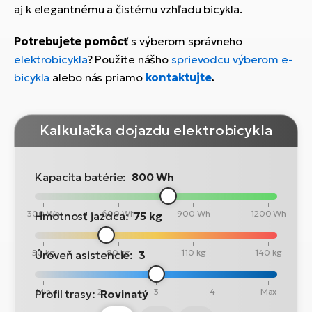
aj k elegantnému a čistému vzhľadu bicykla.
Potrebujete pomôcť
s výberom správneho
elektrobicykla
? Použite nášho
sprievodcu výberom e-
bicykla
alebo nás priamo
kontaktujte
.
Kalkulačka dojazdu elektrobicykla
Kapacita batérie:
800 Wh
300 Wh
600 Wh
900 Wh
1200 Wh
Hmotnosť jazdca:
75 kg
50 kg
80 kg
110 kg
140 kg
Úroveň asistencie:
3
Min
2
3
4
Max
Profil trasy:
Rovinatý