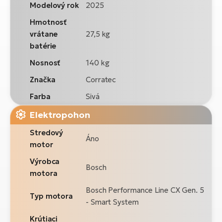
Modelový rok
2025
Hmotnosť
vrátane
27,5 kg
batérie
Nosnosť
140 kg
Značka
Corratec
Farba
Sivá
Elektropohon
Stredový
Áno
motor
Výrobca
Bosch
motora
Bosch Performance Line CX Gen. 5
Typ motora
- Smart System
Krútiaci