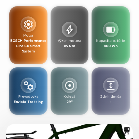
T
Ra
no
bi
El
St
Se
Motor
El
BOSCH Performance
Výkon motora
Kapacita batérie
GP
A
Line CX Smart
85 Nm
800 Wh
lo
System
El
BH
El
Mo
Prevodovka
Kolesá
Zdvih tlmiča
El
Enviolo Trekking
29"
-
W