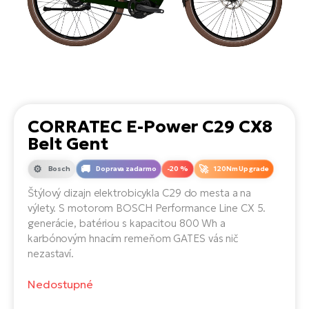
Di
SU
ko
Ap
a
el
Se
ov
Se
El
Dá
Ro
Ko
Tu
el
Hu
el
le
El
Gr
ná
4E
Mo
el
CORRATEC E-Power C29 CX8
Pr
El
Belt Gent
Re
Ná
Gi
st
Ca
Gr
Bosch
Doprava zadarmo
-20 %
120Nm Upgrade
ba
el
El
Štýlový dizajn elektrobicykla C29 do mesta a na
Ná
Bu
Ná
výlety. S motorom BOSCH Performance Line CX 5.
a
di
generácie, batériou s kapacitou 800 Wh a
úd
El
karbónovým hnacím remeňom GATES vás nič
AV
bi
Ca
nezastaví.
Ma
El
Nedostupné
sy
Te