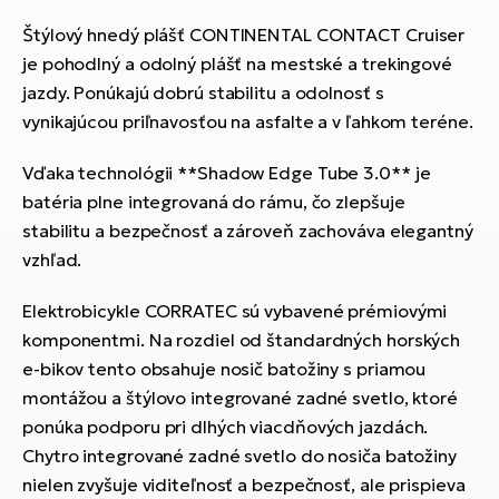
Štýlový hnedý plášť CONTINENTAL CONTACT Cruiser
je pohodlný a odolný plášť na mestské a trekingové
jazdy. Ponúkajú dobrú stabilitu a odolnosť s
vynikajúcou priľnavosťou na asfalte a v ľahkom teréne.
Vďaka technológii **Shadow Edge Tube 3.0** je
batéria plne integrovaná do rámu, čo zlepšuje
stabilitu a bezpečnosť a zároveň zachováva elegantný
vzhľad.
Elektrobicykle CORRATEC sú vybavené prémiovými
komponentmi. Na rozdiel od štandardných horských
e-bikov tento obsahuje nosič batožiny s priamou
montážou a štýlovo integrované zadné svetlo, ktoré
ponúka podporu pri dlhých viacdňových jazdách.
Chytro integrované zadné svetlo do nosiča batožiny
nielen zvyšuje viditeľnosť a bezpečnosť, ale prispieva