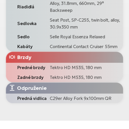
Alloy, 31.8mm, 660mm, 29°
Riadidlá
Backsweep
Seat Post, SP-C255, twin bolt, alloy,
Sedlovka
30.9x350 mm
Sedlo
Selle Royal Essenza Relaxed
Kabáty
Continental Contact Cruiser 55mm
Brzdy
Predné brzdy
Tektro HD M535, 180 mm
Zadné brzdy
Tektro HD M535, 180 mm
Odpruženie
Predná vidlica
C29er Alloy Fork 9x100mm QR