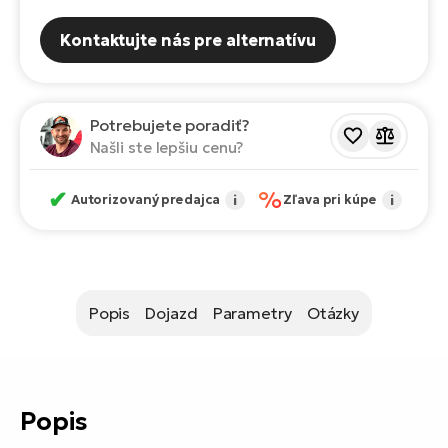
Fi
El
Kontaktujte nás pre alternatívu
Za
Ke
el
El
TE
Co
Potrebujete poradiť?
Pr
Našli ste lepšiu cenu?
El
Na
Te
✔
%
Autorizovaný predajca
i
Zľava pri kúpe
i
ká
El
Ok
S
R2
El
Popis
Dojazd
Parametry
Otázky
Pe
Ri
Ru
El
Sa
St
Popis
El