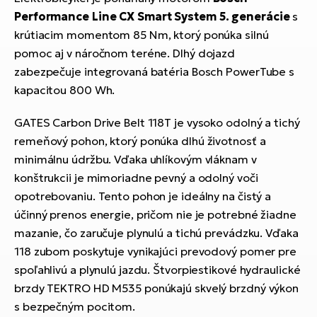
Performance Line CX Smart System 5. generácie
s
krútiacim momentom 85 Nm, ktorý ponúka silnú
pomoc aj v náročnom teréne. Dlhý dojazd
zabezpečuje integrovaná batéria Bosch PowerTube s
kapacitou 800 Wh.
GATES Carbon Drive Belt 118T je vysoko odolný a tichý
remeňový pohon, ktorý ponúka dlhú životnosť a
minimálnu údržbu. Vďaka uhlíkovým vláknam v
konštrukcii je mimoriadne pevný a odolný voči
opotrebovaniu. Tento pohon je ideálny na čistý a
účinný prenos energie, pričom nie je potrebné žiadne
mazanie, čo zaručuje plynulú a tichú prevádzku. Vďaka
118 zubom poskytuje vynikajúci prevodový pomer pre
spoľahlivú a plynulú jazdu. Štvorpiestikové hydraulické
brzdy TEKTRO HD M535 ponúkajú skvelý brzdný výkon
s bezpečným pocitom.