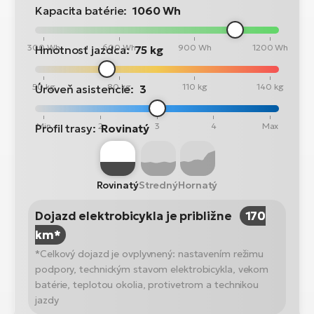
Kapacita batérie:
1060 Wh
300 Wh
600 Wh
900 Wh
1200 Wh
Hmotnosť jazdca:
75 kg
50 kg
80 kg
110 kg
140 kg
Úroveň asistencie:
3
Min
2
3
4
Max
Profil trasy:
Rovinatý
Rovinatý
Stredný
Hornatý
Dojazd elektrobicykla je približne
170
km*
*Celkový dojazd je ovplyvnený: nastavením režimu
podpory, technickým stavom elektrobicykla, vekom
batérie, teplotou okolia, protivetrom a technikou
jazdy