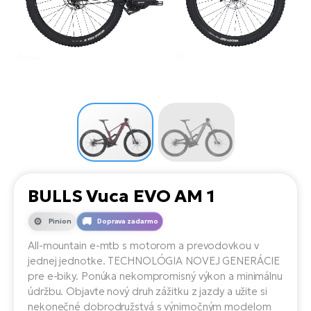
Di
SU
ko
Ap
a
el
Se
ov
Se
El
Dá
Ro
Ko
Tu
el
Hu
el
le
El
Gr
ná
4E
Mo
el
Pr
El
Re
Ná
Gi
st
Ca
Gr
ba
el
El
BULLS Vuca EVO AM 1
Ná
Bu
Ná
a
Pinion
Doprava zadarmo
di
úd
El
AV
All-mountain e-mtb s motorom a prevodovkou v
bi
Ca
jednej jednotke. TECHNOLÓGIA NOVEJ GENERÁCIE
pre e-biky. Ponúka nekompromisný výkon a minimálnu
Ma
El
údržbu. Objavte nový druh zážitku z jazdy a užite si
sy
Te
nekonečné dobrodružstvá s výnimočným modelom