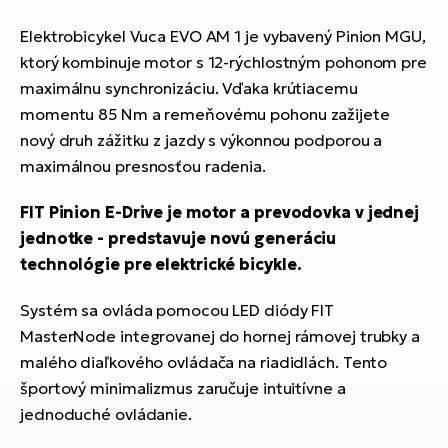
Elektrobicykel Vuca EVO AM 1 je vybavený Pinion MGU,
ktorý kombinuje motor s 12-rýchlostným pohonom pre
maximálnu synchronizáciu. Vďaka krútiacemu
momentu 85 Nm a remeňovému pohonu zažijete
nový druh zážitku z jazdy s výkonnou podporou a
maximálnou presnosťou radenia.
FIT Pinion E-Drive je motor a prevodovka v jednej
jednotke - predstavuje novú generáciu
technológie pre elektrické bicykle.
Systém sa ovláda pomocou LED diódy FIT
MasterNode integrovanej do hornej rámovej trubky a
malého diaľkového ovládača na riadidlách. Tento
športový minimalizmus zaručuje intuitívne a
jednoduché ovládanie.