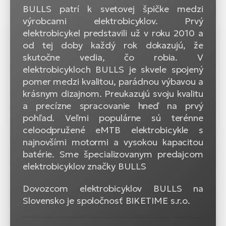
BULLS patrí k svetovej špičke medzi
výrobcami elektrobicyklov. Prvý
elektrobicykel predstavili už v roku 2010 a
od tej doby každý rok dokazujú, že
skutočne vedia, čo robia. V
elektrobicykloch BULLS je skvele spojený
pomer medzi kvalitou, parádnou výbavou a
krásnym dizajnom. Preukazujú svoju kvalitu
a precízne spracovanie hneď na prvý
pohľad. Veľmi populárne sú terénne
celoodpružené eMTB elektrobicykle s
najnovšími motormi a vysokou kapacitou
batérie. Sme špecializovanym predajcom
elektrobicyklov značky BULLS
Dovozcom elektrobicyklov BULLS na
Slovensko je spoločnosť BIKETIME s.r.o.