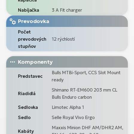
Nabíjačka
3 A Fit charger
Prevodovka
Počet
prevodových
12 rýchlostí
stupňov
Komponenty
Bulls MTBi-Sport, CCS Slot Mount
Predstavec
ready
Shimano RT-EM600 203 mm CL
Riadidlá
Bulls Enduro carbon
Sedlovka
Limotec Alpha 1
Sedlo
Selle Royal Vivo Ergo
Maxxis Minion DHF AM/DHR2 AM,
Kabáty