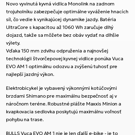
Novo vyvinutá kyvná vidlica Monolink na zadnom
trojuholníku zabezpečuje optimálne vyváženie hnacích
síl, čo vedie k vynikajúcej dynamike jazdy. Batéria
UltraCore s kapacitou až 1060 Wh zaručuje dlhý
dojazd, takže sa môžete bez obáv vydať na dlhšie
výlety.
Vďaka 150 mm zdvihu odpruženia a najnovšej
technológii štvorčepovej kyvnej vidlice ponúka Vuca
EVO AM 1 optimálnu odozvu a zvýšenú tuhosť pre
najlepší jazdný výkon.
Elektrobicykel je vybavený výkonnými kotúčovými
brzdami Shimano pre maximálnu bezpečnosť aj v
náročnom teréne. Robustné plášte Maxxis Minion a
kvapkovacia sedlovka poskytujú maximálnu voľnosť
pohybu na trase.
BULLS Vuca EVO AM 1 nie je len ďalší e-bike - je to