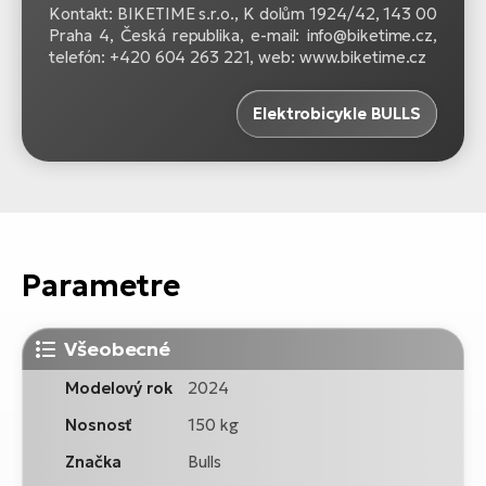
Kontakt: BIKETIME s.r.o., K dolům 1924/42, 143 00
Praha 4, Česká republika, e-mail: info@biketime.cz,
telefón: +420 604 263 221, web: www.biketime.cz
Elektrobicykle BULLS
Parametre
Všeobecné
Modelový rok
2024
Nosnosť
150 kg
Značka
Bulls