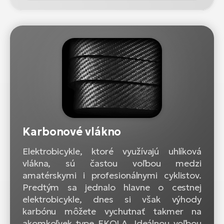
Karbonové vlákno
Elektrobicykle, ktoré využívajú uhlíková
vlákna, sú častou voľbou medzi
amatérskymi i profesionálnymi cyklistov.
Predtým sa jednalo hlavne o cestnej
elektrobicykle, dnes si však výhody
karbónu môžete vychutnať takmer na
akomkoľvek type EKOLA. Ideálnou voľbou