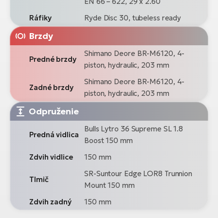
EN 66 – 622, 29 x 2.60
Ráfiky
Ryde Disc 30, tubeless ready
Brzdy
Shimano Deore BR-M6120, 4-
Predné brzdy
piston, hydraulic, 203 mm
Shimano Deore BR-M6120, 4-
Zadné brzdy
piston, hydraulic, 203 mm
Odpruženie
Bulls Lytro 36 Supreme SL 1.8
Predná vidlica
Boost 150 mm
Zdvih vidlice
150 mm
SR-Suntour Edge LOR8 Trunnion
Tlmič
Mount 150 mm
Zdvih zadný
150 mm