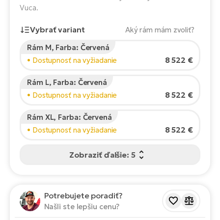
Fi
Vuca.
El
Za
Ke
Vybrať variant
Aký rám mám zvoliť?
el
El
Rám M, Farba: Červená
Výška jazdca:
165
cm
TE
Co
8 522 €
• Dostupnosť na vyžiadanie
150
210
Pr
El
Rám L, Farba: Červená
Na
Te
8 522 €
• Dostupnosť na vyžiadanie
Odporúčaná veľkosť
*
:
17 - 18" (M)
ká
*Tieto hodnoty sú len orientačné.
El
Rám XL, Farba: Červená
Ok
S
8 522 €
• Dostupnosť na vyžiadanie
R2
El
Zobraziť ďalšie: 5
Pe
Ri
Ru
El
Sa
Potrebujete poradiť?
St
Našli ste lepšiu cenu?
El